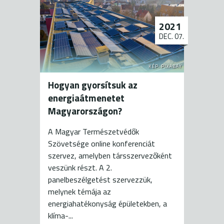
2021
DEC. 07.
KÉP: PIXABAY
Hogyan gyorsítsuk az
energiaátmenetet
Magyarországon?
A Magyar Természetvédők
Szövetsége online konferenciát
szervez, amelyben társszervezőként
veszünk részt. A 2.
panelbeszélgetést szervezzük,
melynek témája az
energiahatékonyság épületekben, a
klíma-...