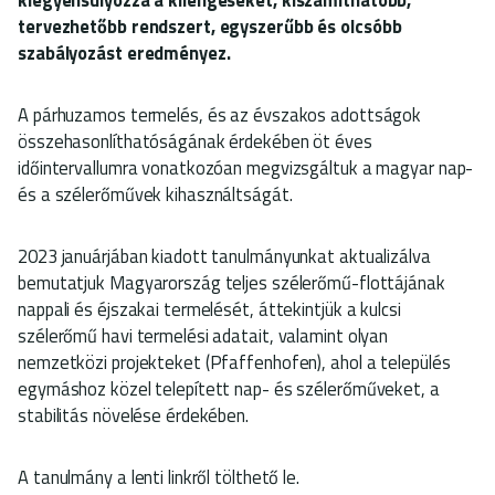
tervezhetőbb rendszert, egyszerűbb és olcsóbb
szabályozást eredményez.
A párhuzamos termelés, és az évszakos adottságok
összehasonlíthatóságának érdekében öt éves
időintervallumra vonatkozóan megvizsgáltuk a magyar nap-
és a szélerőművek kihasználtságát.
2023 januárjában kiadott tanulmányunkat aktualizálva
bemutatjuk Magyarország teljes szélerőmű-flottájának
nappali és éjszakai termelését, áttekintjük a kulcsi
szélerőmű havi termelési adatait, valamint olyan
nemzetközi projekteket (Pfaffenhofen), ahol a település
egymáshoz közel telepített nap- és szélerőműveket, a
stabilitás növelése érdekében.
A tanulmány a lenti linkről tölthető le.