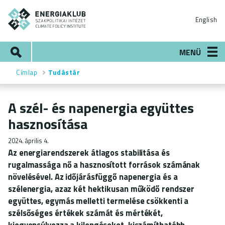
Ugrás
ENERGIAKLUB
a
English
tartalomra
Keresés
MENÜ
Címlap
Tudástár
Morzsa
A szél- és napenergia együttes
hasznosítása
2024. április 4.
Az energiarendszerek átlagos stabilitása és
rugalmassága nő a hasznosított források számának
növelésével. Az időjárásfüggő napenergia és a
szélenergia, azaz két hektikusan működő rendszer
együttes, egymás melletti termelése csökkenti a
szélsőséges értékek számát és mértékét,
kiegyensúlyozza a kilengéseket, kiszámíthatóbb,