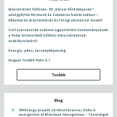
Ajánlattételi felhívás: 3D „Városi hőtérképezés”
adatgyűjtés Körmend és Zalakaros belvárosában –
hőkamerás drónfelmérés és fotogrammetriai modell
Civil szervezetek szakmai egyeztetést kezdeményeznek
a Paksi Atomerőmű hűtővíz-kibocsátásának
szabályozásáról
Energia, pénz, versenyképesség
Hogyan tovább Paks II.?
Tovább
Blog
SMEnergy projekt zárókonferencia: A kkv-k
energetikai átállásának támogatása – Tanulságok