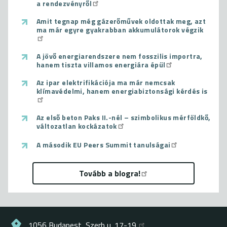
a rendezvényről
Amit tegnap még gázerőművek oldottak meg, azt
ma már egyre gyakrabban akkumulátorok végzik
A jövő energiarendszere nem fosszilis importra,
hanem tiszta villamos energiára épül
Az ipar elektrifikációja ma már nemcsak
klímavédelmi, hanem energiabiztonsági kérdés is
Az első beton Paks II.-nél – szimbolikus mérföldkő,
változatlan kockázatok
A második EU Peers Summit tanulságai
Tovább a blogra!
1056 Budapest, Szerb u. 17-19.