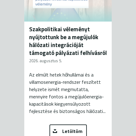
Szakpolitikai véleményt
nyújtottunk be a megújulók
hálózati integrációját
támogató pályázati felhívásról
2026. augusztus 5.
Az elmúlt hetek hőhullámai és a
villamosenergia-rendszer feszített
helyzete ismét megmutatta,
mennyire fontos a megújulóenergia-
kapacitások kiegyensúlyozott
fejlesztése és biztonságos hálózati...
Letöltöm