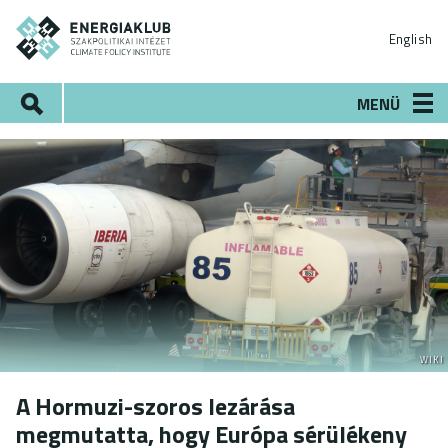
Ugrás
ENERGIAKLUB
a
English
tartalomra
Keresés
MENÜ
WIKI
A Hormuzi-szoros lezárása
megmutatta, hogy Európa sérülékeny