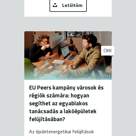
Letöltöm
CIKK
STEBO VZW – LUC GIJBELS
EU Peers kampány városok és
régiók számára: hogyan
segíthet az egyablakos
tanácsadás a lakóépületek
felújításában?
Az épületenergetikai felújítások