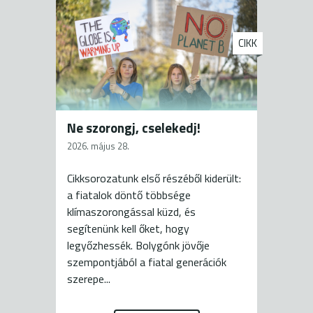
CIKK
Ne szorongj, cselekedj!
2026. május 28.
Cikksorozatunk első részéből kiderült:
a fiatalok döntő többsége
klímaszorongással küzd, és
segítenünk kell őket, hogy
legyőzhessék. Bolygónk jövője
szempontjából a fiatal generációk
szerepe...