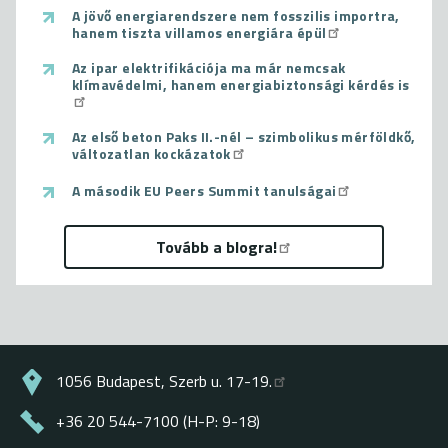
A jövő energiarendszere nem fosszilis importra,
hanem tiszta villamos energiára épül
Az ipar elektrifikációja ma már nemcsak
klímavédelmi, hanem energiabiztonsági kérdés is
Az első beton Paks II.-nél – szimbolikus mérföldkő,
változatlan kockázatok
A második EU Peers Summit tanulságai
Tovább a blogra!
1056 Budapest, Szerb u. 17-19.
+36 20 544-7100 (H-P: 9-18)