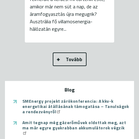
amikor már nem süt a nap, de az
áramfogyasztás újra megugrik?
Ausztrália fő villamosenergia-
hálózatán egyre...
Tovább
Blog
SMEnergy projekt zárókonferencia: A kkv-k
energetikai átállásának támogatása – Tanulságok
a rendezvényről
Amit tegnap még gázerőművek oldottak meg, azt
ma már egyre gyakrabban akkumulátorok végzik