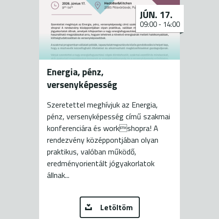
JÚN. 17.
09:00
-
14:00
Energia, pénz,
versenyképesség
Szeretettel meghívjuk az Energia,
pénz, versenyképesség című szakmai
konferenciára és workshopra! A
rendezvény középpontjában olyan
praktikus, valóban működő,
eredményorientált jógyakorlatok
állnak...
Letöltöm