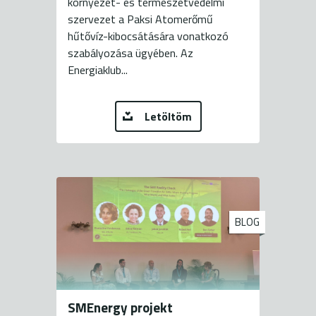
környezet- és természetvédelmi
szervezet a Paksi Atomerőmű
hűtővíz-kibocsátására vonatkozó
szabályozása ügyében. Az
Energiaklub...
Letöltöm
BLOG
SMEnergy projekt