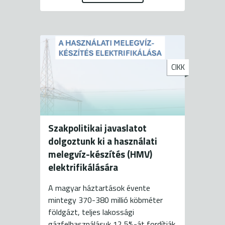
CIKK
Szakpolitikai javaslatot
dolgoztunk ki a használati
melegvíz-készítés (HMV)
elektrifikálására
A magyar háztartások évente
mintegy 370-380 millió köbméter
földgázt, teljes lakossági
gázfelhasználásuk 12,5%-át fordítják