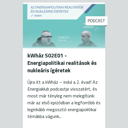
PODCAST
kWház S02E01 -
Energiapolitikai realitások és
nukleáris ígéretek
Újra itt a kWház – indul a 2. évad! Az
Energiaklub podcastje visszatért, és
most már tényleg nem melegítünk:
már az első epizódban a legforróbb és
leginkább megosztó energiapolitikai
témákba vágunk...