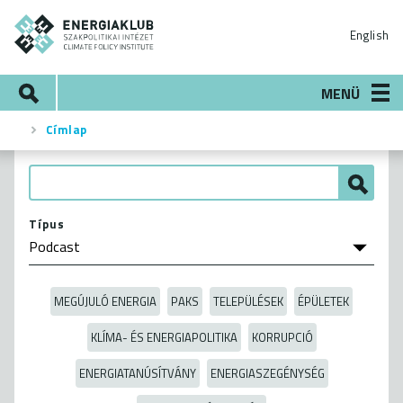
Ugrás
ENERGIAKLUB
a
English
tartalomra
Keresés
MENÜ
Címlap
Morzsa
Típus
MEGÚJULÓ ENERGIA
PAKS
TELEPÜLÉSEK
ÉPÜLETEK
KLÍMA- ÉS ENERGIAPOLITIKA
KORRUPCIÓ
ENERGIATANÚSÍTVÁNY
ENERGIASZEGÉNYSÉG