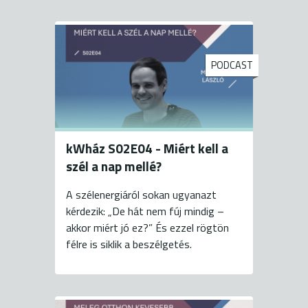
PODCAST
kWház S02E04 - Miért kell a
szél a nap mellé?
A szélenergiáról sokan ugyanazt
kérdezik: „De hát nem fúj mindig –
akkor miért jó ez?” És ezzel rögtön
félre is siklik a beszélgetés.