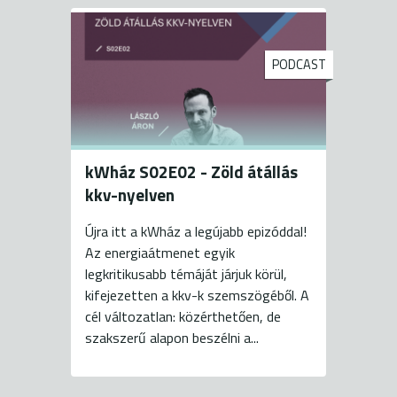
PODCAST
kWház S02E02 - Zöld átállás
kkv-nyelven
Újra itt a kWház a legújabb epizóddal!
Az energiaátmenet egyik
legkritikusabb témáját járjuk körül,
kifejezetten a kkv-k szemszögéből. A
cél változatlan: közérthetően, de
szakszerű alapon beszélni a...