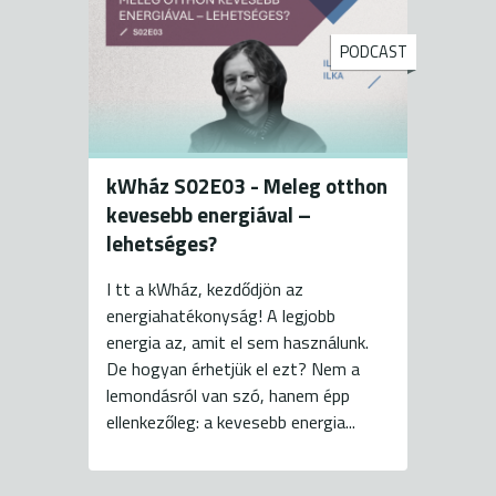
PODCAST
kWház S02E03 - Meleg otthon
kevesebb energiával –
lehetséges?
I tt a kWház, kezdődjön az
energiahatékonyság! A legjobb
energia az, amit el sem használunk.
De hogyan érhetjük el ezt? Nem a
lemondásról van szó, hanem épp
ellenkezőleg: a kevesebb energia...