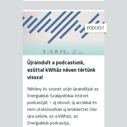
PODCAST
Újraindult a podcastunk,
ezúttal kWház néven tértünk
vissza!
Néhány év szünet után újraindítjuk az
Energiaklub Szakpolitikai Intézet
podcastját – új névvel, új arcokkal és
nem utolsósorban új lendülettel. Üdv
újra velünk, ez a kWház, az
Energiaklub podcastja...