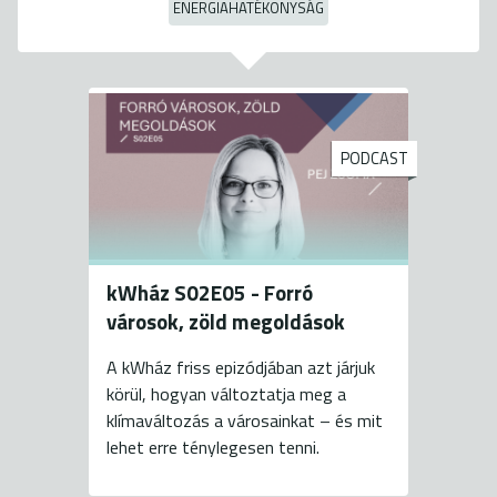
ENERGIAHATÉKONYSÁG
PODCAST
kWház S02E05 - Forró
városok, zöld megoldások
A kWház friss epizódjában azt járjuk
körül, hogyan változtatja meg a
klímaváltozás a városainkat – és mit
lehet erre ténylegesen tenni.