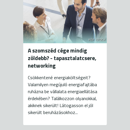
KÉP: ISTOCK
A szomszéd cége mindig
zöldebb? - tapasztalatcsere,
networking
Csökkentené energiaköltségeit?
Valamilyen megújuló energiafajtába
ruházna be vállalata energiaellátása
érdekében? Találkozzon olyanokkal,
akiknek sikerült! Látogasson el jól
sikerült beruházásokhoz...