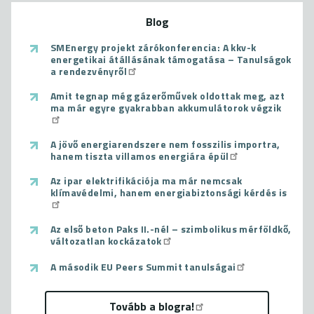
Blog
SMEnergy projekt zárókonferencia: A kkv-k
energetikai átállásának támogatása – Tanulságok
a rendezvényről
Amit tegnap még gázerőművek oldottak meg, azt
ma már egyre gyakrabban akkumulátorok végzik
A jövő energiarendszere nem fosszilis importra,
hanem tiszta villamos energiára épül
Az ipar elektrifikációja ma már nemcsak
klímavédelmi, hanem energiabiztonsági kérdés is
Az első beton Paks II.-nél – szimbolikus mérföldkő,
változatlan kockázatok
A második EU Peers Summit tanulságai
Tovább a blogra!