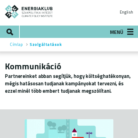
Ugrás
ENERGIAKLUB
a
English
tartalomra
Keresés
MENÜ
Címlap
Szolgáltatások
Morzsa
Kommunikáció
Partnereinket abban segítjük, hogy költséghatékonyan,
mégis hatásosan tudjanak kampányokat tervezni, és
ezzel minél több embert tudjanak megszólítani.