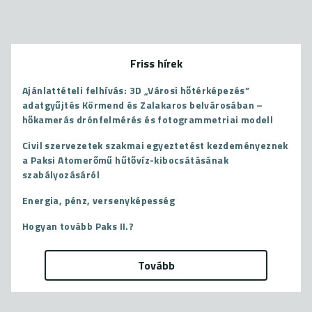
Friss hírek
Ajánlattételi felhívás: 3D „Városi hőtérképezés”
adatgyűjtés Körmend és Zalakaros belvárosában –
hőkamerás drónfelmérés és fotogrammetriai modell
Civil szervezetek szakmai egyeztetést kezdeményeznek
a Paksi Atomerőmű hűtővíz-kibocsátásának
szabályozásáról
Energia, pénz, versenyképesség
Hogyan tovább Paks II.?
Tovább