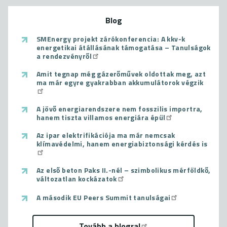
Blog
SMEnergy projekt zárókonferencia: A kkv-k
energetikai átállásának támogatása – Tanulságok
a rendezvényről
Amit tegnap még gázerőművek oldottak meg, azt
ma már egyre gyakrabban akkumulátorok végzik
A jövő energiarendszere nem fosszilis importra,
hanem tiszta villamos energiára épül
Az ipar elektrifikációja ma már nemcsak
klímavédelmi, hanem energiabiztonsági kérdés is
Az első beton Paks II.-nél – szimbolikus mérföldkő,
változatlan kockázatok
A második EU Peers Summit tanulságai
Tovább a blogra!