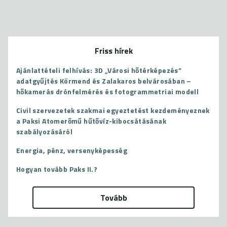
b
tt
o
er
ok
Friss hírek
Ajánlattételi felhívás: 3D „Városi hőtérképezés”
adatgyűjtés Körmend és Zalakaros belvárosában –
hőkamerás drónfelmérés és fotogrammetriai modell
Civil szervezetek szakmai egyeztetést kezdeményeznek
a Paksi Atomerőmű hűtővíz-kibocsátásának
szabályozásáról
Energia, pénz, versenyképesség
Hogyan tovább Paks II.?
Tovább