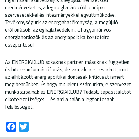
eredményeket is, a legmeghatározóbb európai
szervezetekkel és intézményekkel együttműködve.
Tevékenységünk az energiahatékonyság, a megújuló
erőforrások, az éghajlatvédelem, a hagyományos
energiahordozók és az energiapolitika területeire
összpontosul.
Az ENERGIAKLUB sokaknak partner, másoknak független
és hiteles információforrás, de van, aki a 30 év alatt, mint
az elhibázott energiapolitikai döntések kritikusát ismert
meg bennünket. És hogy mit jelent számunkra, e szervezet
munkatársainak az ENERGIAKLUB? Tudást, tapasztalatot,
elkötelezettséget – és ami a talán a legfontosabb:
felelősséget.
Fa
T
ce
wi