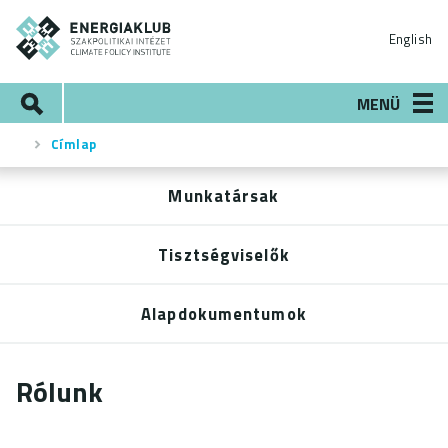
Ugrás
ENERGIAKLUB
a
English
tartalomra
Keresés
MENÜ
Címlap
Morzsa
Munkatársak
Rólunk
menü
Tisztségviselők
Alapdokumentumok
Rólunk