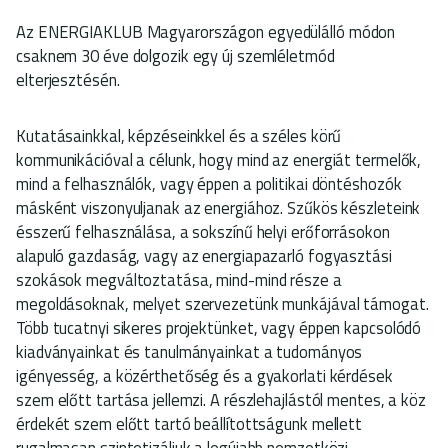
Az ENERGIAKLUB Magyarországon egyedülálló módon
csaknem 30 éve dolgozik egy új szemléletmód
elterjesztésén.
Kutatásainkkal, képzéseinkkel és a széles körű
kommunikációval a célunk, hogy mind az energiát termelők,
mind a felhasználók, vagy éppen a politikai döntéshozók
másként viszonyuljanak az energiához. Szűkös készleteink
ésszerű felhasználása, a sokszínű helyi erőforrásokon
alapuló gazdaság, vagy az energiapazarló fogyasztási
szokások megváltoztatása, mind-mind része a
megoldásoknak, melyet szervezetünk munkájával támogat.
Több tucatnyi sikeres projektünket, vagy éppen kapcsolódó
kiadványainkat és tanulmányainkat a tudományos
igényesség, a közérthetőség és a gyakorlati kérdések
szem előtt tartása jellemzi. A részlehajlástól mentes, a köz
érdekét szem előtt tartó beállítottságunk mellett
rugalmasan szintetizáljuk a legújabb nemzetközi