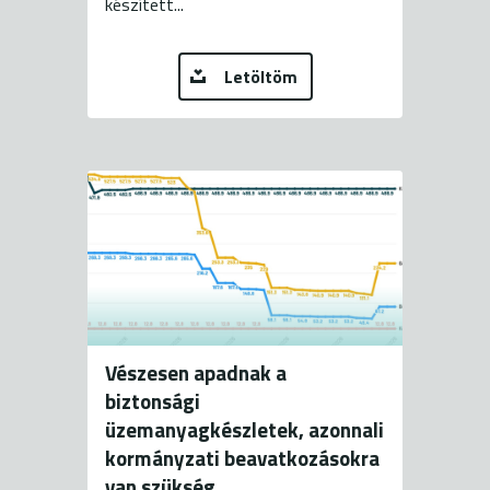
készített...
Letöltöm
Vészesen apadnak a
biztonsági
üzemanyagkészletek, azonnali
kormányzati beavatkozásokra
van szükség