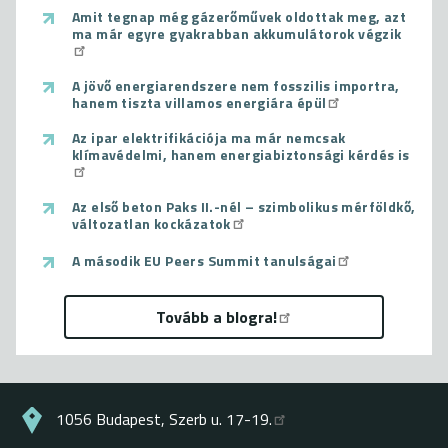
Amit tegnap még gázerőművek oldottak meg, azt
ma már egyre gyakrabban akkumulátorok végzik
A jövő energiarendszere nem fosszilis importra,
hanem tiszta villamos energiára épül
Az ipar elektrifikációja ma már nemcsak
klímavédelmi, hanem energiabiztonsági kérdés is
Az első beton Paks II.-nél – szimbolikus mérföldkő,
változatlan kockázatok
A második EU Peers Summit tanulságai
Tovább a blogra!
1056 Budapest, Szerb u. 17-19.