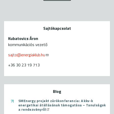
Sajtókapcsolat
Kubatovics Áron
kommunikációs vezető
sajto@energiaklub.hu
+36 30 23 19 713
Blog
SMEnergy projekt zárókonferencia: A kkv-k
energetikai átállásának támogatása – Tanulságok
a rendezvényről