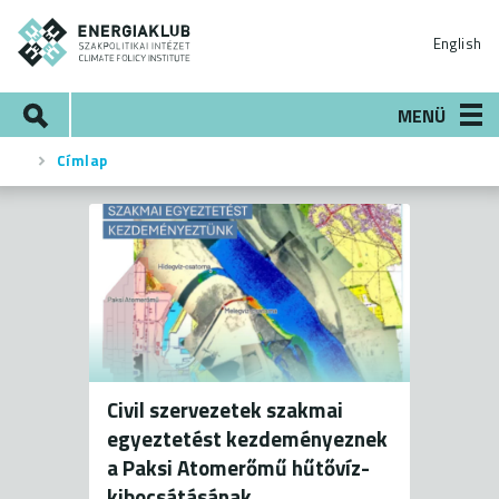
Ugrás
ENERGIAKLUB
a
English
tartalomra
Keresés
MENÜ
Címlap
Morzsa
Civil szervezetek szakmai
egyeztetést kezdeményeznek
a Paksi Atomerőmű hűtővíz-
kibocsátásának