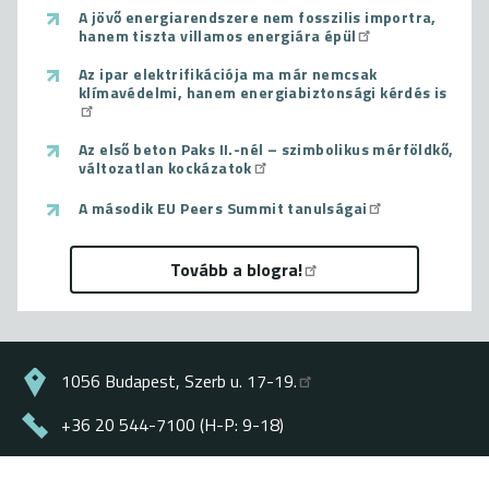
A jövő energiarendszere nem fosszilis importra,
hanem tiszta villamos energiára épül
Az ipar elektrifikációja ma már nemcsak
klímavédelmi, hanem energiabiztonsági kérdés is
Az első beton Paks II.-nél – szimbolikus mérföldkő,
változatlan kockázatok
A második EU Peers Summit tanulságai
Tovább a blogra!
1056 Budapest, Szerb u. 17-19.
+36 20 544-7100 (H-P: 9-18)
energiaklub@energiaklub.hu