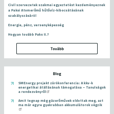
Civil szervezetek szakmai egyeztetést kezdeményeznek
a Paksi Atomerőmű hűtővíz-kibocsátásának
szabályozásáról
Energia, pénz, versenyképesség
Hogyan tovább Paks II.?
Tovább
Blog
SMEnergy projekt zárókonferencia: A kkv-k
energetikai átállásának támogatása – Tanulságok
a rendezvényről
Amit tegnap még gázerőművek oldottak meg, azt
ma már egyre gyakrabban akkumulátorok végzik