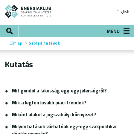
Ugrás
ENERGIAKLUB
a
English
tartalomra
Keresés
MENÜ
Címlap
Szolgáltatások
Morzsa
Kutatás
​​​​​​Mit gondol a lakosság egy-egy jelenségről?
Mik a legfontosabb piaci trendek?
Miként alakul a jogszabályi környezet?
Milyen hatások várhatóak egy-egy szakpolitikai
döntés nyomán?