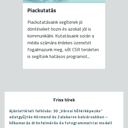
Piackutatás
Piackutatásaink segítenek jó
döntéseket hozni és azokat jól is
kommunikálni. Kutatásaink során a
média számára érdekes üzenetet
fogalmazunk meg, sőt CSR területen
is segítünk hatásos programot...
Friss hírek
Ajánlattételi felhívás: 3D „Városi hőtérképezés”
adatgyűjtés Körmend és Zalakaros belvárosában –
hőkamerás drónfelmérés és fotogrammetriai modell