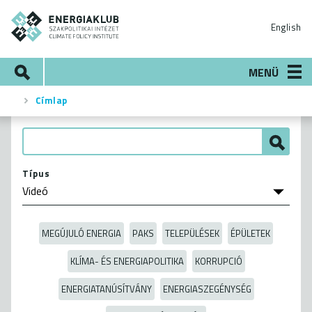
Ugrás
ENERGIAKLUB
a
English
tartalomra
Keresés
MENÜ
Címlap
Morzsa
Típus
MEGÚJULÓ ENERGIA
PAKS
TELEPÜLÉSEK
ÉPÜLETEK
KLÍMA- ÉS ENERGIAPOLITIKA
KORRUPCIÓ
ENERGIATANÚSÍTVÁNY
ENERGIASZEGÉNYSÉG