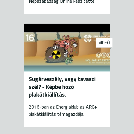
Népszabadság Online készítette.
VIDEÓ
Sugárveszély, vagy tavaszi
szél? - Képbe hozó
plakátkiállítás.
2016-ban az Energiaklub az ARC+
plakátkiállítás témagazdája.