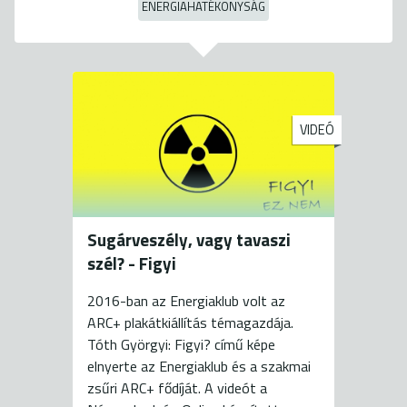
ENERGIAHATÉKONYSÁG
VIDEÓ
Sugárveszély, vagy tavaszi
szél? - Figyi
2016-ban az Energiaklub volt az
ARC+ plakátkiállítás témagazdája.
Tóth Györgyi: Figyi? című képe
elnyerte az Energiaklub és a szakmai
zsűri ARC+ fődíját. A videót a