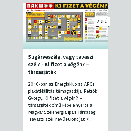
VIDEÓ
Sugárveszély, vagy tavaszi
szél? - Ki fizet a végén? –
társasjáték
2016-ban az Energiaklub az ARC+
plakátkiállítás témagazdája. Petrók
György: Ki fizet a végén? –
társasjáték című képe elnyerte a
Magyar Szélenergia Ipari Társaság
'Tavaszi szél' nevű különdíját. A...