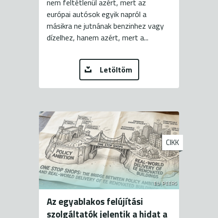
nem feltétlenül azért, mert az
európai autósok egyik napról a
másikra ne jutnának benzinhez vagy
dízelhez, hanem azért, mert a...
Letöltöm
CIKK
EU PEERS
Az egyablakos felújítási
szolgáltatók jelentik a hidat a