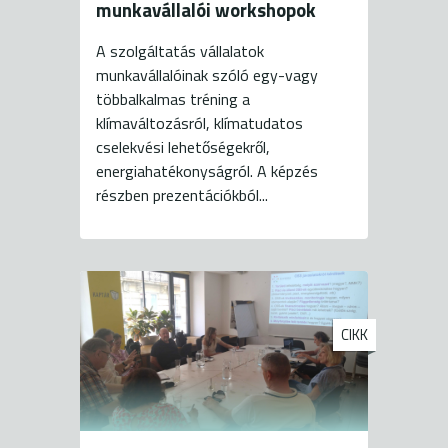
munkavállalói workshopok
A szolgáltatás vállalatok
munkavállalóinak szóló egy-vagy
többalkalmas tréning a
klímaváltozásról, klímatudatos
cselekvési lehetőségekről,
energiahatékonyságról. A képzés
részben prezentációkból...
CIKK