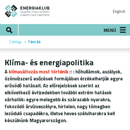
Ugrás
ENERGIAKLUB
a
English
tartalomra
Keresés
MENÜ
Címlap
Témák
Morzsa
Klíma- és energiapolitika
A
klímaváltozás most történik
: hőhullámok, aszályok,
özönvízszerű esőzések formájában érzékelhetjük egyre
erősödő hatásait. Az előrejelzések szerint az
elkövetkező évtizedekben további extrém hatások
várhatók: egyre melegebb és szárazabb nyarakra,
fokozódó árvízveszélyre, hirtelen, nagy tömegben
lezúduló csapadékra, illetve heves szélviharokra kell
készülnünk Magyarországon.