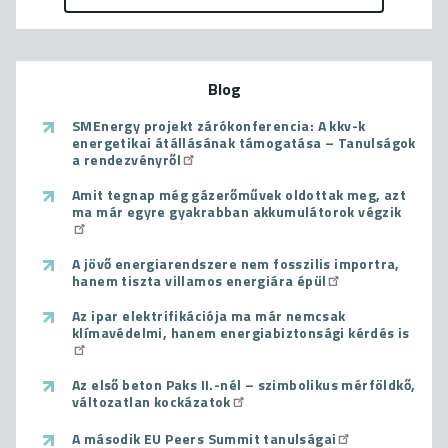
Blog
SMEnergy projekt zárókonferencia: A kkv-k
energetikai átállásának támogatása – Tanulságok
a rendezvényről
Amit tegnap még gázerőművek oldottak meg, azt
ma már egyre gyakrabban akkumulátorok végzik
A jövő energiarendszere nem fosszilis importra,
hanem tiszta villamos energiára épül
Az ipar elektrifikációja ma már nemcsak
klímavédelmi, hanem energiabiztonsági kérdés is
Az első beton Paks II.-nél – szimbolikus mérföldkő,
változatlan kockázatok
A második EU Peers Summit tanulságai