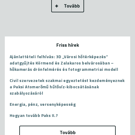
Tovább
Friss hírek
Ajánlattételi felhívás: 3D „Városi hőtérképezés”
adatgyűjtés Körmend és Zalakaros belvárosában –
hőkamerás drónfelmérés és fotogrammetriai modell
Civil szervezetek szakmai egyeztetést kezdeményeznek
a Paksi Atomerőmű hűtővíz-kibocsátásának
szabályozásáról
Energia, pénz, versenyképesség
Hogyan tovább Paks II.?
Tovább