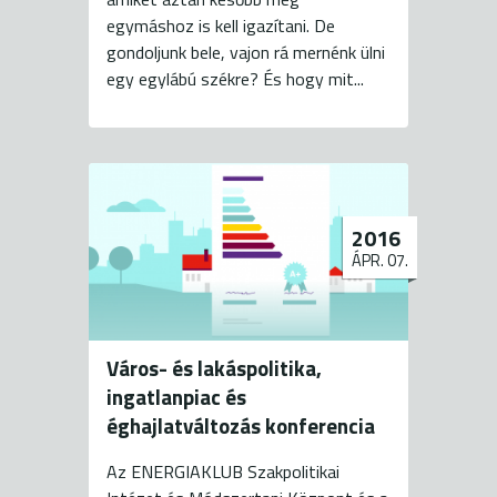
egymáshoz is kell igazítani. De
gondoljunk bele, vajon rá mernénk ülni
egy egylábú székre? És hogy mit...
2016
ÁPR. 07.
Város- és lakáspolitika,
ingatlanpiac és
éghajlatváltozás konferencia
Az ENERGIAKLUB Szakpolitikai