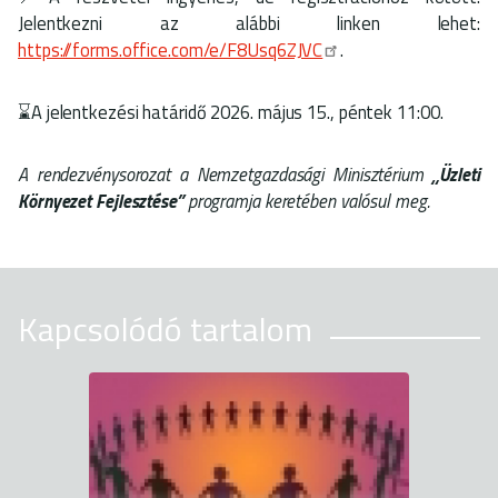
Jelentkezni az alábbi linken lehet:
https://forms.office.com/e/F8Usq6ZJVC
.
⌛A jelentkezési határidő 2026. május 15., péntek 11:00.
A rendezvénysorozat a Nemzetgazdasági Minisztérium
„Üzleti
Környezet Fejlesztése”
programja keretében valósul meg.
Kapcsolódó tartalom