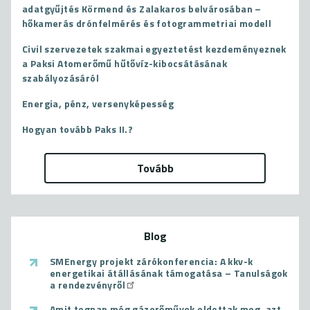
adatgyűjtés Körmend és Zalakaros belvárosában –
hőkamerás drónfelmérés és fotogrammetriai modell
Civil szervezetek szakmai egyeztetést kezdeményeznek
a Paksi Atomerőmű hűtővíz-kibocsátásának
szabályozásáról
Energia, pénz, versenyképesség
Hogyan tovább Paks II.?
Tovább
Blog
SMEnergy projekt zárókonferencia: A kkv-k
energetikai átállásának támogatása – Tanulságok
a rendezvényről
Amit tegnap még gázerőművek oldottak meg, azt