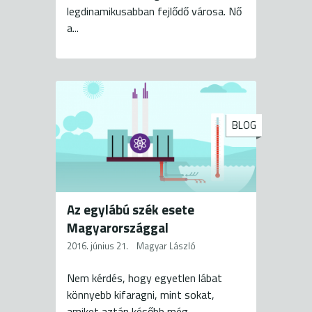
legdinamikusabban fejlődő városa. Nő
a...
BLOG
Az egylábú szék esete
Magyarországgal
2016. június 21.
Magyar László
Nem kérdés, hogy egyetlen lábat
könnyebb kifaragni, mint sokat,
amiket aztán később még