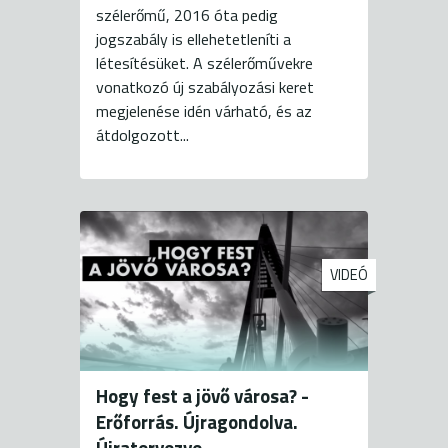
szélerőmű, 2016 óta pedig
jogszabály is ellehetetleníti a
létesítésüket. A szélerőművekre
vonatkozó új szabályozási keret
megjelenése idén várható, és az
átdolgozott...
VIDEÓ
Hogy fest a jövő városa? -
Erőforrás. Újragondolva.
Újratervezve.