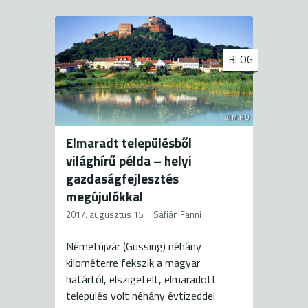
BLOG
VJM.HU
Elmaradt településből
világhírű példa – helyi
gazdaságfejlesztés
megújulókkal
2017. augusztus 15.
Sáfián Fanni
Németújvár (Güssing) néhány
kilométerre fekszik a magyar
határtól, elszigetelt, elmaradott
település volt néhány évtizeddel