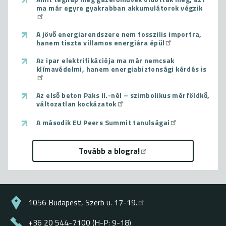
ma már egyre gyakrabban akkumulátorok végzik
A jövő energiarendszere nem fosszilis importra,
hanem tiszta villamos energiára épül
Az ipar elektrifikációja ma már nemcsak
klímavédelmi, hanem energiabiztonsági kérdés is
Az első beton Paks II.-nél – szimbolikus mérföldkő,
változatlan kockázatok
A második EU Peers Summit tanulságai
Tovább a blogra!
1056 Budapest, Szerb u. 17-19.
+36 20 544-7100 (H-P: 9-18)