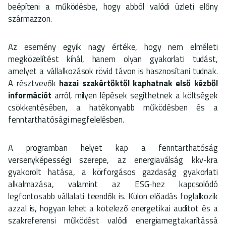
beépíteni a működésbe, hogy abból valódi üzleti előny
származzon.
Az esemény egyik nagy értéke, hogy nem elméleti
megközelítést kínál, hanem olyan gyakorlati tudást,
amelyet a vállalkozások rövid távon is hasznosítani tudnak.
A résztvevők
hazai szakértőktől kaphatnak első kézből
információt
arról, milyen lépések segíthetnek a költségek
csökkentésében, a hatékonyabb működésben és a
fenntarthatósági megfelelésben.
A programban helyet kap a fenntarthatóság
versenyképességi szerepe, az energiaválság kkv-kra
gyakorolt hatása, a körforgásos gazdaság gyakorlati
alkalmazása, valamint az ESG-hez kapcsolódó
legfontosabb vállalati teendők is. Külön előadás foglalkozik
azzal is, hogyan lehet a kötelező energetikai auditot és a
szakreferensi működést valódi energiamegtakarítássá