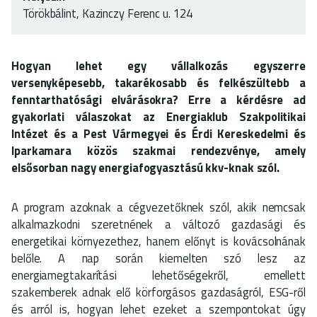
Törökbálint, Kazinczy Ferenc u. 124
Hogyan lehet egy vállalkozás egyszerre
versenyképesebb, takarékosabb és felkészültebb a
fenntarthatósági elvárásokra? Erre a kérdésre ad
gyakorlati válaszokat az Energiaklub Szakpolitikai
Intézet és a Pest Vármegyei és Érdi Kereskedelmi és
Iparkamara közös szakmai rendezvénye, amely
elsősorban nagy energiafogyasztású kkv-knak szól.
A program azoknak a cégvezetőknek szól, akik nemcsak
alkalmazkodni szeretnének a változó gazdasági és
energetikai környezethez, hanem előnyt is kovácsolnának
belőle. A nap során kiemelten szó lesz az
energiamegtakarítási lehetőségekről, emellett
szakemberek adnak elő körforgásos gazdaságról, ESG-ről
és arról is, hogyan lehet ezeket a szempontokat úgy