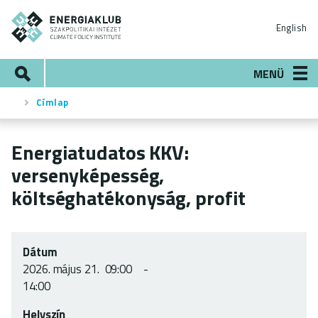
Ugrás
ENERGIAKLUB
a
English
tartalomra
Keresés
MENÜ
Címlap
Morzsa
Energiatudatos KKV:
versenyképesség,
költséghatékonyság, profit
Dátum
2026.
május 21.
09:00
14:00
Helyszín