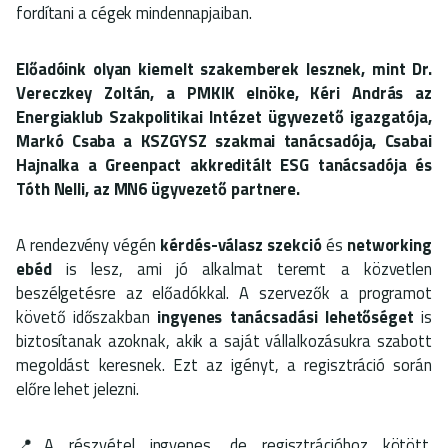
fordítani a cégek mindennapjaiban.
Előadóink olyan kiemelt szakemberek lesznek, mint Dr.
Vereczkey Zoltán, a PMKIK elnöke, Kéri András az
Energiaklub Szakpolitikai Intézet ügyvezető igazgatója,
Markó Csaba a KSZGYSZ szakmai tanácsadója, Csabai
Hajnalka a Greenpact akkreditált ESG tanácsadója és
Tóth Nelli, az MN6 ügyvezető partnere.
A rendezvény végén
kérdés-válasz szekció
és
networking
ebéd
is lesz, ami jó alkalmat teremt a közvetlen
beszélgetésre az előadókkal. A szervezők a programot
követő időszakban
ingyenes tanácsadási lehetőséget
is
biztosítanak azoknak, akik a saját vállalkozásukra szabott
megoldást keresnek. Ezt az igényt, a regisztráció során
előre lehet jelezni.
📍A részvétel ingyenes, de regisztrációhoz kötött.