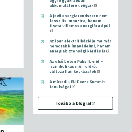
egyre gyakrabban
akkumulátorok végzik
A jövő energiarendszere nem
fosszilis importra, hanem
tiszta villamos energiára épül
Az ipar elektrifikációja ma már
nemcsak klímavédelmi, hanem
energiabiztonsági kérdés is
Az első beton Paks II.-nél –
szimbolikus mérföldkő,
változatlan kockázatok
A második EU Peers Summit
tanulságai
Tovább a blogra!
3D