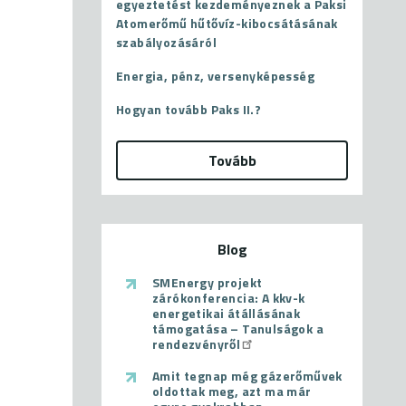
egyeztetést kezdeményeznek a Paksi
Atomerőmű hűtővíz-kibocsátásának
szabályozásáról
Energia, pénz, versenyképesség
Hogyan tovább Paks II.?
Tovább
Blog
SMEnergy projekt
zárókonferencia: A kkv-k
energetikai átállásának
támogatása – Tanulságok a
rendezvényről
Amit tegnap még gázerőművek
oldottak meg, azt ma már