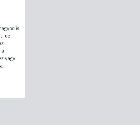
nagyon is
t, de
az
 a
ez vagy
...
energiaklub@energiaklub.hu