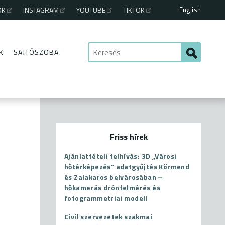
English
OK
INSTAGRAM
YOUTUBE
TIKTOK
K
SAJTÓSZOBA
Friss hírek
Ajánlattételi felhívás: 3D „Városi
hőtérképezés” adatgyűjtés Körmend
és Zalakaros belvárosában –
hőkamerás drónfelmérés és
fotogrammetriai modell
Civil szervezetek szakmai