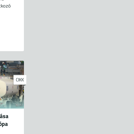
tkozó
CIKK
WIKI
rása
ópa