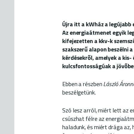
Újra itt a kWház a legújabb 
Az
energiaátmenet
egyik le
kifejezetten
a kkv-k
szemszög
szakszerű alapon beszélni 
kérdésekről, amelyek a kis-
kulcsfontosságúak a jövőbe
Ebben a részben
László Áronn
beszélgetünk.
Szó lesz arról, miért lett az 
csúszhat félre az energiaát
haladunk, és miért drága az,