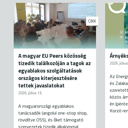
CIKK
A magyar EU Peers közösség
Árnyéks
tizedik találkozóján a tagok az
2026. július
egyablakos szolgáltatások
Az Energi
országos kiterjesztésére
és Zalak
tettek javaslatokat
szeretett
2026. július 13.
közös árn
én (pénte
A magyarországi egyablakos
Korzó ren
tanácsadók (angolul one-stop shop,
rövidítve OSS), és őket támogató
szervezetek tizedik alkalommal