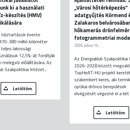
unk ki a használati
„Városi hőtérképezés”
z-készítés (HMV)
adatgyűjtés Körmend 
fikálására
Zalakaros belvárosába
hőkamerás drónfelmér
 háztartások évente
fotogrammetriai mode
370-380 millió köbméter
2026. július 15.
 teljes lakossági
ználásuk 12,5%-át fordítják
Az Energiaklub Szakpolitikai 
i melegvíz előállítására. Az
2026-2028 között megvaló
b Szakpolitikai Intézet...
TopHeAT-HU projekt kereté
szakembert keres, aki termi
optikai drónos berepülések
Letöltöm
elvégzését végezné el a két 
Letöltöm