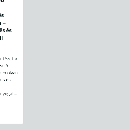
és
n –
és és
ll
Intézet a
suló
ben olyan
kus és
nyugat...