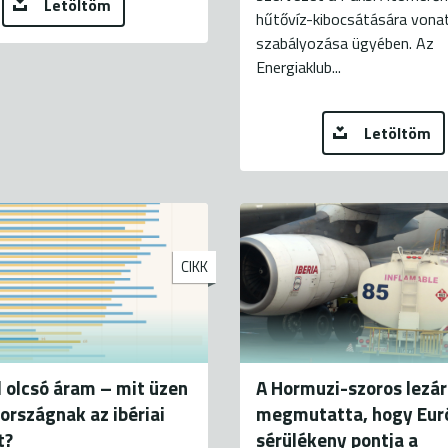
Letöltöm
hűtővíz-kibocsátására vona
szabályozása ügyében. Az
Energiaklub...
Letöltöm
CIKK
 olcsó áram – mit üzen
A Hormuzi-szoros lezá
rszágnak az ibériai
megmutatta, hogy Eur
t?
sérülékeny pontja a