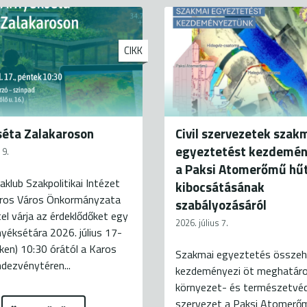
CIKK
éta Zalakaroson
Civil szervezetek szak
egyeztetést kezdemé
 9.
a Paksi Atomerőmű hűt
aklub Szakpolitikai Intézet
kibocsátásának
aros Város Önkormányzata
szabályozásáról
el várja az érdeklődőket egy
2026. július 7.
yéksétára 2026. július 17-
ken) 10:30 órától a Karos
Szakmai egyeztetés összeh
dezvénytéren...
kezdeményezi öt meghatár
környezet- és természetvé
szervezet a Paksi Atomerő