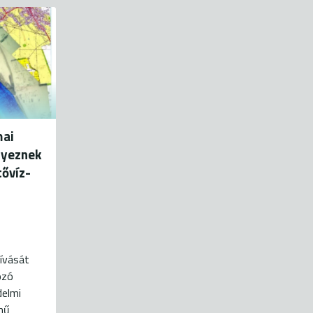
mai
nyeznek
ővíz-
ívását
ozó
delmi
mű