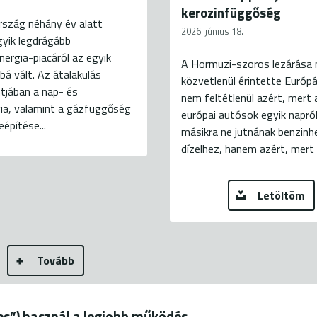
kerozinfüggőség
rszág néhány év alatt
2026. június 18.
gyik legdrágább
nergia-piacáról az egyik
A Hormuzi-szoros lezárása 
bá vált. Az átalakulás
közvetlenül érintette Európá
tjában a nap- és
nem feltétlenül azért, mert 
gia, valamint a gázfüggőség
európai autósok egyik napról
eépítése...
másikra ne jutnának benzinh
dízelhez, hanem azért, mert a
Letöltöm
Tovább
ies”) használ a legjobb működés
19.
+36 20 544-7100 (H-P: 9-18)