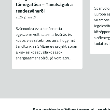
támogatása – Tanulságok a
Spanyolo
rendezvényről
Európa e
2026. június 24.
villamose
legolcsób
Számunkra ez a konferencia
középpon
egyszerre volt szakmai lezárás és
szélener
közös visszatekintés arra, hogy mit
tudatos l
tanultunk az SMEnergy projekt során
a kis- és középvállalkozások
energiaátmenetéről. Jó volt látni...
Ez a webhely sütiket (angolul „cook
1056 Budapest, Szerb u. 17-