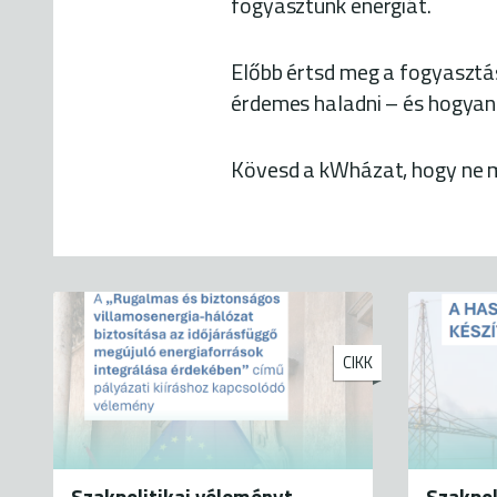
fogyasztunk energiát.
Előbb értsd meg a fogyasztás
érdemes haladni – és hogyan 
Kövesd a kWházat, hogy ne m
CIKK
Szakpolitikai véleményt
Szakpol