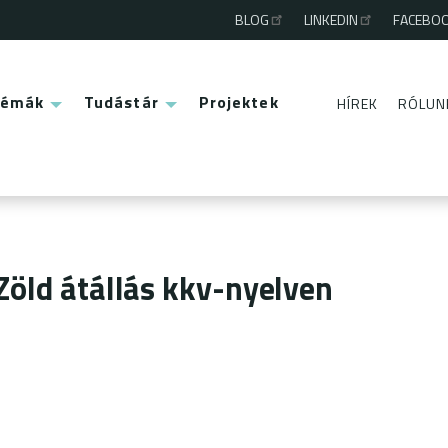
BLOG
LINKEDIN
FACEBO
Third
menu
Témák
Tudástár
Projektek
HÍREK
RÓLUN
Second
menu
öld átállás kkv-nyelven