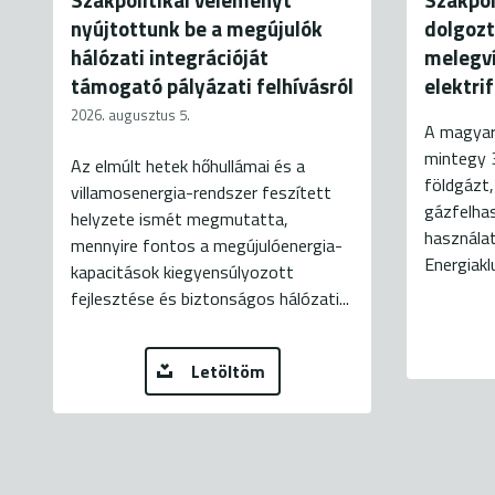
nyújtottunk be a megújulók
dolgozt
hálózati integrációját
melegví
támogató pályázati felhívásról
elektri
2026. augusztus 5.
A magyar
mintegy 
Az elmúlt hetek hőhullámai és a
földgázt,
villamosenergia-rendszer feszített
gázfelhas
helyzete ismét megmutatta,
használat
mennyire fontos a megújulóenergia-
Energiaklu
kapacitások kiegyensúlyozott
fejlesztése és biztonságos hálózati...
Letöltöm