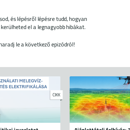
od, és lépésről lépésre tudd, hogyan
kerülheted el a legnagyobb hibákat.
aradj le a következő epizódról!
CIKK
itikai javaslatot
Ajánlattételi felhívás: 