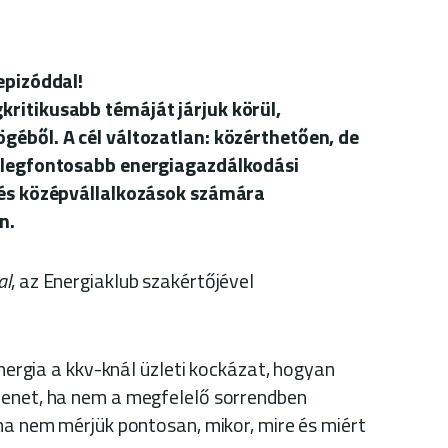
epizóddal!
gkritikusabb témáját járjuk körül,
éből. A cél változatlan: közérthetően, de
a legfontosabb energiagazdálkodási
 és középvállalkozások számára
n.
al
, az Energiaklub szakértőjével
energia a kkv-knál üzleti kockázat, hogyan
menet, ha nem a megfelelő sorrendben
 ha nem mérjük pontosan, mikor, mire és miért