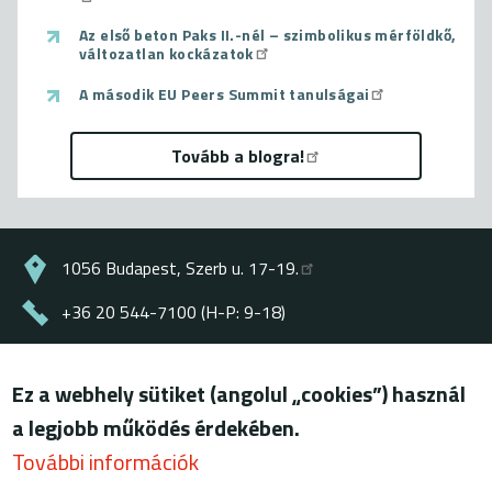
Az első beton Paks II.-nél – szimbolikus mérföldkő,
változatlan kockázatok
A második EU Peers Summit tanulságai
Tovább a blogra!
1056 Budapest, Szerb u. 17-19.
+36 20 544-7100 (H-P: 9-18)
energiaklub@energiaklub.hu
Ez a webhely sütiket (angolul „cookies”) használ
© ENERGIAKLUB - minden jog fenntartva
a legjobb működés érdekében.
Lábléc
felhasználási feltételek
További információk
adatkezelési tájékoztató