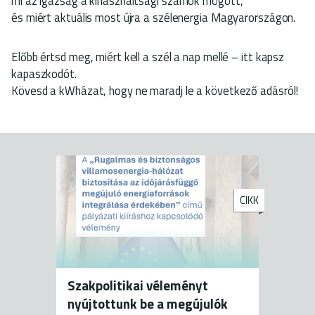
mi az igazság a kihasználtsági számok mögött,
és miért aktuális most újra a szélenergia Magyarországon.
Előbb értsd meg, miért kell a szél a nap mellé – itt kapsz
kapaszkodót.
Kövesd a kWházat, hogy ne maradj le a következő adásról!
CIKK
Szakpolitikai véleményt
nyújtottunk be a megújulók