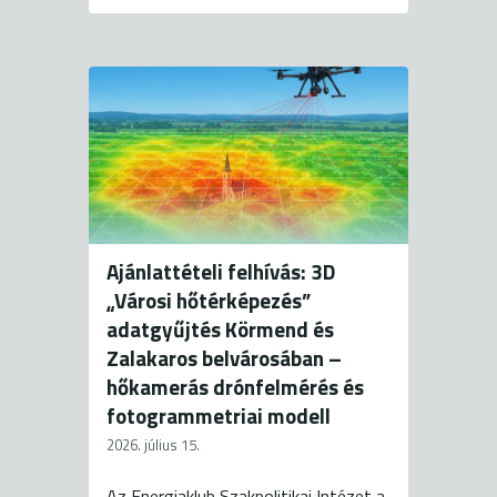
Ajánlattételi felhívás: 3D
„Városi hőtérképezés”
adatgyűjtés Körmend és
Zalakaros belvárosában –
hőkamerás drónfelmérés és
fotogrammetriai modell
2026. július 15.
Az Energiaklub Szakpolitikai Intézet a