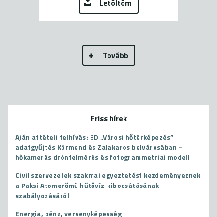
Letöltöm
Tovább
Friss hírek
Ajánlattételi felhívás: 3D „Városi hőtérképezés”
adatgyűjtés Körmend és Zalakaros belvárosában –
hőkamerás drónfelmérés és fotogrammetriai modell
Civil szervezetek szakmai egyeztetést kezdeményeznek
a Paksi Atomerőmű hűtővíz-kibocsátásának
szabályozásáról
Energia, pénz, versenyképesség