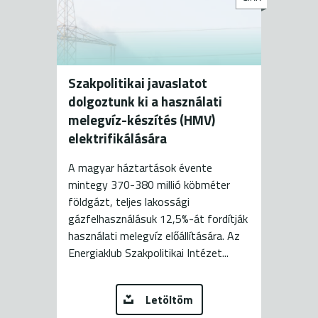
Szakpolitikai javaslatot
dolgoztunk ki a használati
melegvíz-készítés (HMV)
elektrifikálására
A magyar háztartások évente
mintegy 370-380 millió köbméter
földgázt, teljes lakossági
gázfelhasználásuk 12,5%-át fordítják
használati melegvíz előállítására. Az
Energiaklub Szakpolitikai Intézet...
Letöltöm