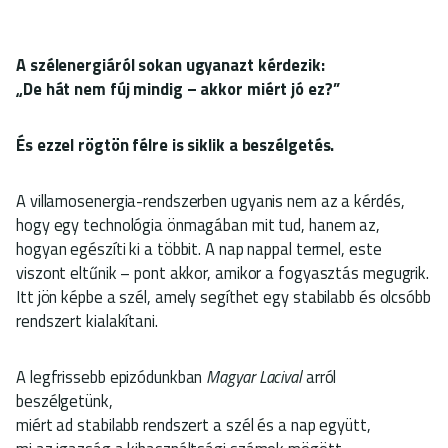
A szélenergiáról sokan ugyanazt kérdezik:
„De hát nem fúj mindig – akkor miért jó ez?”
És ezzel rögtön félre is siklik a beszélgetés.
A villamosenergia-rendszerben ugyanis nem az a kérdés,
hogy egy technológia önmagában mit tud, hanem az,
hogyan egészíti ki a többit. A nap nappal termel, este
viszont eltűnik – pont akkor, amikor a fogyasztás megugrik.
Itt jön képbe a szél, amely segíthet egy stabilabb és olcsóbb
rendszert kialakítani.
A legfrissebb epizódunkban
Magyar Lacival
arról
beszélgetünk,
miért ad stabilabb rendszert a szél és a nap együtt,