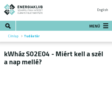
Ugrás
ENERGIAKLUB
a
English
tartalomra
Keresés
MENÜ
Címlap
Tudástár
Morzsa
kWház S02E04 - Miért kell a szél
a nap mellé?
YouTube
webcím