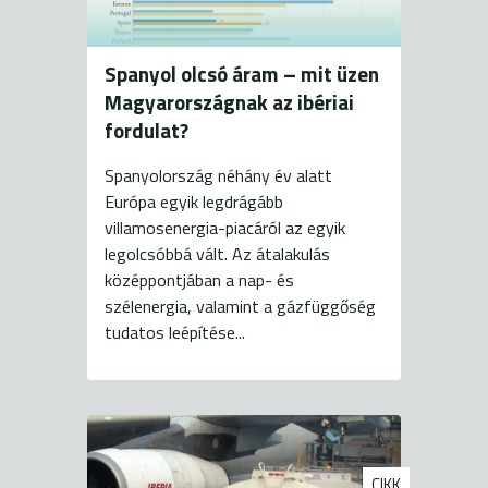
Spanyol olcsó áram – mit üzen
Magyarországnak az ibériai
fordulat?
Spanyolország néhány év alatt
Európa egyik legdrágább
villamosenergia-piacáról az egyik
legolcsóbbá vált. Az átalakulás
középpontjában a nap- és
szélenergia, valamint a gázfüggőség
tudatos leépítése...
CIKK