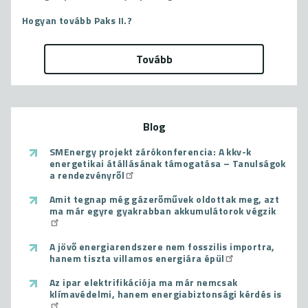
Hogyan tovább Paks II.?
Tovább
Blog
SMEnergy projekt zárókonferencia: A kkv-k
energetikai átállásának támogatása – Tanulságok
a rendezvényről
Amit tegnap még gázerőművek oldottak meg, azt
ma már egyre gyakrabban akkumulátorok végzik
A jövő energiarendszere nem fosszilis importra,
hanem tiszta villamos energiára épül
Az ipar elektrifikációja ma már nemcsak
klímavédelmi, hanem energiabiztonsági kérdés is