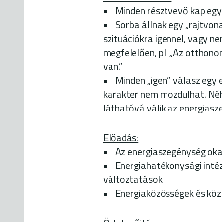
• Minden résztvevő kap egy 
• Sorba állnak egy „rajtvona
szituációkra igennel, vagy 
megfelelően, pl. „Az otthon
van.”
• Minden „igen” válasz egy e
karakter nem mozdulhat. Néhán
láthatóvá válik az energias
Előadás:
• Az energiaszegénység okai
• Energiahatékonysági intéz
változtatások
• Energiaközösségek és közös