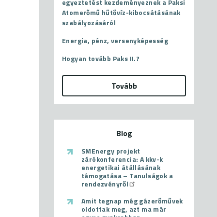
egyeztetést kezdeményeznek a Paksi
Atomerőmű hűtővíz-kibocsátásának
szabályozásáról
Energia, pénz, versenyképesség
Hogyan tovább Paks II.?
Tovább
Blog
SMEnergy projekt
zárókonferencia: A kkv-k
energetikai átállásának
támogatása – Tanulságok a
rendezvényről
Amit tegnap még gázerőművek
oldottak meg, azt ma már