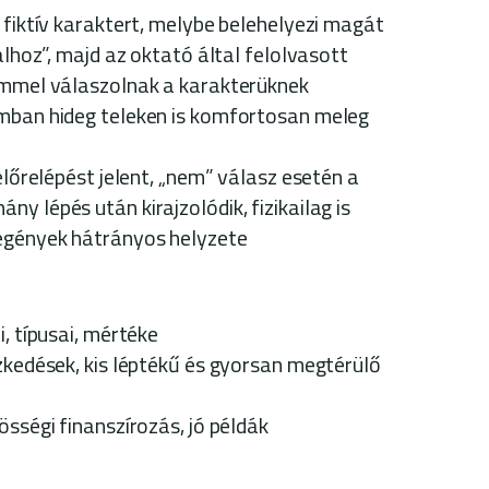
fiktív karaktert, melybe belehelyezi magát
lhoz”, majd az oktató által felolvasott
nemmel válaszolnak a karakterüknek
omban hideg teleken is komfortosan meleg
lőrelépést jelent, „nem” válasz esetén a
y lépés után kirajzolódik, fizikailag is
zegények hátrányos helyzete
, típusai, mértéke
kedések, kis léptékű és gyorsan megtérülő
ségi finanszírozás, jó példák