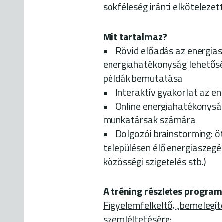
sokféleség iránti elkötelezet
Mit tartalmaz?
• Rövid előadás az energias
energiahatékonyság lehetőség
példák bemutatása
• Interaktív gyakorlat az e
• Online energiahatékonyság
munkatársak számára
• Dolgozói brainstorming: ö
településen élő energiaszeg
közösségi szigetelés stb.)
A tréning részletes program
Figyelemfelkeltő, „bemelegít
szemléltetésére: