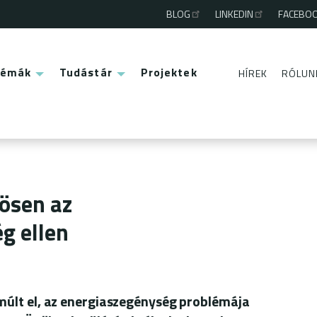
BLOG
LINKEDIN
FACEBO
Third
menu
Témák
Tudástár
Projektek
HÍREK
RÓLUN
Second
menu
zösen az
g ellen
últ el, az energiaszegénység problémája