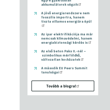
egyre gyakrabban
akkumulátorok végzik
A jövő energiarendszere nem
fosszilis importra, hanem
tiszta villamos energiára épül
Az ipar elektrifikációja ma már
nemcsak klímavédelmi, hanem
energiabiztonsági kérdés is
Az első beton Paks II.-nél –
szimbolikus mérföldkő,
változatlan kockázatok
A második EU Peers Summit
tanulságai
Tovább a blogra!