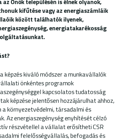
 az Önök településén is élnek olyanok,
thonuk kifűtése vagy az energiaszámláik
laóik között találhatók ilyenek,
energiaszegénység, energiatakarékosság
zolgáltatásunkat.
ást?
 a képzés kiváló módszer a munkavállalók
 vállalati önkéntes programok
iaszegénységgel kapcsolatos tudatosság
tak képzése jelentősen hozzájárulhat ahhoz,
n a környezetvédelmi, társadalmi és
nak. Az energiaszegénység enyhítését célzó
v részvétellel a vállalat erősítheti CSR
rsadalmi felelősségvállalás, befogadás és