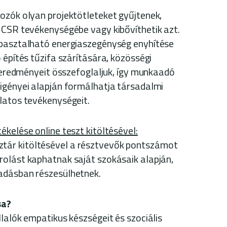
ozók olyan projektötleteket gyűjtenek,
 CSR tevékenységébe vagy kibővíthetik azt.
apasztalható energiaszegénység enyhítése
 építés tűzifa szárítására, közösségi
s eredményeit összefoglaljuk, így munkaadó
igényei alapján formálhatja társadalmi
latos tevékenységeit.
kelése online teszt kitöltésével:
ár kitöltésével a résztvevők pontszámot
olást kaphatnak saját szokásaik alapján,
adásban részesülhetnek.
sa?
lalók empatikus készségeit és szociális