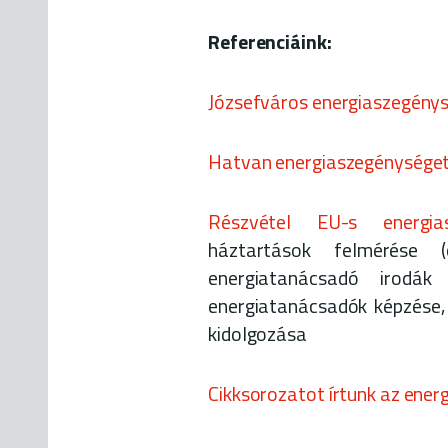
Referenciáink:
Józsefváros energiaszegény
Hatvan energiaszegénysége
Részvétel EU-s energias
háztartások felmérése (o
energiatanácsadó irodák
energiatanácsadók képzése,
kidolgozása
Cikksorozatot írtunk az ener