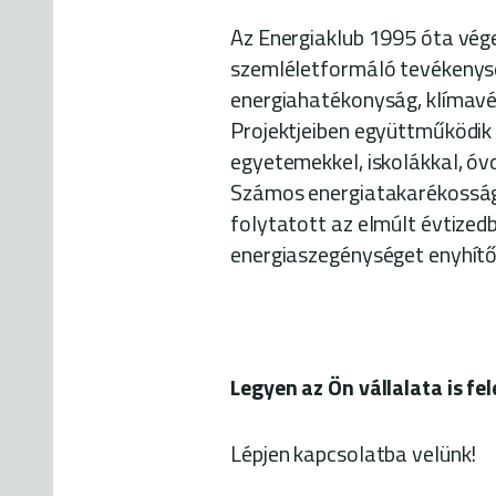
Az Energiaklub 1995 óta vége
szemléletformáló tevékenysé
energiahatékonyság, klímavé
Projektjeiben együttműködik
egyetemekkel, iskolákkal, óvo
Számos energiatakarékosság
folytatott az elmúlt évtize
energiaszegénységet enyhít
Legyen az Ön vállalata is fel
Lépjen kapcsolatba velünk!