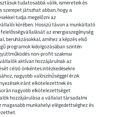
sztásuk tudatosabbá válik, ismereteik és
os szerepet játszhat abban, hogy a
sekkel tudja megelőzni az
állalói körében. Hosszú távon a munkáltató
 felelősségvállalását az energiaszegénység
al, beruházásokkal, amihez a képzés első
llegű programok kidolgozásában szintén
együttműködés non-profit szakmai
állalók aktívan hozzájárulnak az
sét célzó önkéntes intézkedésekre
sához, nagyobb valószínűséggel érzik
yezések iránt elkötelezettnek és
 során nagyobb elkötelezettséget
lók hozzájárulása a vállalat társadalmi
 magasabb munkahelyi elégedettséghez és
zethet.