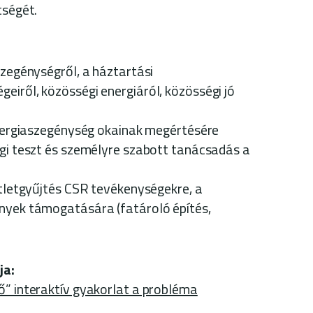
tségét.
zegénységről, a háztartási
eiről, közösségi energiáról, közösségi jó
nergiaszegénység okainak megértésére
i teszt és személyre szabott tanácsadás a
tletgyűjtés CSR tevékenységekre, a
ények támogatására (fatároló építés,
ja:
ő” interaktív gyakorlat a probléma