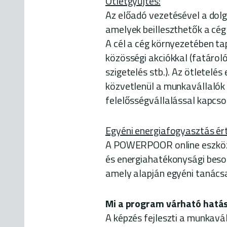
Ötletgyűjtés:
Az előadó vezetésével a dolg
amelyek beilleszthetők a cég
A cél a cég környezetében t
közösségi akciókkal (fatároló
szigetelés stb.). Az ötletelé
közvetlenül a munkavállalók 
felelősségvállalással kapcso
Egyéni energiafogyasztás érté
A POWERPOOR online eszközt
és energiahatékonysági besor
amely alapján egyéni tanács
Mi a program várható hatá
A képzés fejleszti a munkavál