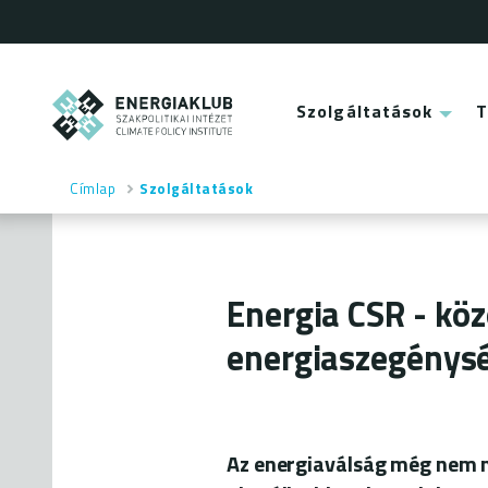
Ugrás
a
tartalomra
ENERGIAKLUB
Szolgáltatások
Main
menu
Címlap
Szolgáltatások
Morzsa
Energia CSR - kö
energiaszegénysé
Az energiaválság még nem m