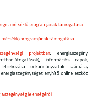
séget mérséklő programjának támogatása
t mérséklő programjának támogatása
zegénységi projektben
: energiaszegény
tthonlátogatások), információs napok,
 létrehozása önkormányzatok számára,
 energiaszegénységet enyhítő online eszköz
giaszegénység jelenségéről