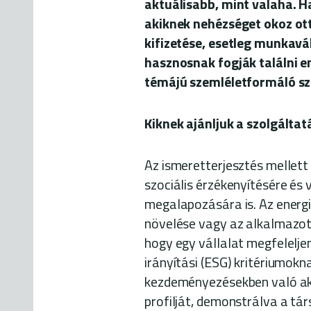
aktuálisabb, mint valaha. Ha
akiknek nehézséget okoz ot
kifizetése, esetleg munkavál
hasznosnak fogják találni 
témájú szemléletformáló s
Kiknek ajánljuk a szolgáltat
Az ismeretterjesztés mellett
szociális érzékenyítésére és
megalapozására is. Az energ
növelése vagy az alkalmazot
hogy egy vállalat megfelelje
irányítási (ESG) kritériumok
kezdeményezésekben való aktí
profilját, demonstrálva a tá