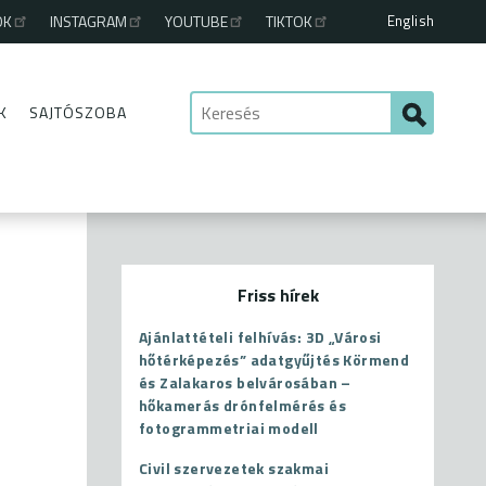
English
OK
INSTAGRAM
YOUTUBE
TIKTOK
K
SAJTÓSZOBA
Friss hírek
Ajánlattételi felhívás: 3D „Városi
hőtérképezés” adatgyűjtés Körmend
és Zalakaros belvárosában –
hőkamerás drónfelmérés és
fotogrammetriai modell
Civil szervezetek szakmai