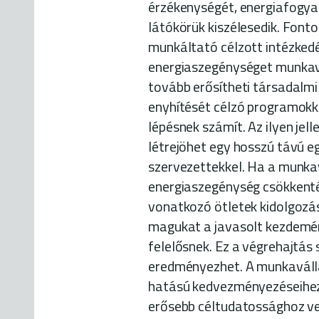
érzékenységét, energiafogya
látókörük kiszélesedik. Font
munkáltató célzott intézkedé
energiaszegénységet munkav
tovább erősítheti társadalmi
enyhítését célzó programokk
lépésnek számít. Az ilyen je
létrejöhet egy hosszú távú 
szervezettekkel. Ha a munkav
energiaszegénység csökkenté
vonatkozó ötletek kidolgozá
magukat a javasolt kezdemén
felelősnek. Ez a végrehajtás
eredményezhet. A munkaválla
hatású kedvezményezéseihez
erősebb céltudatossághoz ve