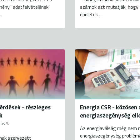
mény" adatfelvételének
számok azt mutatják, hogy
..
épületek...
érdések - részleges
Energia CSR - közösen 
k
energiaszegénység ell
us 5.
Az energiaválság még nem mú
energiaszegénység problém
knak szervezett