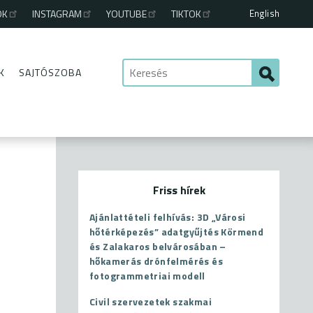
English
OK
INSTAGRAM
YOUTUBE
TIKTOK
K
SAJTÓSZOBA
Friss hírek
Ajánlattételi felhívás: 3D „Városi
hőtérképezés” adatgyűjtés Körmend
és Zalakaros belvárosában –
hőkamerás drónfelmérés és
fotogrammetriai modell
Civil szervezetek szakmai