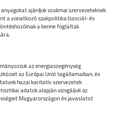
t anyagokat ajánljuk szakmai szervezeteknek
nt a vonatkozó szakpolitika (szociál- és
 döntéshozóinak a benne foglaltak
ára.
ulmányozzuk az energiaszegénység
szközeit az Európai Unió tagállamaiban, és
atunk hazai karitatív szervezetek
isztikai adatok alapján vizsgáljuk az
ességeit Magyarországon és javaslatot
.