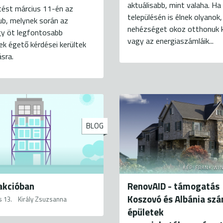
aktuálisabb, mint valaha. H
tést március 11-én az
településén is élnek olyanok,
ub, melynek során az
nehézséget okoz otthonuk 
gy öt legfontosabb
vagy az energiaszámláik...
ek égető kérdései kerültek
sra.
BLOG
KÉP: FRANK WI
akcióban
RenovAID - támogatás
Koszovó és Albánia sz
s 13.
Király Zsuzsanna
épületek