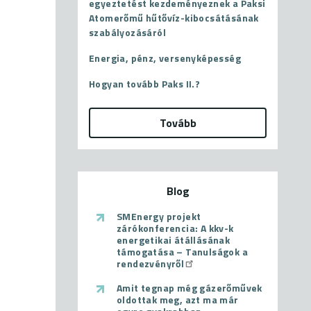
egyeztetést kezdeményeznek a Paksi
Atomerőmű hűtővíz-kibocsátásának
szabályozásáról
Energia, pénz, versenyképesség
Hogyan tovább Paks II.?
Tovább
Blog
SMEnergy projekt
zárókonferencia: A kkv-k
energetikai átállásának
támogatása – Tanulságok a
rendezvényről
Amit tegnap még gázerőművek
oldottak meg, azt ma már