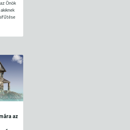
a az Önök
 akiknek
kifűtése
NKLER, PIXABAY
ámára az