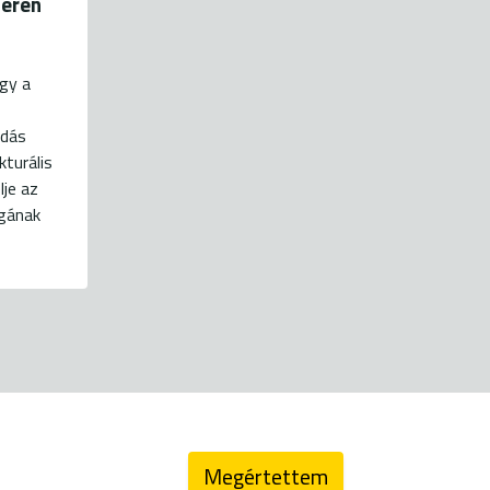
terén
ogy a
adás
turális
je az
ágának
energiaklub@energiaklub.hu
Megértettem