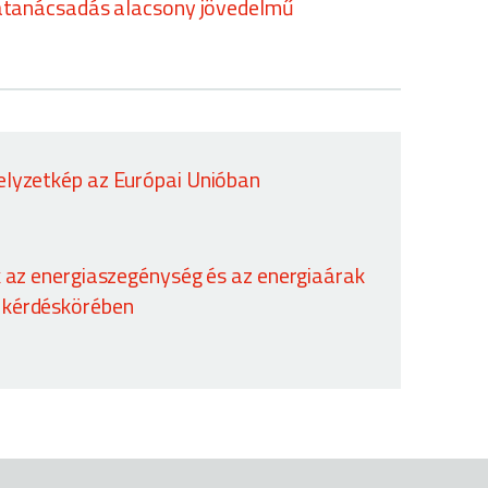
tanácsadás alacsony jövedelmű
elyzetkép az Európai Unióban
k az energiaszegénység és az energiaárak
 kérdéskörében