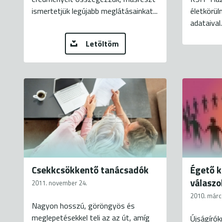
ismertetjük legújabb meglátásainkat...
életkörül
adataival.
Letöltöm
Csekkcsökkentő tanácsadók
Égető k
válaszo
2011. november 24.
2010. márci
Nagyon hosszú, göröngyös és
meglepetésekkel teli az az út, amíg
Újságíró