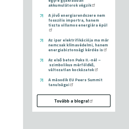
egyre gyakrabban
akkumulátorok végzik
A jövő energiarendszere nem
fosszilis importra, hanem
tiszta villamos energiára épül
Az ipar elektrifikációja ma már
nemcsak klímavédelmi, hanem
energiabiztonsági kérdés is
Az első beton Paks II.-nél –
szimbolikus mérföldkő,
változatlan kockázatok
A második EU Peers Summit
tanulságai
Tovább a blogra!