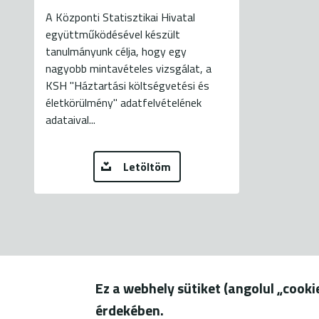
A Központi Statisztikai Hivatal
együttműködésével készült
tanulmányunk célja, hogy egy
nagyobb mintavételes vizsgálat, a
KSH "Háztartási költségvetési és
életkörülmény" adatfelvételének
adataival...
Letöltöm
Ez a webhely sütiket (angolul „cook
1056 Budapest, Szerb u. 17-
érdekében.