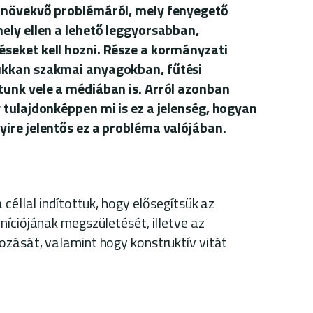
 növekvő problémáról, mely fenyegető
ely ellen a lehető leggyorsabban,
seket kell hozni. Része a kormányzati
ukkan szakmai anyagokban, fűtési
unk vele a médiában is. Arról azonban
 tulajdonképpen mi is ez a jelenség, hogyan
ire jelentős ez a probléma valójában.
 céllal indítottuk, hogy elősegítsük az
níciójának megszületését, illetve az
zását, valamint hogy konstruktív vitát