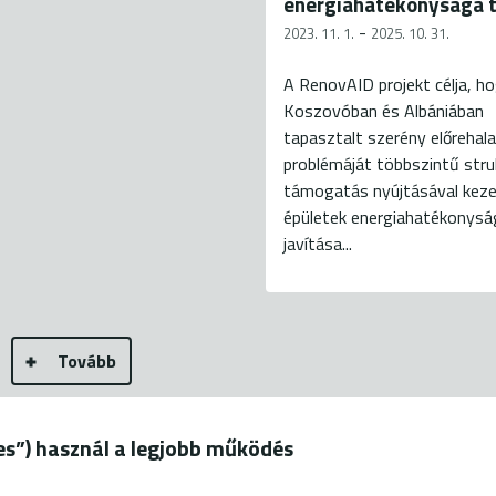
energiahatékonysága 
-
2023. 11. 1.
2025. 10. 31.
A RenovAID projekt célja, h
Koszovóban és Albániában
tapasztalt szerény előrehal
problémáját többszintű struk
támogatás nyújtásával kezel
épületek energiahatékonys
javítása...
Tovább
ies”) használ a legjobb működés
19.
+36 20 544-7100 (H-P: 9-18)