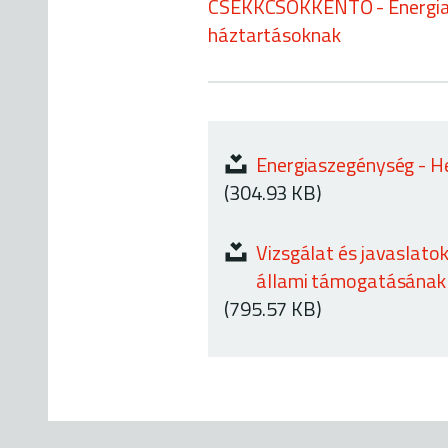
CSEKKCSÖKKENTŐ - Energia
háztartásoknak
Energiaszegénység - H
(304.93 KB)
Vizsgálat és javaslato
állami támogatásának
(795.57 KB)