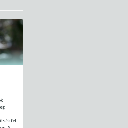
ok
meg
tsék fel
ban. A