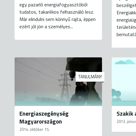
egy pazarló energiafogyasztóból
beszélge
tudatos, takarékos felhasználó lesz.
Energiakl
Már elindulni sem könnyű rajta, éppen
energiaü
ezért jól jön a személyes...
területén
bemutatá
TANULMÁNY
Energiaszegénység
Szakik 
Magyarországon
2013. júniu
2014. október 15.