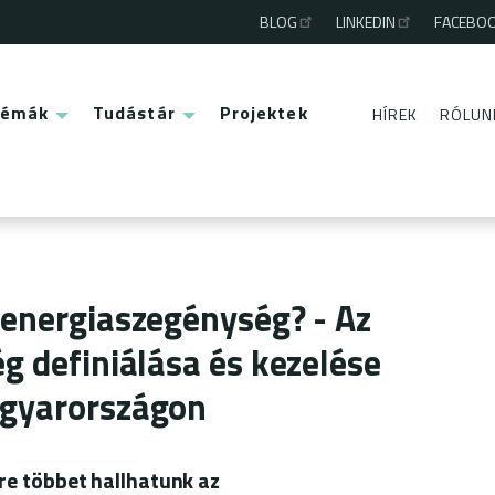
BLOG
LINKEDIN
FACEBO
Third
menu
Témák
Tudástár
Projektek
HÍREK
RÓLUN
Second
menu
energiaszegénység? - Az
g definiálása és kezelése
gyarországon
re többet hallhatunk az