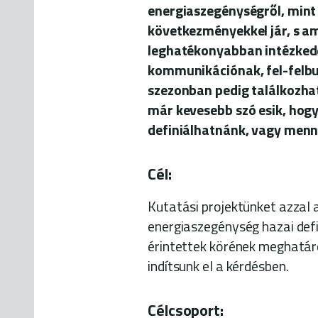
energiaszegénységről, mint
következményekkel jár, s am
leghatékonyabban intézkedé
kommunikációnak, fel-felb
szezonban pedig találkozhat
már kevesebb szó esik, hogy
definiálhatnánk, vagy menny
Cél:
Kutatási projektünket azzal a
energiaszegénység hazai defi
érintettek körének meghatáro
indítsunk el a kérdésben.
Célcsoport: