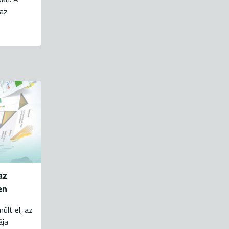
 az
az
en
lt el, az
ája