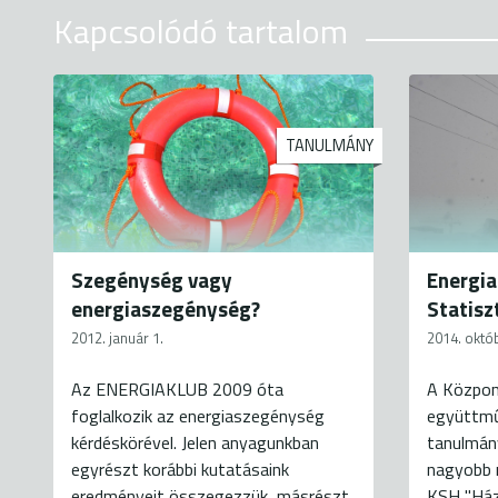
Kapcsolódó tartalom
TANULMÁNY
Szegénység vagy
Energi
energiaszegénység?
Statisz
2012. január 1.
2014. októ
Az ENERGIAKLUB 2009 óta
A Központ
foglalkozik az energiaszegénység
együttmű
kérdéskörével. Jelen anyagunkban
tanulmány
egyrészt korábbi kutatásaink
nagyobb m
eredményeit összegezzük, másrészt
KSH "Ház