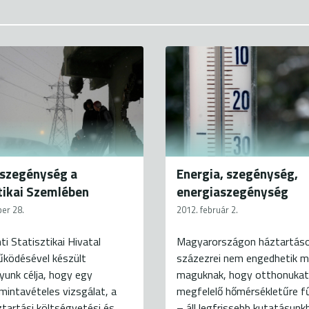
aszegénység a
Energia, szegénység,
tikai Szemlében
energiaszegénység
ber 28.
2012. február 2.
i Statisztikai Hivatal
Magyarországon háztartás
ködésével készült
százezrei nem engedhetik 
unk célja, hogy egy
maguknak, hogy otthonukat
intavételes vizsgálat, a
megfelelő hőmérsékletűre fű
tartási költségvetési és
– áll legfrissebb kutatásunk