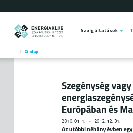
Ugrás
a
tartalomra
ENERGIAKLUB
Szolgáltatások
Main
menu
Címlap
Morzsa
Szegénység vagy 
energiaszegénysé
Európában és Ma
2010. 01. 1.
2012. 12. 31.
Az utóbbi néhány évben egy