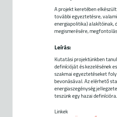
A projekt keretében elkészül
további egyeztetésre, valami
energiapolitika) alakítóinak,
megismerésére, megfontolás
Leírás:
Kutatási projektünkben tan
definícióját és kezelésének e
szakmai egyeztetéseket folyt
bevonásával. Az elérhető stat
energiaszegénység jellegzet
teszünk egy hazai definícióra
Linkek