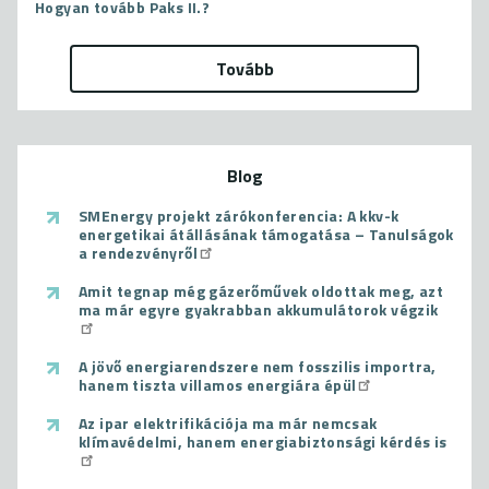
Hogyan tovább Paks II.?
Tovább
Blog
SMEnergy projekt zárókonferencia: A kkv-k
energetikai átállásának támogatása – Tanulságok
a rendezvényről
Amit tegnap még gázerőművek oldottak meg, azt
ma már egyre gyakrabban akkumulátorok végzik
A jövő energiarendszere nem fosszilis importra,
hanem tiszta villamos energiára épül
Az ipar elektrifikációja ma már nemcsak
klímavédelmi, hanem energiabiztonsági kérdés is