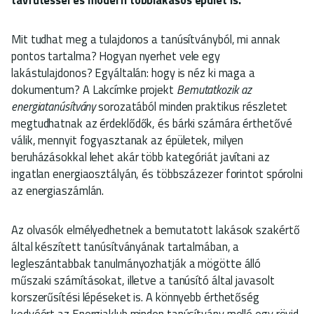
Mit tudhat meg a tulajdonos a tanúsítványból, mi annak
pontos tartalma? Hogyan nyerhet vele egy
lakástulajdonos? Egyáltalán: hogy is néz ki maga a
dokumentum? A Lakcímke projekt
Bemutatkozik az
energiatanúsítvány
sorozatából minden praktikus részletet
megtudhatnak az érdeklődők, és bárki számára érthetővé
válik, mennyit fogyasztanak az épületek, milyen
beruházásokkal lehet akár több kategóriát javítani az
ingatlan energiaosztályán, és többszázezer forintot spórolni
az energiaszámlán.
Az olvasók elmélyedhetnek a bemutatott lakások szakértő
által készített tanúsítványának tartalmában, a
legleszántabbak tanulmányozhatják a mögötte álló
műszaki számításokat, illetve a tanúsító által javasolt
korszerűsítési lépéseket is. A könnyebb érthetőség
kedvéért az Energiaklub minden tanúsítvány mellé egy rövid,