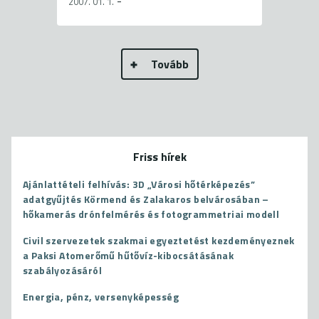
-
2007. 01. 1.
Tovább
Friss hírek
Ajánlattételi felhívás: 3D „Városi hőtérképezés”
adatgyűjtés Körmend és Zalakaros belvárosában –
hőkamerás drónfelmérés és fotogrammetriai modell
Civil szervezetek szakmai egyeztetést kezdeményeznek
a Paksi Atomerőmű hűtővíz-kibocsátásának
szabályozásáról
Energia, pénz, versenyképesség