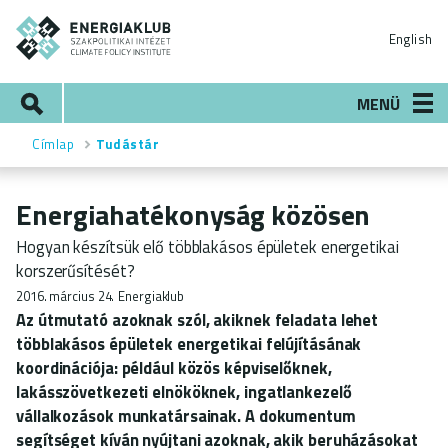
Ugrás
ENERGIAKLUB
a
English
tartalomra
Keresés
MENÜ
Címlap
Tudástár
Morzsa
Energiahatékonyság közösen
Hogyan készítsük elő többlakásos épületek energetikai
korszerűsítését?
2016. március 24.
Energiaklub
Az útmutató azoknak szól, akiknek feladata lehet
többlakásos épületek energetikai felújításának
koordinációja: például közös képviselőknek,
lakásszövetkezeti elnököknek, ingatlankezelő
vállalkozások munkatársainak. A dokumentum
segítséget kíván nyújtani azoknak, akik beruházásokat