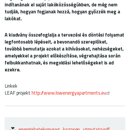
indítanának el saját lakóközösségükben, de még nem
tudják, hogyan fogjanak hozzá, hogyan győzzék meg a
lakókat.
A kiadvány összefoglalja a tervezési és döntési folyamat
legfontosabb lépéseit, a bevonandó szereplőket,
továbbá bemutatja azokat a kihívásokat, nehézségeket,
amelyekkel a projekt előkészítése, végrehajtása során
felbukkanhatnak, és megoldási lehetőségeket is ad
ezekre.
Linkek
LEAF projekt
http://www.lowenergyapartments.eu
energiahatekonysag_kozosen_utmutato.pdf