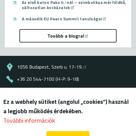
Az első beton Paks II.-nél – szimbolikus mérföldkő,
változatlan kockázatok
A második EU Peers Summit tanulságai
Tovább a blogra!
1056 Budapest, Szerb u. 17-19.
+36 20 544-7100 (H-P: 9-18)
energiaklub@energiaklub.hu
Ez a webhely sütiket (angolul „cookies”) használ
© ENERGIAKLUB - minden jog fenntartva
a legjobb működés érdekében.
Lábléc
felhasználási feltételek
További információk
adatkezelési tájékoztató