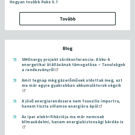
Hogyan tovább Paks II.?
Tovább
Blog
SMEnergy projekt zárókonferencia: A kkv-k
energetikai átállásának támogatása – Tanulságok
a rendezvényről
Amit tegnap még gázerőművek oldottak meg, azt
ma már egyre gyakrabban akkumulátorok végzik
A jövő energiarendszere nem fosszilis importra,
hanem tiszta villamos energiára épül
Az ipar elektrifikációja ma már nemcsak
klímavédelmi, hanem energiabiztonsági kérdés is