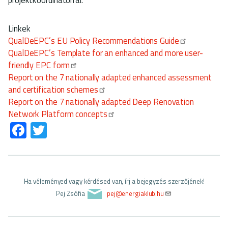
Linkek
QualDeEPC’s EU Policy Recommendations Guide
QualDeEPC’s Template for an enhanced and more user-
friendly EPC form
Report on the 7 nationally adapted enhanced assessment
and certification schemes
Report on the 7 nationally adapted Deep Renovation
Network Platform concepts
Fa
T
ce
wi
b
tt
o
er
Ha véleményed vagy kérdésed van, írj a bejegyzés szerzőjének!
ok
Pej Zsófia
pej@energiaklub.hu