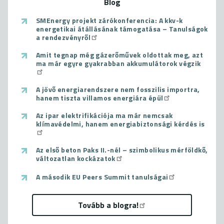
Blog
SMEnergy projekt zárókonferencia: A kkv-k
energetikai átállásának támogatása – Tanulságok
a rendezvényről
Amit tegnap még gázerőművek oldottak meg, azt
ma már egyre gyakrabban akkumulátorok végzik
A jövő energiarendszere nem fosszilis importra,
hanem tiszta villamos energiára épül
Az ipar elektrifikációja ma már nemcsak
klímavédelmi, hanem energiabiztonsági kérdés is
Az első beton Paks II.-nél – szimbolikus mérföldkő,
változatlan kockázatok
A második EU Peers Summit tanulságai
Tovább a blogra!