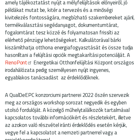
amely tájékoztatást nyújt a mélyfelújítások előnyeiről, jó
példákat mutat be, kitér a tervezés és a minőségi
kivitelezés fontosságára, megbízható szakembereket ajánl,
termékválasztási segédanyagot, dokumentumtárat,
fogalomtárat tesz közzé és folyamatosan frissíti az
elérhető pénzügyi lehetőségeket. Kalkulátorával bárki
kiszámíthatja otthona energiafogyasztását és össze tudja
hasonlítani a felújítási opciók megtakarítási potenciálját. A
RenoPont
Energetikai Otthonfelújítási Központ országos
irodahálózata pedig személyesen nyújt ingyenes,
egyablakos tanácsadást az érdeklődőknek.
A QualDeEPC konzorciumi partnerei 2022 őszén szervezik
meg az országos workshop sorozat negyedik és egyben
utolsó fordulóját. A közelgő műhelytalálkozók tartalmával
kapcsolatos további információkért és részletekért, illetve
az azokon való részvétel iránti érdeklődés esetén kérjük,
vegye fel a kapcsolatot a nemzeti partnerrel vagy a
projektkoordinátorral.