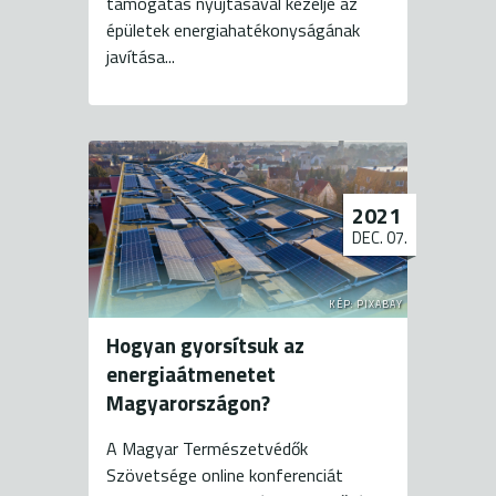
támogatás nyújtásával kezelje az
épületek energiahatékonyságának
javítása...
2021
DEC. 07.
KÉP: PIXABAY
Hogyan gyorsítsuk az
energiaátmenetet
Magyarországon?
A Magyar Természetvédők
Szövetsége online konferenciát