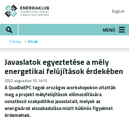
Ugrás
ENERGIAKLUB
a
English
tartalomra
Keresés
MENÜ
Címlap
Hírek
Morzsa
Javaslatok egyeztetése a mély
energetikai felújítások érdekében
2022. augusztus 10. 14:15
A QualDeEPC tagok országos workshopokon vitatták
meg a projekt mélyfelújítások előmozdítására
vonatkozó szakpolitikai javaslatait, melyek az
energiaárak elszabadulása miatt különös figyelmet
érdemelnek.