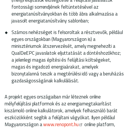
fontossági sorrendjének feltüntetésével az
energiatanúsítványokban és több ábra alkalmazása a
javasolt energiatanúsítvány sablonban;
Számos nehézséget is felsoroltak a résztvevők, például
egyes országokban (Magyarországon is) a
minisztériumok átszervezését, amely megnehezíti a
QualDeEPC javaslatok eljuttatását a döntéshozókhoz;
a jelenlegi magas építési és felújítási költségeket,
magas és ingadozó energiaárakat, amelyek
bizonytalanná teszik a megtérülési idő vagy a beruházás
gazdaságosságának kalkulálását.
A projekt egyes országaiban már léteznek online
mélyfelújítási platformok és az energiamegtakarítást
kiszámoló online kalkulátorok, amelyek felhasználó barát
eszközökként segítik a felújítani vágyókat. Ilyen például
Magyarországon a
www.renopont.hu
online platform,