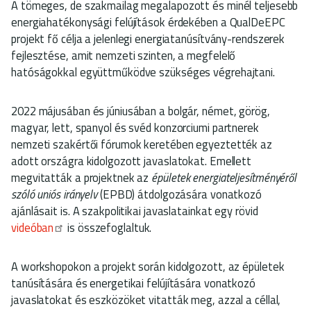
A tömeges, de szakmailag megalapozott és minél teljesebb
energiahatékonysági felújítások érdekében a QualDeEPC
projekt fő célja a jelenlegi energiatanúsítvány-rendszerek
fejlesztése, amit nemzeti szinten, a megfelelő
hatóságokkal együttműködve szükséges végrehajtani.
2022 májusában és júniusában a bolgár, német, görög,
magyar, lett, spanyol és svéd konzorciumi partnerek
nemzeti szakértői fórumok keretében egyeztették az
adott országra kidolgozott javaslatokat. Emellett
megvitatták a projektnek az
épületek energiateljesítményéről
szóló uniós irányelv
(EPBD) átdolgozására vonatkozó
ajánlásait is. A szakpolitikai javaslatainkat egy rövid
videóban
is összefoglaltuk.
A workshopokon a projekt során kidolgozott, az épületek
tanúsítására és energetikai felújítására vonatkozó
javaslatokat és eszközöket vitatták meg, azzal a céllal,