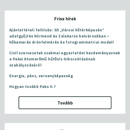
Friss hírek
Ajánlattételi felhívás: 3D „Városi hőtérképezés”
adatgyűjtés Körmend és Zalakaros belvárosában –
hőkamerás drónfelmérés és fotogrammetriai modell
Civil szervezetek szakmai egyeztetést kezdeményeznek
a Paksi Atomerőmű hűtővíz-kibocsátásának
szabályozásáról
Energia, pénz, versenyképesség
Hogyan tovább Paks II.?
Tovább