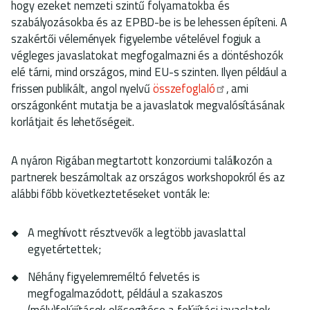
hogy ezeket nemzeti szintű folyamatokba és
szabályozásokba és az EPBD-be is be lehessen építeni. A
szakértői vélemények figyelembe vételével fogjuk a
végleges javaslatokat megfogalmazni és a döntéshozók
elé tárni, mind országos, mind EU-s szinten. Ilyen például a
frissen publikált, angol nyelvű
összefoglaló
, ami
országonként mutatja be a javaslatok megvalósításának
korlátjait és lehetőségeit.
A nyáron Rigában megtartott konzorciumi találkozón a
partnerek beszámoltak az országos workshopokról és az
alábbi főbb következtetéseket vonták le:
A meghívott résztvevők a legtöbb javaslattal
egyetértettek;
Néhány figyelemreméltó felvetés is
megfogalmazódott, például a szakaszos
(mély)felújítások elősegítése a felújítási javaslatok