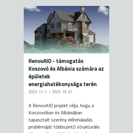
KÉP: FRANK WINKLER, PIXABAY
RenovAID - támogatás
Koszovó és Albánia számára az
épületek
energiahatékonysága terén
-
2023. 11. 1.
2025. 10. 31.
A RenovAID projekt célja, hogy a
Koszovóban és Albániában
tapasztalt szerény előrehaladás
problémáját többszintű strukturális