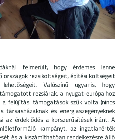
dáknál felmerült, hogy érdemes lenne
 országok rezsiköltségeit, építési költségeit
 lehetőségeit. Valószínű ugyanis, hogy
ámogatott rezsiárak, a nyugat-európaihoz
 a felújítási támogatások szűk volta (nincs
jes társasházaknak és energiaszegényeknek
i az érdeklődés a korszerűsítések iránt. A
mléletformáló kampányt, az ingatlanérték
sét és a kiszámíthatóan rendelkezésre álló