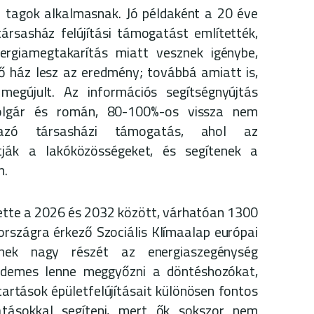
tagok alkalmasnak. Jó példaként a 20 éve
társasház felújítási támogatást említették,
rgiamegtakarítás miatt vesznek igénybe,
ház lesz az eredmény; továbbá amiatt is,
egújult. Az információs segítségnyújtás
olgár és román, 80-100%-os vissza nem
mazó társasházi támogatás, ahol az
tják a lakóközösségeket, és segítenek a
n.
tette a 2026 és 2032 között, várhatóan 1300
országra érkező Szociális Klímaalap európai
nek nagy részét az energiaszegénység
 Érdemes lenne meggyőzni a döntéshozókat,
artások épületfelújításait különösen fontos
atásokkal segíteni, mert ők sokszor nem