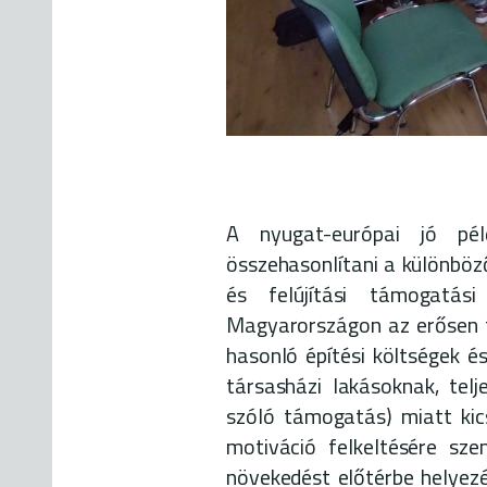
A nyugat-európai jó pél
összehasonlítani a különböző
és felújítási támogatási
Magyarországon az erősen t
hasonló építési költségek és
társasházi lakásoknak, tel
szóló támogatás) miatt kics
motiváció felkeltésére sze
növekedést előtérbe helyezé