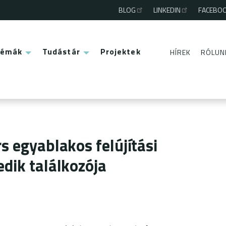
BLOG
LINKEDIN
FACEBO
Third
menu
Témák
Tudástár
Projektek
HÍREK
RÓLUN
Second
menu
s egyablakos felújítási
dik találkozója