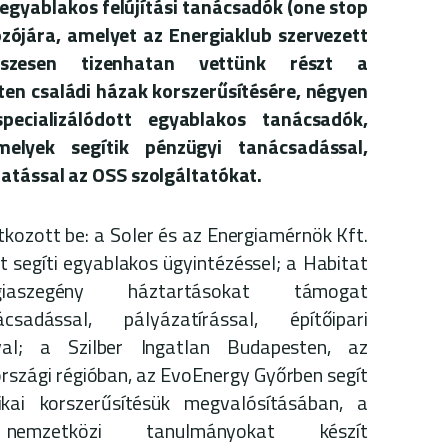
 egyablakos felújítási tanácsadók (one stop
ozójára, amelyet az Energiaklub szervezett
sszesen tizenhatan vettünk részt a
en családi házak korszerűsítésére, négyen
specializálódott egyablakos tanácsadók,
elyek segítik pénzügyi tanácsadással,
atással az OSS szolgáltatókat.
tkozott be: a Soler és az Energiamérnök Kft.
t segíti egyablakos ügyintézéssel; a Habitat
aszegény háztartásokat támogat
csadással, pályázatírással, építőipari
val; a Szilber Ingatlan Budapesten, az
szági régióban, az EvoEnergy Győrben segít
kai korszerűsítésük megvalósításában, a
nemzetközi tanulmányokat készít