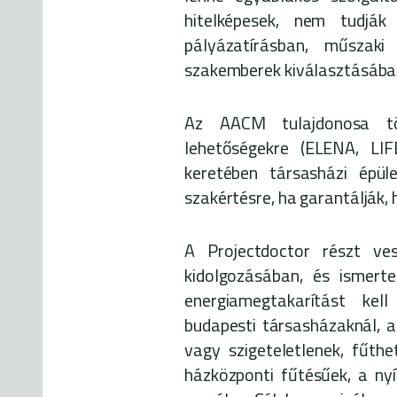
hitelképesek, nem tudják
pályázatírásban, műszaki
szakemberek kiválasztásában
Az AACM tulajdonosa tö
lehetőségekre (ELENA, LI
keretében társasházi épüle
szakértésre, ha garantálják,
A Projectdoctor részt ve
kidolgozásában, és ismert
energiamegtakarítást kell
budapesti társasházaknál, a
vagy szigeteletlenek, fűth
házközponti fűtésűek, a nyí