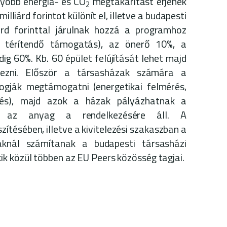
gyobb energia- és CO
megtakarítást érjenek
2
milliárd forintot különít el, illetve a budapesti
iárd forinttal járulnak hozzá a programhoz
 térítendő támogatás), az önerő 10%, a
ig 60%. Kb. 60 épület felújítását lehet majd
elezni. Először a társasházak számára a
ogják megtámogatni (energetikai felmérés,
cslés), majd azok a házak pályázhatnak a
 ez az anyag a rendelkezésére áll. A
ítésében, illetve a kivitelezési szakaszban a
knál számítanak a budapesti társasházi
k közül többen az EU Peers közösség tagjai.