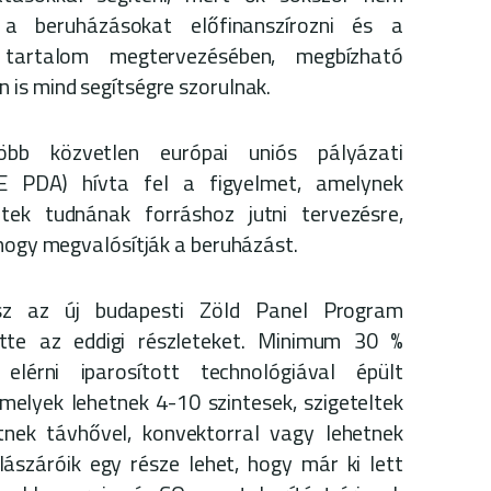
 a beruházásokat előfinanszírozni és a
 tartalom megtervezésében, megbízható
 is mind segítségre szorulnak.
bb közvetlen európai uniós pályázati
FE PDA) hívta fel a figyelmet, amelynek
tek tudnának forráshoz jutni tervezésre,
 hogy megvalósítják a beruházást.
sz az új budapesti Zöld Panel Program
ette az eddigi részleteket. Minimum 30 %
 elérni iparosított technológiával épült
melyek lehetnek 4-10 szintesek, szigeteltek
etnek távhővel, konvektorral vagy lehetnek
lászáróik egy része lehet, hogy már ki lett