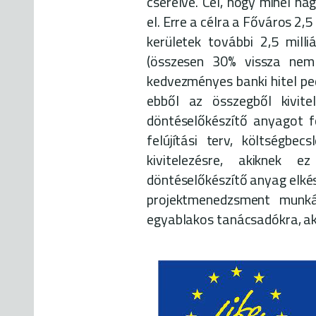
cserélve. Cél, hogy minél na
el. Erre a célra a Főváros 2,5 
kerületek további 2,5 mill
(összesen 30% vissza nem
kedvezményes banki hitel ped
ebből az összegből kivit
döntéselőkészítő anyagot f
felújítási terv, költségbe
kivitelezésre, akiknek
döntéselőkészítő anyag elkész
projektmenedzsment munká
egyablakos tanácsadókra, aki