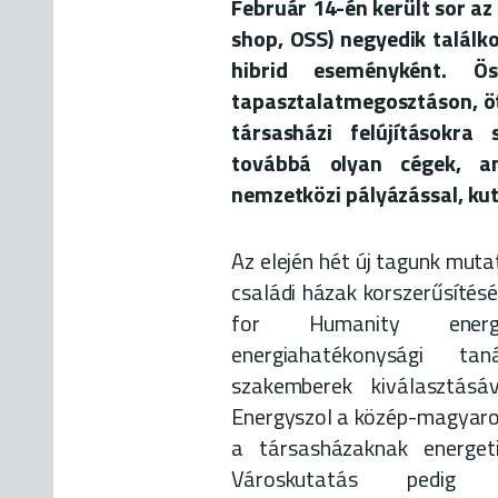
Február 14-én került sor az
shop, OSS) negyedik találk
hibrid eseményként. Ö
tapasztalatmegosztáson, öt
társasházi felújításokra 
továbbá olyan cégek, am
nemzetközi pályázással, kut
Az elején hét új tagunk muta
családi házak korszerűsítésé
for Humanity energi
energiahatékonysági taná
szakemberek kiválasztásá
Energyszol a közép-magyaror
a társasházaknak energeti
Városkutatás pedig 