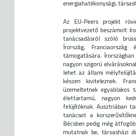
energiahatékonysági, társash
Az EU-Peers projekt rövi
projektvezető beszámolt ír
tanácsadásról szóló brüss
Írország, Franciaország
támogatására. Írországban 
nagyon szigorú elvárásoknak 
lehet az állami mélyfelújít
készen kiviteleznek. Fra
üzemeltetnek egyablakos t
élettartamú, nagyon ked
felújítóknak. Ausztriában 
tanácsot a korszerűsítőkne
Bécsben pedig még átfogóbb 
mutatnak be, társasházi dö