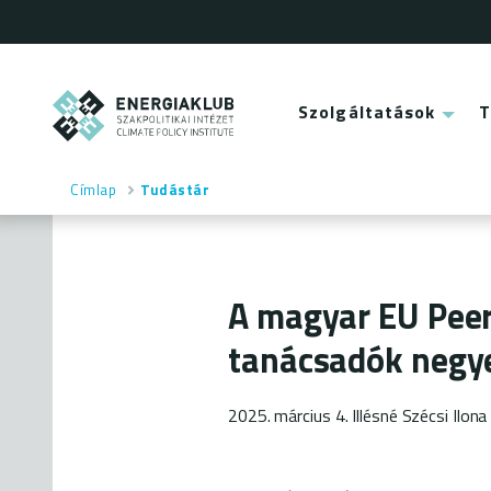
Ugrás
a
tartalomra
ENERGIAKLUB
Szolgáltatások
Main
menu
Címlap
Tudástár
Morzsa
A magyar EU Peer
tanácsadók negye
2025. március 4.
Illésné Szécsi Ilona