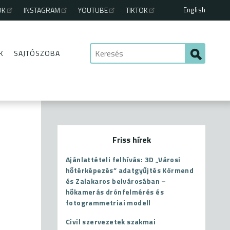
English
OK
INSTAGRAM
YOUTUBE
TIKTOK
K
SAJTÓSZOBA
Friss hírek
Ajánlattételi felhívás: 3D „Városi
hőtérképezés” adatgyűjtés Körmend
és Zalakaros belvárosában –
hőkamerás drónfelmérés és
fotogrammetriai modell
Civil szervezetek szakmai