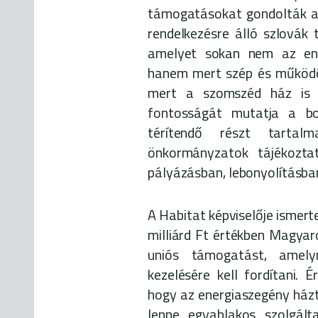
támogatásokat gondolták a 
rendelkezésre álló szlovák 
amelyet sokan nem az ene
hanem mert szép és működő 
mert a szomszéd ház is m
fontosságát mutatja a b
térítendő részt tartal
önkormányzatok tájékozta
pályázásban, lebonyolításba
A Habitat képviselője ismer
milliárd Ft értékben Magyar
uniós támogatást, amely
kezelésére kell fordítani.
hogy az energiaszegény házt
lenne egyablakos szolgált