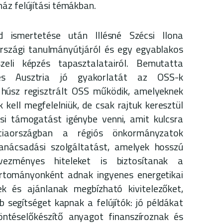
áz felújítási témákban.
d ismertetése után Illésné Szécsi Ilona
országi tanulmányútjáról és egy egyablakos
zeli képzés tapasztalatairól. Bemutatta
 és Ausztria jó gyakorlatát az OSS-k
húsz regisztrált OSS működik, amelyeknek
kell megfelelniük, de csak rajtuk keresztül
ási támogatást igénybe venni, amit kulcsra
nciaországban a régiós önkormányzatok
anácsadási szolgáltatást, amelyek hosszú
vezményes hiteleket is biztosítanak a
tartományonként adnak ingyenes energetikai
k és ajánlanak megbízható kivitelezőket,
segítséget kapnak a felújítók: jó példákat
ntéselőkészítő anyagot finanszíroznak és