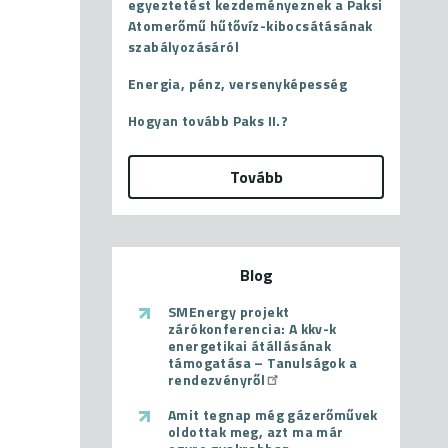
egyeztetést kezdeményeznek a Paksi
Atomerőmű hűtővíz-kibocsátásának
szabályozásáról
Energia, pénz, versenyképesség
Hogyan tovább Paks II.?
Tovább
Blog
SMEnergy projekt
zárókonferencia: A kkv-k
energetikai átállásának
támogatása – Tanulságok a
rendezvényről
Amit tegnap még gázerőművek
oldottak meg, azt ma már