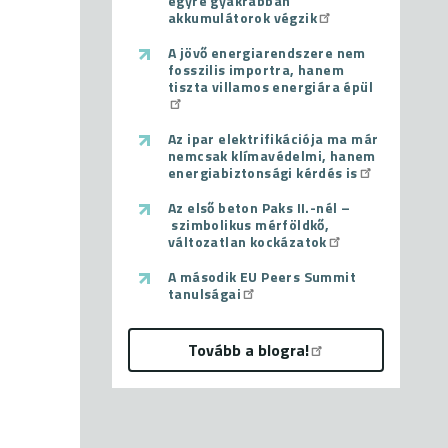
egyre gyakrabban
akkumulátorok végzik
A jövő energiarendszere nem
fosszilis importra, hanem
tiszta villamos energiára épül
Az ipar elektrifikációja ma már
nemcsak klímavédelmi, hanem
energiabiztonsági kérdés is
Az első beton Paks II.-nél –
szimbolikus mérföldkő,
változatlan kockázatok
A második EU Peers Summit
tanulságai
Tovább a blogra!