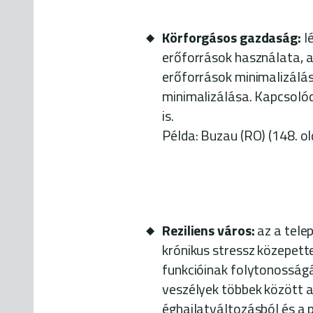
Körforgásos gazdaság:
l
erőforrások használata, 
erőforrások minimalizálá
minimalizálása. Kapcsolód
is.
Példa: Buzau (RO) (148. ol
Reziliens város:
az a tele
krónikus stressz közepett
funkcióinak folytonosságát 
veszélyek többek között az
éghajlatváltozásból és a po