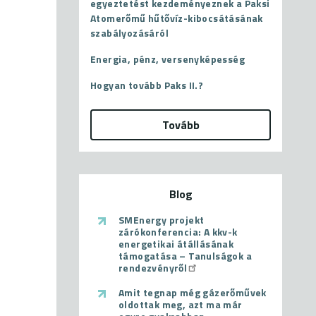
egyeztetést kezdeményeznek a Paksi
Atomerőmű hűtővíz-kibocsátásának
szabályozásáról
Energia, pénz, versenyképesség
Hogyan tovább Paks II.?
Tovább
Blog
SMEnergy projekt
zárókonferencia: A kkv-k
energetikai átállásának
támogatása – Tanulságok a
rendezvényről
Amit tegnap még gázerőművek
oldottak meg, azt ma már