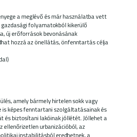
ényege a meglévő és már használatba vett
a gazdasági folyamatokból kikerülő
sa, új erőforrások bevonásának
hat hozzá az önellátás, önfenntartás célja
dal)
pülés, amely bármely hirtelen sokk vagy
e is képes fenntartani szolgáltatásainak és
és biztosítani lakóinak jóllétét. Jóllehet a
 ellenőrizetlen urbanizációból, az
litikai instabilitásból eredhetnek, a