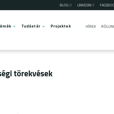
BLOG
LINKEDIN
FACEBO
Third
menu
Témák
Tudástár
Projektek
HÍREK
RÓLUN
Second
menu
égi törekvések