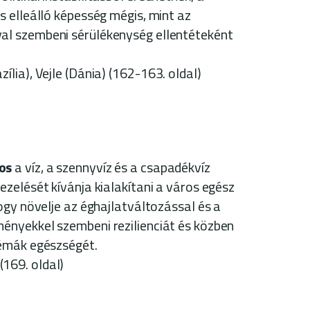
as elleálló képesség mégis, mint az
al szembeni sérülékenység ellentéteként
ília), Vejle (Dánia)
(162-163. oldal)
os
a víz, a szennyvíz és a csapadékvíz
kezelését kívánja kialakítani a város egész
hogy növelje az éghajlatváltozással és a
ményekkel szembeni rezilienciát és közben
témák egészségét.
169. oldal)