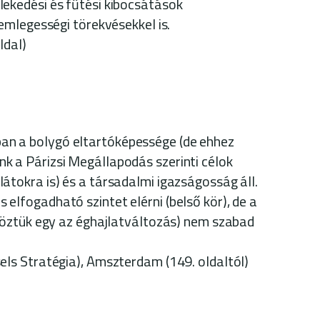
ekedési és fűtési kibocsátások
semlegességi törekvésekkel is.
ldal)
an a bolygó eltartóképessége (de ehhez
 a Párizsi Megállapodás szerinti célok
átokra is) és a társadalmi igazságosság áll.
elfogadható szintet elérni (belső kör), de a
(köztük egy az éghajlatváltozás) nem szabad
els Stratégia), Amszterdam (149. oldaltól)