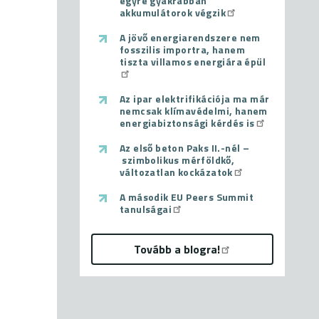
egyre gyakrabban
akkumulátorok végzik
A jövő energiarendszere nem
fosszilis importra, hanem
tiszta villamos energiára épül
Az ipar elektrifikációja ma már
nemcsak klímavédelmi, hanem
energiabiztonsági kérdés is
Az első beton Paks II.-nél –
szimbolikus mérföldkő,
változatlan kockázatok
A második EU Peers Summit
tanulságai
Tovább a blogra!