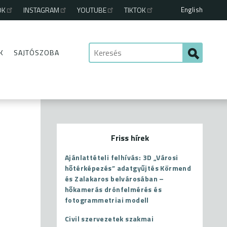
English
OK
INSTAGRAM
YOUTUBE
TIKTOK
K
SAJTÓSZOBA
Friss hírek
Ajánlattételi felhívás: 3D „Városi
hőtérképezés” adatgyűjtés Körmend
és Zalakaros belvárosában –
hőkamerás drónfelmérés és
fotogrammetriai modell
Civil szervezetek szakmai