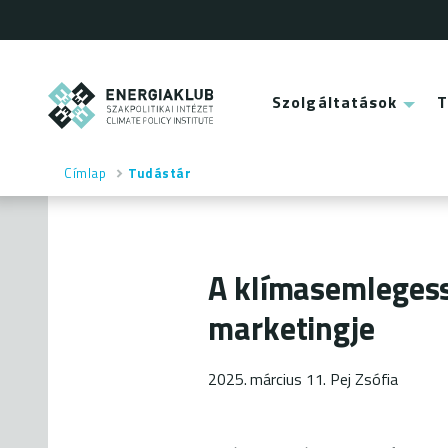
Ugrás
a
tartalomra
ENERGIAKLUB
Szolgáltatások
Main
menu
Címlap
Tudástár
Morzsa
A klímasemlegess
marketingje
2025. március 11.
Pej Zsófia