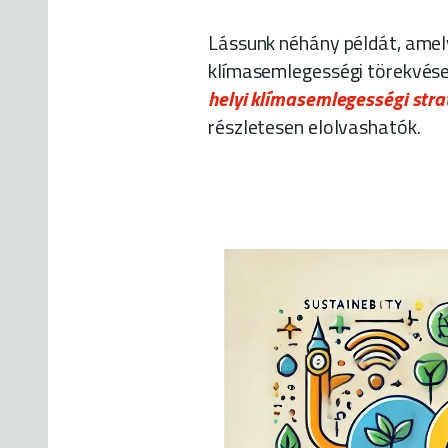
Lássunk néhány példát, amely
klímasemlegességi törekvése
helyi klímasemlegességi stra
részletesen elolvashatók.