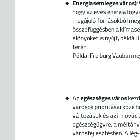
Energiasemleges város
(r
hogy az éves energiafogya
megújuló forrásokból meg
összefüggésben a klímase
előnyöket is nyújt, példáu
terén.
Példa: Freiburg Vauban n
Az
egészséges város
kezd
városok prioritásai közé h
változások és az innováci
egészségügyre, a méltány
városfejlesztésben. A lég