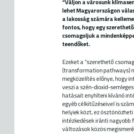
“Váljon a városunk klímase
lehet Magyarországon válas
a lakosság számára kellemet
fontos, hogy egy szerethető
csomagoljuk a mindenképpe
teendőket.
Ezeket a “szerethető csomag
(transformation pathways) ne
megközelítés előnye, hogy in
veszi a szén-dioxid-semlege
hatásait enyhíteni kívánó in
egyéb célkitűzéseivel is szá
helyiek közt, ez ösztönözhet
intézkedések iránti nagyobb 
változások közös megismeré