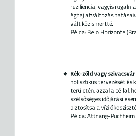
reziliencia, vagyis rugalm
éghajlatváltozás hatásaiv
vált közismertté.
Példa: Belo Horizonte (Braz
Kék-zöld vagy szivacsvár
holisztikus tervezését és 
területén, azzal a céllal, 
szélsőséges időjárási ese
biztosítsa a vízi ökoszisz
Példa: Attnang-Puchheim (