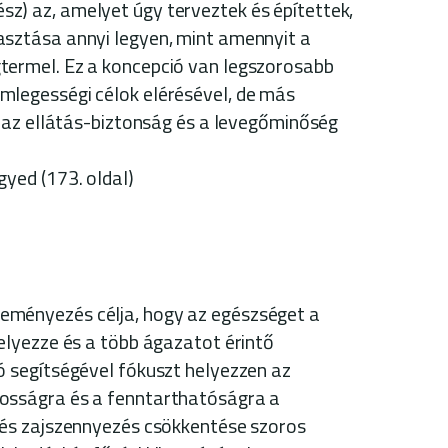
ész) az, amelyet úgy terveztek és építettek,
sztása annyi legyen, mint amennyit a
termel. Ez a koncepció van legszorosabb
mlegességi célok elérésével, de más
l az ellátás-biztonság és a levegőminőség
egyed
(173. oldal)
eményezés célja, hogy az egészséget a
elyezze és a több ágazatot érintő
ó segítségével fókuszt helyezzen az
osságra és a fenntarthatóságra a
-és zajszennyezés csökkentése szoros