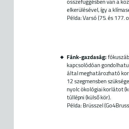
összefüggésben van a közl
elkerülésével, így a klíma
Példa: Varsó
(75. és 177. o
Fánk-gazdaság:
fókuszáb
kapcsolódóan gondolhatunk
által meghatározható korl
12 szegmensben szükséges 
nyolc ökológiai korlátot 
túllépni (külső kör).
Példa: Brüsszel (Go4Bruss