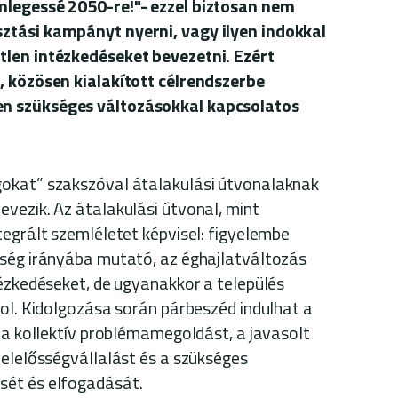
mlegessé 2050-re!"- ezzel biztosan nem
ztási kampányt nyerni, vagy ilyen indokkal
len intézkedéseket bevezetni. Ezért
, közösen kialakított célrendszerbe
n szükséges változásokkal kapcsolatos
okat” szakszóval átalakulási útvonalaknak
vezik. Az átalakulási útvonal, mint
tegrált szemléletet képvisel: figyelembe
sség irányába mutató, az éghajlatváltozás
tézkedéseket, de ugyanakkor a település
mol. Kidolgozása során párbeszéd indulhat a
i a kollektív problémamegoldást, a javasolt
felelősségvállalást és a szükséges
sét és elfogadását.