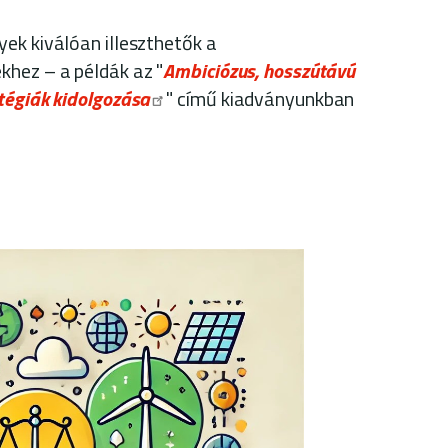
ek kiválóan illeszthetők a
khez – a példák az "
Ambiciózus, hosszútávú
tégiák kidolgozása
" című kiadványunkban