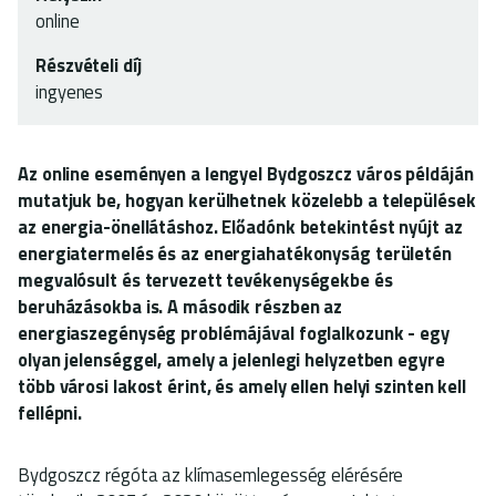
online
Részvételi díj
ingyenes
Az online eseményen a lengyel Bydgoszcz város példáján
mutatjuk be, hogyan kerülhetnek közelebb a települések
az energia-önellátáshoz. Előadónk betekintést nyújt az
energiatermelés és az energiahatékonyság területén
megvalósult és tervezett tevékenységekbe és
beruházásokba is. A második részben az
energiaszegénység problémájával foglalkozunk - egy
olyan jelenséggel, amely a jelenlegi helyzetben egyre
több városi lakost érint, és amely ellen helyi szinten kell
fellépni.
Bydgoszcz régóta az klímasemlegesség elérésére