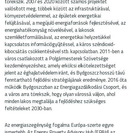
törekszik. 2007 és 2020 között számos projektet
valósított meg, többek között az infrastruktúrával,
környezetvédelemmel, az épületek energetikai
felújításával, a megújuló energiaforrások fejlesztésével, az
energiahatékonyság növelésével, a lakosok
szemléletformálásával, az energetikai helyzetükkel
kapcsolatos információgyűjtéssel, a káros széndioxid-
kibocsátás csökkentésével stb. kapcsolatban. 2011-ben a
város csatlakozott a Polgármesterek Szövetsége
kezdeményezéshez, amely erkölcsi elkötelezettséget
jelent az éghajlatvédelem iránt, és Bydgoszcz hosszú távú
fenntartható fejlődési stratégiájának eredménye. 2016 óta
működik Bydgoszczban az Energiagazdálkodási Csoport, és
a város arra törekszik, hogy olyan várossá váljon, ahol
minden lakos megtalálja a fejlődéshez szükséges
feltételeket 2030-ban.
Az energiaszegénység fogalma Európa-szerte egyre
ismertebb. Az Energy Poverty Advisory Hub (EPAH) az