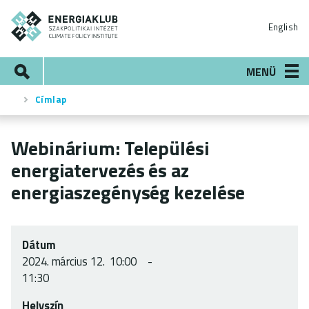
Ugrás
ENERGIAKLUB
a
English
tartalomra
Keresés
MENÜ
Címlap
Morzsa
Webinárium: Települési
energiatervezés és az
energiaszegénység kezelése
Dátum
2024.
március 12.
10:00
11:30
Helyszín