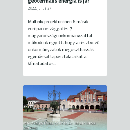
geotermális energia is jár
2022. július 27.
Multiply projektünkben 6 másik
európai országgal és 7
magyarországi önkormányzattal
működünk együtt, hogy a résztvevő
önkormányzatok megoszthassák
egymással tapasztalataikat a
klímatudatos...
FOTÓ: THALER TAMAS, CC BY-SA 4.0, VIA WIKIMEDIA
COMMONS