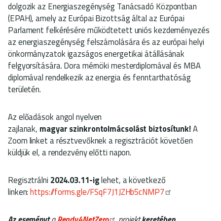
dolgozik az Energiaszegénység Tanácsadó Központban
(EPAH), amely az Európai Bizottság által az Európai
Parlament felkérésére működtetett uniós kezdeményezés
az energiaszegénység felszámolására és az európai helyi
önkormányzatok igazságos energetikai átállásának
felgyorsítására. Dora mérnöki mesterdiplomával és MBA
diplomával rendelkezik az energia és fenntarthatóság
területén.
Az előadások angol nyelven
zajlanak,
magyar
szinkrontolmácsolást biztosítunk!
A
Zoom linket a résztvevőknek a regisztrációt követően
küldjük el, a rendezvény előtti napon.
Regisztrálni
2024.03.11-ig
lehet, a következő
linken:
https://forms.gle/FSqF7J1JZHb5cNMP7
Az eseményt
a
Ready4NetZero
projekt
keretében