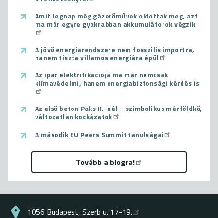
Amit tegnap még gázerőművek oldottak meg, azt
ma már egyre gyakrabban akkumulátorok végzik
A jövő energiarendszere nem fosszilis importra,
hanem tiszta villamos energiára épül
Az ipar elektrifikációja ma már nemcsak
klímavédelmi, hanem energiabiztonsági kérdés is
Az első beton Paks II.-nél – szimbolikus mérföldkő,
változatlan kockázatok
A második EU Peers Summit tanulságai
Tovább a blogra!
1056 Budapest, Szerb u. 17-19.