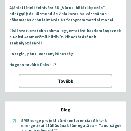
Ajánlattételi felhívás: 3D „Városi hőtérképezés”
adatgyűjtés Körmend és Zalakaros belvárosában –
hőkamerás drónfelmérés és fotogrammetriai modell
Civil szervezetek szakmai egyeztetést kezdeményeznek
a Paksi Atomerőmű hűtővíz-kibocsátásának
szabályozásáról
Energia, pénz, versenyképesség
Hogyan tovább Paks II.?
Tovább
Blog
SMEnergy projekt zárókonferencia: A kkv-k
energetikai átállásának támogatása – Tanulságok
a rendezvényről