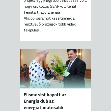
projekt egyik legfőbb célkitűzése volt,
hogy ún. közös SEAP-ot, tehát
Fenntartható Energia
Akcióprogramot készítsenek a
résztvevő országok több vidéki
település...
Elismerést kapott az
Energiaklub az
energiatudatosabb