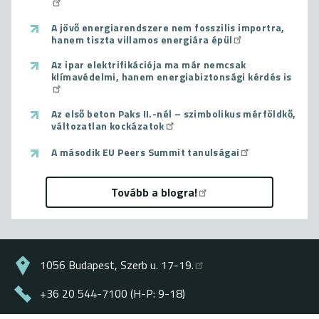
A jövő energiarendszere nem fosszilis importra,
hanem tiszta villamos energiára épül
Az ipar elektrifikációja ma már nemcsak
klímavédelmi, hanem energiabiztonsági kérdés is
Az első beton Paks II.-nél – szimbolikus mérföldkő,
változatlan kockázatok
A második EU Peers Summit tanulságai
Tovább a blogra!
1056 Budapest, Szerb u. 17-19.
+36 20 544-7100 (H-P: 9-18)