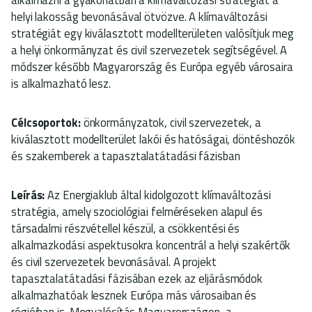
helyi lakosság bevonásával ötvözve. A klímaváltozási
stratégiát egy kiválasztott modellterületen valósítjuk meg
a helyi önkormányzat és civil szervezetek segítségével. A
módszer később Magyarország és Európa egyéb városaira
is alkalmazható lesz.
Célcsoportok:
önkormányzatok, civil szervezetek, a
kiválasztott modellterület lakói és hatóságai, döntéshozók
és szakemberek a tapasztalatátadási fázisban
Leírás:
Az Energiaklub által kidolgozott klímaváltozási
stratégia, amely szociológiai felméréseken alapul és
társadalmi részvétellel készül, a csökkentési és
alkalmazkodási aspektusokra koncentrál a helyi szakértők
és civil szervezetek bevonásával. A projekt
tapasztalatátadási fázisában ezek az eljárásmódok
alkalmazhatóak lesznek Európa más városaiban és
régióiban is. Megvalósítás Magyarországon, a