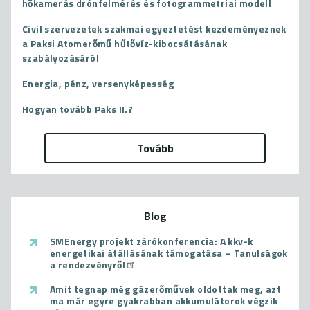
hőkamerás drónfelmérés és fotogrammetriai modell
Civil szervezetek szakmai egyeztetést kezdeményeznek
a Paksi Atomerőmű hűtővíz-kibocsátásának
szabályozásáról
Energia, pénz, versenyképesség
Hogyan tovább Paks II.?
Tovább
Blog
SMEnergy projekt zárókonferencia: A kkv-k
energetikai átállásának támogatása – Tanulságok
a rendezvényről
Amit tegnap még gázerőművek oldottak meg, azt
ma már egyre gyakrabban akkumulátorok végzik