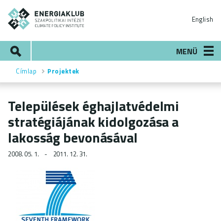
Ugrás
ENERGIAKLUB
a
English
tartalomra
Keresés
MENÜ
Címlap
Projektek
Morzsa
Települések éghajlatvédelmi
stratégiájának kidolgozása a
lakosság bevonásával
2008. 05. 1.
2011. 12. 31.