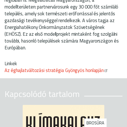
modellterületen: partnervárosunk egy 30 000 főt számláló
település, amely sok természeti erőforrással és jelentős
gazdasági tevékenységgel rendelkezik. A város tagja az
Energiahatékony Önkormányzatok Szövetségének
(EHÖSZ). Ez az első modellprojekt mintaként fog szolgálni
további, hasonló települések számára Magyarországon és
Európában.
Linkek
Az éghajlatváltozási stratégia Gyöngyös honlapján
Kapcsolódó tartalom
BROSÚRA