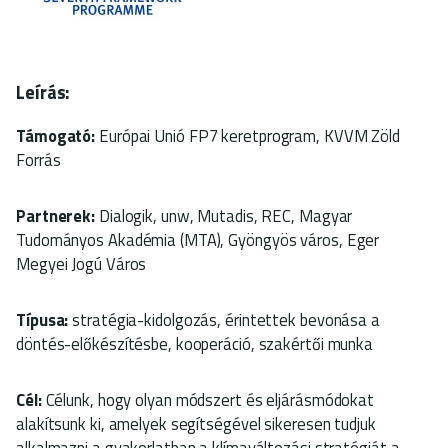
Leírás:
Támogató:
Európai Unió FP7 keretprogram, KVVM Zöld
Forrás
Partnerek:
Dialogik, unw, Mutadis, REC, Magyar
Tudományos Akadémia (MTA), Gyöngyös város, Eger
Megyei Jogú Város
Típusa:
stratégia-kidolgozás, érintettek bevonása a
döntés-előkészítésbe, kooperáció, szakértői munka
Cél:
Célunk, hogy olyan módszert és eljárásmódokat
alakítsunk ki, amelyek segítségével sikeresen tudjuk
alkalmazni a gyakorlatban a klímaváltozási stratégiát a