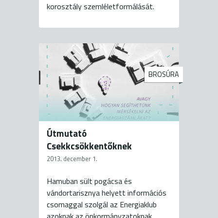
korosztály szemléletformálását.
BROSÚRA
Útmutató
Csekkcsökkentőknek
2013. december 1.
Hamuban sült pogácsa és
vándortarisznya helyett információs
csomaggal szolgál az Energiaklub
azoknak az önkormányzatoknak,