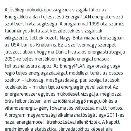
A jövőkép működőképességének vizsgálatához az
Energiaklub a dán fejlesztésű EnergyPLAN energiatervező
szoftvert hívta segítségül. A programmal 1999 óta számos
tudományos kutatást készítettek és vizsgáltak
világszerte, többek között Nagy-Britanniában, Írországban,
az USA-ban és Kínában is. Ez a szoftver nagy szerepet
játszott abban, hogy ma Dánia hivatalos energiastratégiája
2050-re teljes mértékben megújuló energiaforrások
felhasználására alapoz. Az EnergyPLAN egy ország vagy
régió teljes energiagazdaságát modellezi, tehát az összes
szektor – lakosság, mezőgazdaság, ipar, szolgáltatások,
közlekedés – minden típusú energiaigényével számol. Az
energiarendszer egyéves működését vizsgálja, méghozzá
órás felbontásban, ami az időjárásfüggő megújulók és a
villamosenergia-igény folyamatos változása miatt fontos.
A program magyarországi alkalmazhatóságát egy 2011-es
hazai energiamodell létrehozásával ellenőrizték. A kapott
eredmények a statisztikai tényadatokhoz képest alig