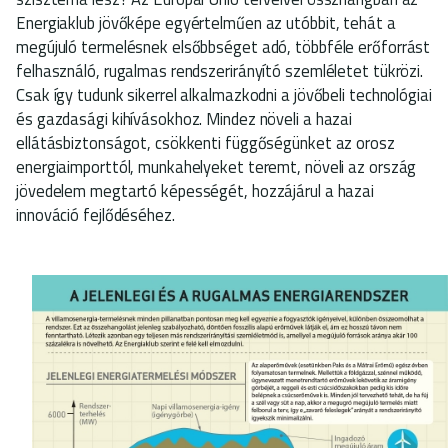
Energiaklub jövőképe egyértelműen az utóbbit, tehát a
megújuló termelésnek elsőbbséget adó, többféle erőforrást
felhasználó, rugalmas rendszerirányító szemléletet tükrözi.
Csak így tudunk sikerrel alkalmazkodni a jövőbeli technológiai
és gazdasági kihívásokhoz. Mindez növeli a hazai
ellátásbiztonságot, csökkenti függőségünket az orosz
energiaimporttól, munkahelyeket teremt, növeli az ország
jövedelem megtartó képességét, hozzájárul a hazai
innováció fejlődéséhez.