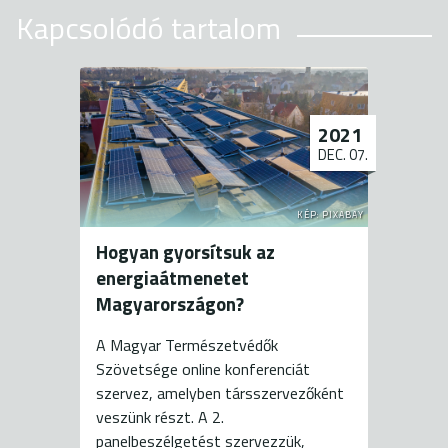
Kapcsolódó tartalom
2021
DEC. 07.
KÉP: PIXABAY
Hogyan gyorsítsuk az
energiaátmenetet
Magyarországon?
A Magyar Természetvédők
Szövetsége online konferenciát
szervez, amelyben társszervezőként
veszünk részt. A 2.
panelbeszélgetést szervezzük,