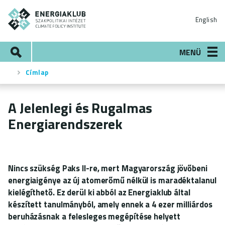
Ugrás
ENERGIAKLUB
a
English
tartalomra
Keresés
MENÜ
Címlap
Morzsa
A Jelenlegi és Rugalmas
Energiarendszerek
Nincs szükség Paks II-re, mert Magyarország jövőbeni
energiaigénye az új atomerőmű nélkül is maradéktalanul
kielégíthető. Ez derül ki abból az Energiaklub által
készített tanulmányból, amely ennek a 4 ezer milliárdos
beruházásnak a felesleges megépítése helyett