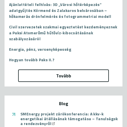
Ajánlattételi felhívás: 3D „Városi hőtérképezés”
adatgyűjtés Körmend és Zalakaros belvárosában –
hőkamerás drónfelmérés és fotogrammetriai modell
Civil szervezetek szakmai egyeztetést kezdeményeznek
a Paksi Atomerőmű hűtővíz-kibocsátásának
szabályozásáról
Energia, pénz, versenyképesség
Hogyan tovább Paks II.?
Tovább
Blog
SMEnergy projekt zárókonferencia: A kkv-k
energetikai átállásának támogatása – Tanulságok
a rendezvényről