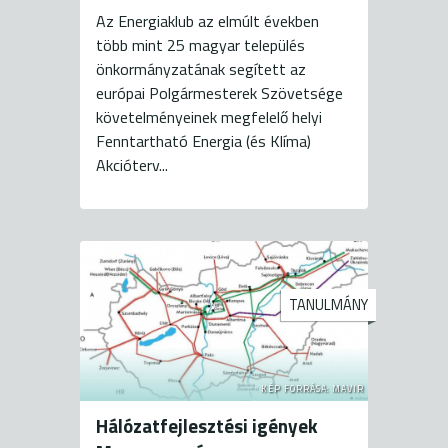
Az Energiaklub az elmúlt években
több mint 25 magyar település
önkormányzatának segített az
európai Polgármesterek Szövetsége
követelményeinek megfelelő helyi
Fenntartható Energia (és Klíma)
Akcióterv...
TANULMÁNY
KÉP FORRÁSA: MAVIR
Hálózatfejlesztési igények