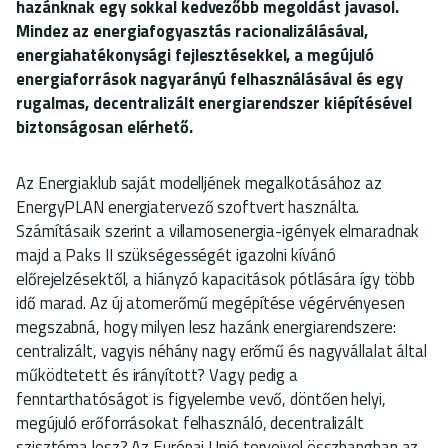
hazánknak egy sokkal kedvezőbb megoldást javasol.
Mindez az energiafogyasztás racionalizálásával,
energiahatékonysági fejlesztésekkel, a megújuló
energiaforrások nagyarányú felhasználásával és egy
rugalmas, decentralizált energiarendszer kiépítésével
biztonságosan elérhető.
Az Energiaklub saját modelljének megalkotásához az
EnergyPLAN energiatervező szoftvert használta.
Számításaik szerint a villamosenergia-igények elmaradnak
majd a Paks II szükségességét igazolni kívánó
előrejelzésektől, a hiányzó kapacitások pótlására így több
idő marad. Az új atomerőmű megépítése végérvényesen
megszabná, hogy milyen lesz hazánk energiarendszere:
centralizált, vagyis néhány nagy erőmű és nagyvállalat által
működtetett és irányított? Vagy pedig a
fenntarthatóságot is figyelembe vevő, döntően helyi,
megújuló erőforrásokat felhasználó, decentralizált
szisztéma lesz? Az Európai Unió terveivel összhangban az