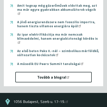
Amit tegnap még gázerőművek oldottak meg, azt
ma már egyre gyakrabban akkumulátorok végzik
A jövő energiarendszere nem fosszilis importra,
hanem tiszta villamos energiára épül
Az ipar elektrifikációja ma már nemcsak
klímavédelmi, hanem energiabiztonsági kérdés is
Az első beton Paks II.-nél – szimbolikus mérföldkő,
változatlan kockázatok
A második EU Peers Summit tanulságai
Tovább a blogra!
1056 Budapest, Szerb u. 17-19.