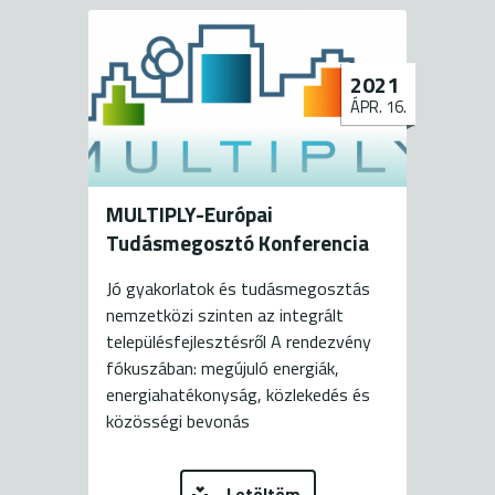
2021
ÁPR. 16.
MULTIPLY-Európai
Tudásmegosztó Konferencia
Jó gyakorlatok és tudásmegosztás
nemzetközi szinten az integrált
településfejlesztésről A rendezvény
fókuszában: megújuló energiák,
energiahatékonyság, közlekedés és
közösségi bevonás
Letöltöm