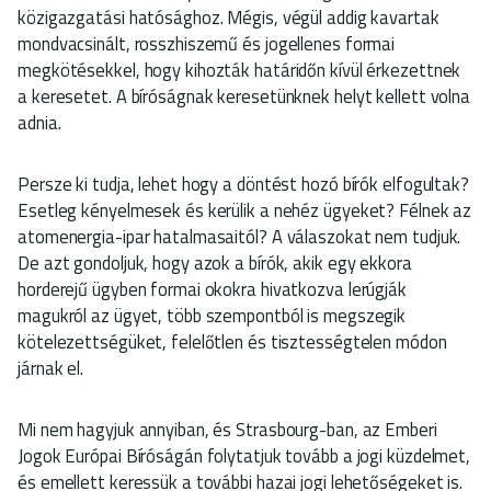
közigazgatási hatósághoz. Mégis, végül addig kavartak
mondvacsinált, rosszhiszemű és jogellenes formai
megkötésekkel, hogy kihozták határidőn kívül érkezettnek
a keresetet. A bíróságnak keresetünknek helyt kellett volna
adnia.
Persze ki tudja, lehet hogy a döntést hozó bírók elfogultak?
Esetleg kényelmesek és kerülik a nehéz ügyeket? Félnek az
atomenergia-ipar hatalmasaitól? A válaszokat nem tudjuk.
De azt gondoljuk, hogy azok a bírók, akik egy ekkora
horderejű ügyben formai okokra hivatkozva lerúgják
magukról az ügyet, több szempontból is megszegik
kötelezettségüket, felelőtlen és tisztességtelen módon
járnak el.
Mi nem hagyjuk annyiban, és Strasbourg-ban, az Emberi
Jogok Európai Bíróságán folytatjuk tovább a jogi küzdelmet,
és emellett keressük a további hazai jogi lehetőségeket is.