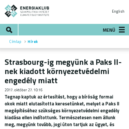
Ugrás
ENERGIAKLUB
a
English
tartalomra
Keresés
MENÜ
Címlap
Hírek
Morzsa
Strasbourg-ig megyünk a Paks II-
nek kiadott környezetvédelmi
engedély miatt
2017. október 27. 10:16
Tegnap kaptuk az értesítést, hogy a bíróság formai
okok miatt elutasította keresetünket, melyet a Paks II
megépítéséhez szükséges környezetvédelmi engedély
kiadása ellen indítottunk. Természetesen nem állunk
meg, megyünk tovább, jogi úton tartjuk az ügyet, és