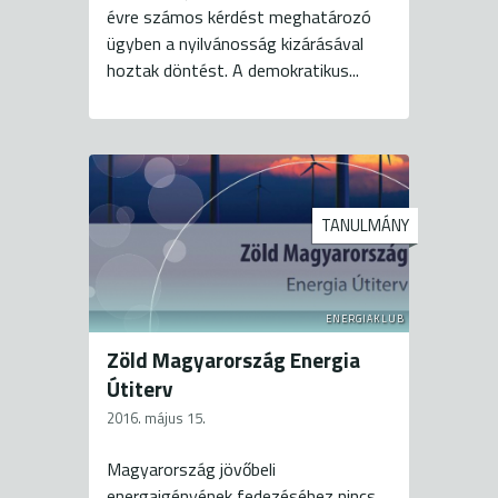
évre számos kérdést meghatározó
ügyben a nyilvánosság kizárásával
hoztak döntést. A demokratikus...
TANULMÁNY
ENERGIAKLUB
Zöld Magyarország Energia
Útiterv
2016. május 15.
Magyarország jövőbeli
energaigényének fedezéséhez nincs