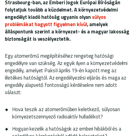
Strasbourg-ban, az Emberi Jogok Európai Bíróságán
folytatjuk tovább a küzdelmet. A környezetvédelmi
engedélyt kiadó hatóság ugyanis olyan
súlyos
problémákat hagyott figyelmen kívül
, amelyek
álláspontunk szerint a környezet- és a magyar lakosság
biztonságát is veszélyeztetik.
Egy atomerőmű megépítéséhez rengeteg hatósági
engedélyre van szükség. Az egyik ilyen a környezetvédelmi
engedély, amelyet PaksII április 19-én kapott meg az
illetékes hatóságtól. Az engedélyezési eljárás és maga az
engedély alapvető fontosságú kérdésekre nem adott
választ:
Hova teszik az atomerőműben keletkező, súlyosan
környezetszennyező radioaktív hulladékot?
Hogyan kezelik a hatóságok az emberi hibákból és a
szándékos károkozásból adódó baleseteket?