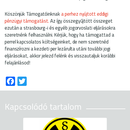
Köszönjük Támogatóinknak
a perhez nyújtott eddigi
pénzügyi támogatást.
Az így összegyűjtött összeget
ezután a strasbourg-i és egyéb jogorvoslati eljárásokra
szeretnénk felhasználni. Kérjük, hogy ha támogattad a
perrel kapcsolatos költségeinket, de nem szeretnéd
finanszírozni a kezdeti per lezárulta utáni további jogi
eljárásokat, akkor jelezd felénk és visszautaljuk korábbi
felajánlásod!
Fa
T
ce
wi
b
tt
Kapcsolódó tartalom
o
er
ok