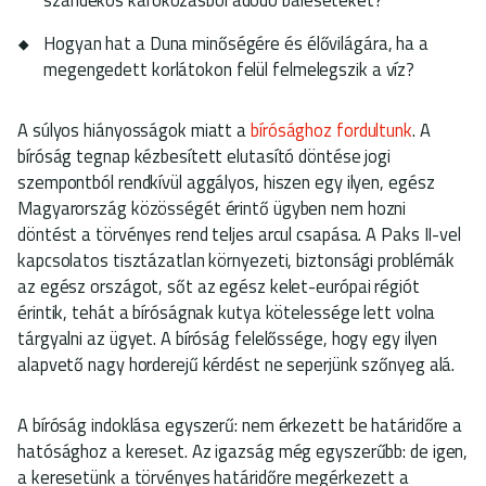
Hogyan hat a Duna minőségére és élővilágára, ha a
megengedett korlátokon felül felmelegszik a víz?
A súlyos hiányosságok miatt a
bírósághoz fordultunk
. A
bíróság tegnap kézbesített elutasító döntése jogi
szempontból rendkívül aggályos, hiszen egy ilyen, egész
Magyarország közösségét érintő ügyben nem hozni
döntést a törvényes rend teljes arcul csapása. A Paks II-vel
kapcsolatos tisztázatlan környezeti, biztonsági problémák
az egész országot, sőt az egész kelet-európai régiót
érintik, tehát a bíróságnak kutya kötelessége lett volna
tárgyalni az ügyet. A bíróság felelőssége, hogy egy ilyen
alapvető nagy horderejű kérdést ne seperjünk szőnyeg alá.
A bíróság indoklása egyszerű: nem érkezett be határidőre a
hatósághoz a kereset. Az igazság még egyszerűbb: de igen,
a keresetünk a törvényes határidőre megérkezett a