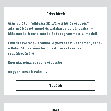
Friss hírek
Ajánlattételi felhívás: 3D „Városi hőtérképezés”
adatgyűjtés Körmend és Zalakaros belvárosában –
hőkamerás drónfelmérés és fotogrammetriai modell
Civil szervezetek szakmai egyeztetést kezdeményeznek
a Paksi Atomerőmű hűtővíz-kibocsátásának
szabályozásáról
Energia, pénz, versenyképesség
Hogyan tovább Paks II.?
Tovább
Blog