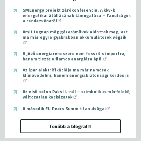
SMEnergy projekt zárókonferencia: A kkv-k
energetikai átállásának támogatása – Tanulságok
a rendezvényről
Amit tegnap még gázerőművek oldottak meg, azt
ma már egyre gyakrabban akkumulátorok végzik
A jövő energiarendszere nem fosszilis importra,
hanem tiszta villamos energiára épül
Az ipar elektrifikációja ma már nemcsak
klímavédelmi, hanem energiabiztonsági kérdés is
Az első beton Paks II.-nél – szimbolikus mérföldkő,
változatlan kockázatok
A második EU Peers Summit tanulságai
Tovább a blogra!