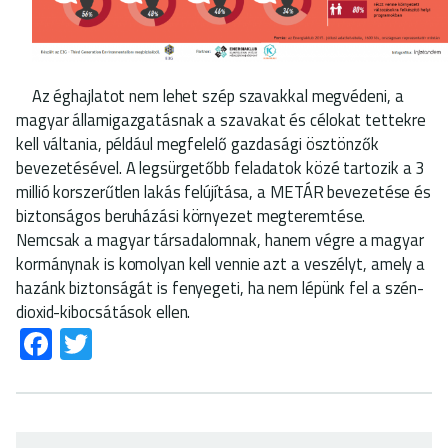
Az éghajlatot nem lehet szép szavakkal megvédeni, a
magyar államigazgatásnak a szavakat és célokat tettekre
kell váltania, például megfelelő gazdasági ösztönzők
bevezetésével. A legsürgetőbb feladatok közé tartozik a 3
millió korszerűtlen lakás felújítása, a METÁR bevezetése és
biztonságos beruházási környezet megteremtése.
Nemcsak a magyar társadalomnak, hanem végre a magyar
kormánynak is komolyan kell vennie azt a veszélyt, amely a
hazánk biztonságát is fenyegeti, ha nem lépünk fel a szén-
dioxid-kibocsátások ellen.
Fa
T
ce
wi
b
tt
o
er