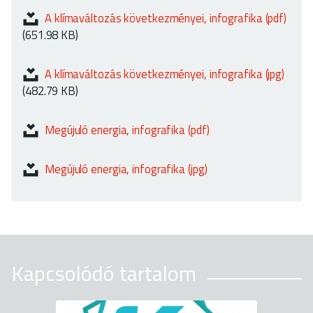
ok
A klímaváltozás következményei, infografika (pdf)
(651.98 KB)
A klímaváltozás következményei, infografika (jpg)
(482.79 KB)
Megújuló energia, infografika (pdf)
Megújuló energia, infografika (jpg)
Kapcsolódó tartalom