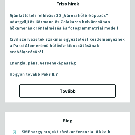
Friss hírek
Ajánlattételi felhívás: 3D „Városi hőtérképezés”
adatgyűjtés Körmend és Zalakaros belvárosában –
hőkamerás drónfelmérés és fotogrammetriai modell
Civil szervezetek szakmai egyeztetést kezdeményeznek
a Paksi Atomerőmű hűtővíz-kibocsátásának
szabályozásáról
Energia, pénz, versenyképesség
Hogyan tovább Paks II.?
Tovább
Blog
SMEnergy projekt zárókonferencia: A kkv-k