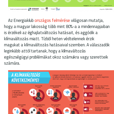
Az Energiaklub
országos felmérése
világosan mutatja,
hogy a magyar lakosság több mint 80%-a a mindennapjaiban
is érzékeli az éghajlatváltozás hatásait, és aggódik a
klímaváltozás miatt. Tízből heten védtelennek érzik
magukat a klímaváltozás hatásaival szemben. A válaszadók
leginkább attól tartanak, hogy a klímaváltozás
egészségügyi problémákat okoz számukra vagy szeretteik
számára.