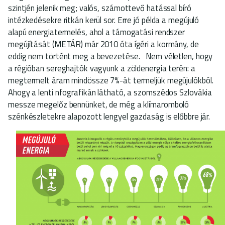
szintjén jelenik meg; valós, számottevő hatással bíró
intézkedésekre ritkán kerül sor. Erre jó példa a megújuló
alapú energiatermelés, ahol a támogatási rendszer
megújítását (METÁR) már 2010 óta ígéri a kormány, de
eddig nem történt meg a bevezetése. Nem véletlen, hogy
a régióban sereghajtók vagyunk a zöldenergia terén: a
megtermelt áram mindössze 7%-át termeljük megújulókból.
Ahogy a lenti nfografikán látható, a szomszédos Szlovákia
messze megelőz bennünket, de még a klímaromboló
szénkészletekre alapozott lengyel gazdaság is előbbre jár.