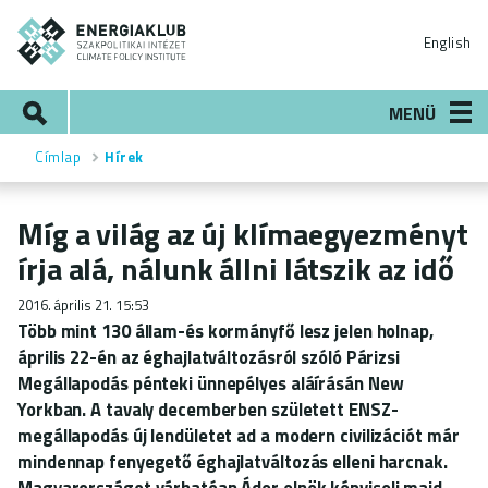
Ugrás
ENERGIAKLUB
a
English
tartalomra
Keresés
MENÜ
Címlap
Hírek
Morzsa
Míg a világ az új klímaegyezményt
írja alá, nálunk állni látszik az idő
2016. április 21. 15:53
Több mint 130 állam-és kormányfő lesz jelen holnap,
április 22-én az éghajlatváltozásról szóló Párizsi
Megállapodás pénteki ünnepélyes aláírásán New
Yorkban. A tavaly decemberben született ENSZ-
megállapodás új lendületet ad a modern civilizációt már
mindennap fenyegető éghajlatváltozás elleni harcnak.
Magyarországot várhatóan Áder elnök képviseli majd,