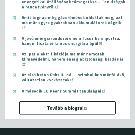
energetikai átállásának támogatása – Tanulságok
a rendezvényről
Amit tegnap még gázerőművek oldottak meg, azt
ma már egyre gyakrabban akkumulátorok végzik
A jövő energiarendszere nem fosszilis importra,
hanem tiszta villamos energiára épül
Az ipar elektrifikációja ma már nemcsak
klímavédelmi, hanem energiabiztonsági kérdés is
Az első beton Paks II.-nél – szimbolikus mérföldkő,
változatlan kockázatok
A második EU Peers Summit tanulságai
Tovább a blogra!