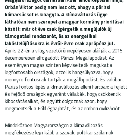
Orbán Viktor pedig nem lesz ott, ahogy a párizsi
klímacsúcsot is kihagyta. A klímaváltozás ügye
láthatóan nem szerepel a magyar kormány prioritásai
között: már öt éve csak ígérgetik a megújulók új
támogatási rendszerét, és az energetikai
lakásfelújításokra is évről-évre csak aprópénz jut.
Április 22-én a világ vezetői ünnepélyesen aláírják a 2015
decemberében elfogadott Párizsi Megállapodást. Az
eseményen magas szinten képviseltetik magukat a
legfontosabb országok, ezzel is hangsúlyozva, hogy
mennyire fontosnak tartják a megállapodást. És valóban,
Párizs fontos lépés a klímaváltozás elleni harcban: a fejlett
és fejlődő országok egyaránt vállalták, hogy csökkentik
kibocsátásaikat, és együtt dolgoznak azon, hogy
megmentsék a Föld éghajlatát, és az emberi civilizációt.
Mindeközben Magyarországon a klímaváltozás
megfékezése leginkább a szavak, politikai szólamok