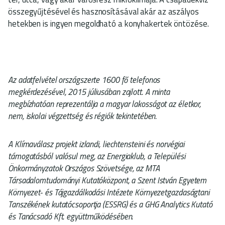
összegyűjtésével és hasznosításával akár az aszályos
hetekben is ingyen megoldható a konyhakertek öntözése.
Az adatfelvétel országszerte 1600 fő telefonos
megkérdezésével, 2015 júliusában zajlott. A minta
megbízhatóan reprezentálja a magyar lakosságot az életkor,
nem, iskolai végzettség és régiók tekintetében.
A Klímaválasz projekt izlandi, liechtensteini és norvégiai
támogatásból valósul meg, az Energiaklub, a Települési
Önkormányzatok Országos Szövetsége, az MTA
Társadalomtudományi Kutatóközpont, a Szent István Egyetem
Környezet- és Tájgazdálkodási Intézete Környezetgazdaságtani
Tanszékének kutatócsoportja (ESSRG) és a GHG Analytics Kutató
és Tanácsadó Kft. együttműködésében.