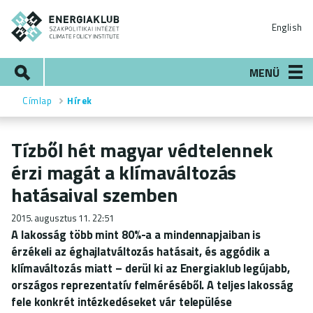
Ugrás
ENERGIAKLUB
a
English
tartalomra
Keresés
MENÜ
Címlap
Hírek
Morzsa
Tízből hét magyar védtelennek
érzi magát a klímaváltozás
hatásaival szemben
2015. augusztus 11. 22:51
A lakosság több mint 80%-a a mindennapjaiban is
érzékeli az éghajlatváltozás hatásait, és aggódik a
klímaváltozás miatt – derül ki az Energiaklub legújabb,
országos reprezentatív felméréséből. A teljes lakosság
fele konkrét intézkedéseket vár települése