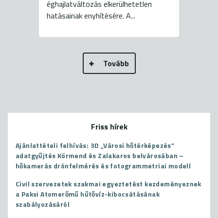
éghajlatváltozás elkerülhetetlen
hatásainak enyhítésére. A...
Tovább
Friss hírek
Ajánlattételi felhívás: 3D „Városi hőtérképezés”
adatgyűjtés Körmend és Zalakaros belvárosában –
hőkamerás drónfelmérés és fotogrammetriai modell
Civil szervezetek szakmai egyeztetést kezdeményeznek
a Paksi Atomerőmű hűtővíz-kibocsátásának
szabályozásáról