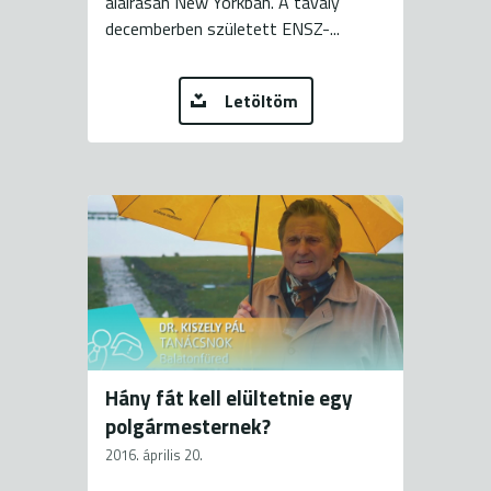
aláírásán New Yorkban. A tavaly
decemberben született ENSZ-...
Letöltöm
Hány fát kell elültetnie egy
polgármesternek?
2016. április 20.