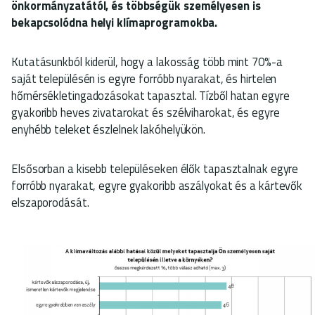
önkormányzatától, és többségük személyesen is
bekapcsolódna helyi klímaprogramokba.
Kutatásunkból kiderül, hogy a lakosság több mint 70%-a
saját településén is egyre forróbb nyarakat, és hirtelen
hőmérsékletingadozásokat tapasztal. Tízből hatan egyre
gyakoribb heves zivatarokat és szélviharokat, és egyre
enyhébb teleket észlelnek lakóhelyükön.
Elsősorban a kisebb településeken élők tapasztalnak egyre
forróbb nyarakat, egyre gyakoribb aszályokat és a kártevők
elszaporodását.