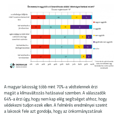
A magyar lakosság több mint 70%-a védtelennek érzi
magát a klímaváltozás hatásaival szemben. A válaszadók
64%-a érzi úgy, hogy nem kap elég segítséget ahhoz, hogy
védekezni tudjon ezek ellen. A felmérés eredményei szerint
a lakosok fele azt gondolja, hogy az önkormányzatának