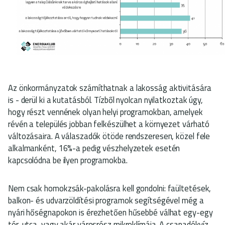
Az önkormányzatok számíthatnak a lakosság aktivitására
is - derül ki a kutatásból. Tízből nyolcan nyilatkoztak úgy,
hogy részt vennének olyan helyi programokban, amelyek
révén a település jobban felkészülhet a környezet várható
változásaira. A válaszadók ötöde rendszeresen, közel fele
alkalmanként, 16%-a pedig vészhelyzetek esetén
kapcsolódna be ilyen programokba.
Nem csak homokzsák-pakolásra kell gondolni: faültetések,
balkon- és udvarzöldítési programok segítségével még a
nyári hőségnapokon is érezhetően hűsebbé válhat egy-egy
tér, utca, vagy akár városrész mikroklímája. A csapadékvíz