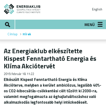
Ugrás
ENERGIAKLUB
a
English
tartalomra
Keresés
MENÜ
Címlap
Hírek
Morzsa
Az Energiaklub elkészítette
Kispest Fenntartható Energia és
Klíma Akciótervét
2019. február 18. 11:22
Elkészült Kispest Fenntartható Energia és Klíma
Akcióterve, melyben a kerület ambiciózus, legalább 40%-
os CO2-kibocsátás-csökkentési célt tűzött ki 2030-ra,
valamint megfogalmazta az éghajlatváltozáshoz való
alkalmazkodás legfontosabb helyi intézkedéseit.