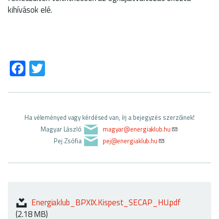
kihívások elé.
Fa
T
ce
wi
b
tt
o
er
Ha véleményed vagy kérdésed van, írj a bejegyzés szerzőinek!
ok
Magyar László
magyar@energiaklub.hu
Pej Zsófia
pej@energiaklub.hu
Energiaklub_BPXIX.Kispest_SECAP_HU.pdf
(2.18 MB)