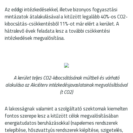
Az eddigi intézkedésekkel, illetve bizonyos fogyasztási
mintázatok átalakulásával a kitűzött legalább 40%-os CO2-
kibocsátás-csökkentésből 11%-ot már elért a kerület. A
hátralevő évek feladata lesz a további csökkentési
intézkedések megvalósítása.
A kerület teljes CO2-kibocsátásának múltbeli és várható
alakulása az Akcióterv intézkedésjavaslatainak megvalósításával
(t CO2)
A lakosságnak valamint a szolgáltató szektornak kiemelten
fontos szerepe lesz a kitűzött célok megvalósításában
energiatudatos beruházásokkal (napelemes rendszerek
telepítése, hőszivattyús rendszerek kiépítése, szigetelés,