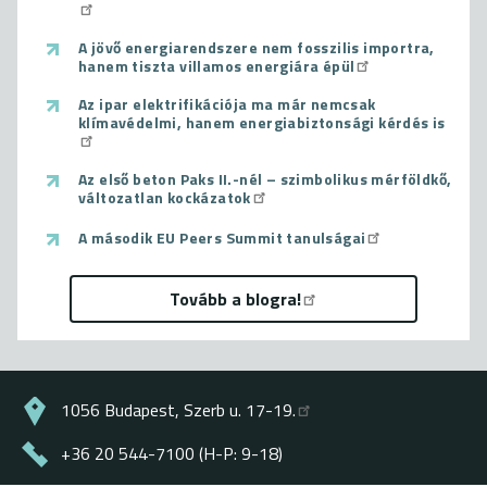
A jövő energiarendszere nem fosszilis importra,
hanem tiszta villamos energiára épül
Az ipar elektrifikációja ma már nemcsak
klímavédelmi, hanem energiabiztonsági kérdés is
Az első beton Paks II.-nél – szimbolikus mérföldkő,
változatlan kockázatok
A második EU Peers Summit tanulságai
Tovább a blogra!
1056 Budapest, Szerb u. 17-19.
+36 20 544-7100 (H-P: 9-18)