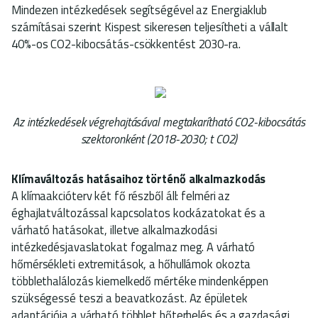
Mindezen intézkedések segítségével az Energiaklub
számításai szerint Kispest sikeresen teljesítheti a vállalt
40%-os CO2-kibocsátás-csökkentést 2030-ra.
Az intézkedések végrehajtásával megtakarítható CO2-kibocsátás
szektoronként (2018-2030; t CO2)
Klímaváltozás hatásaihoz történő alkalmazkodás
A klímaakcióterv két fő részből áll: felméri az
éghajlatváltozással kapcsolatos kockázatokat és a
várható hatásokat, illetve alkalmazkodási
intézkedésjavaslatokat fogalmaz meg. A várható
hőmérsékleti extremitások, a hőhullámok okozta
többlethalálozás kiemelkedő mértéke mindenképpen
szükségessé teszi a beavatkozást. Az épületek
adaptációja a várható többlet hőterhelés és a gazdasági