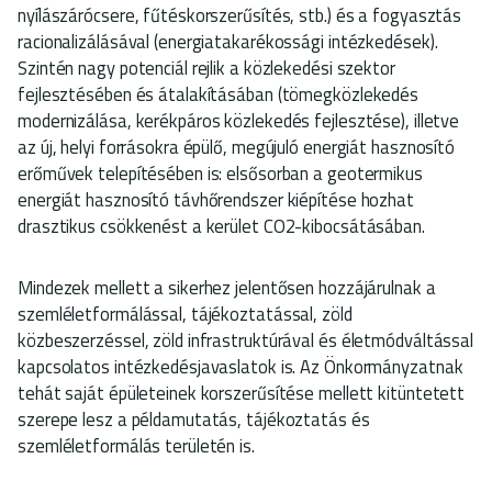
nyílászárócsere, fűtéskorszerűsítés, stb.) és a fogyasztás
racionalizálásával (energiatakarékossági intézkedések).
Szintén nagy potenciál rejlik a közlekedési szektor
fejlesztésében és átalakításában (tömegközlekedés
modernizálása, kerékpáros közlekedés fejlesztése), illetve
az új, helyi forrásokra épülő, megújuló energiát hasznosító
erőművek telepítésében is: elsősorban a geotermikus
energiát hasznosító távhőrendszer kiépítése hozhat
drasztikus csökkenést a kerület CO2-kibocsátásában.
Mindezek mellett a sikerhez jelentősen hozzájárulnak a
szemléletformálással, tájékoztatással, zöld
közbeszerzéssel, zöld infrastruktúrával és életmódváltással
kapcsolatos intézkedésjavaslatok is. Az Önkormányzatnak
tehát saját épületeinek korszerűsítése mellett kitüntetett
szerepe lesz a példamutatás, tájékoztatás és
szemléletformálás területén is.