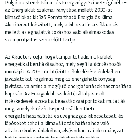
Polgármesterek Klíma- és Energiaügyi Szövetségénél, és
az Energiaklub szakmai irányítása mellett 2030-as
klímacélokat kitűző Fenntartható Energia és Klíma
Akciótervet készített, mely a kibocsátás-csökkentés
mellett az éghajlatváltozáshoz való alkalmazkodás
szempontjait is szem előtt tartja.
Az Akcióterv célja, hogy támpontot adjon a kerület
energetikai beruházásaihoz, mely segíti a döntéshozók
munkáját. A 2030-ra kitűzött célok elérése érdekében
javaslatokat fogalmaz meg az energiahatékonyság
javítása, valamint a megújuló energiaforrások hasznosítása
kapcsán. Az Energiaklub szakértői által javasolt
intézkedések azokat a beavatkozási pontokat mutatják
meg, amelyek révén Kispest csökkentheti
energiafelhasználását és üvegházgáz-kibocsátását, és
lépéseket tehet a klímaváltozás hatásaihoz való
alkalmazkodás érdekében, elsősorban az önkormányzat
hatáskörébe tartozó területekre fókuszálva.