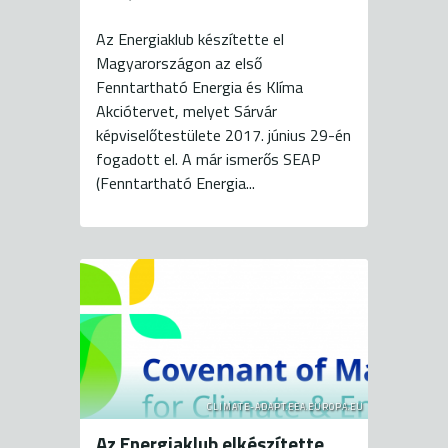
Az Energiaklub készítette el
Magyarországon az első
Fenntartható Energia és Klíma
Akciótervet, melyet Sárvár
képviselőtestülete 2017. június 29-én
fogadott el. A már ismerős SEAP
(Fenntartható Energia...
CLIMATE-ADAPT.EEA.EUROPA.EU
Az Energiaklub elkészítette