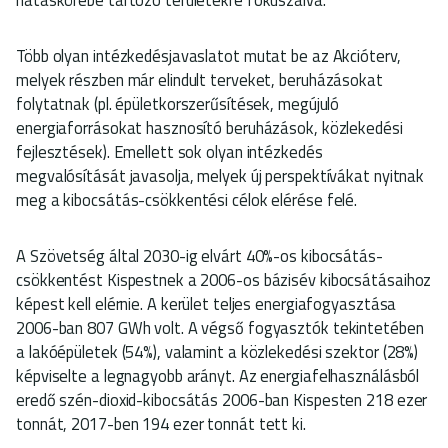
Több olyan intézkedésjavaslatot mutat be az Akcióterv,
melyek részben már elindult terveket, beruházásokat
folytatnak (pl. épületkorszerűsítések, megújuló
energiaforrásokat hasznosító beruházások, közlekedési
fejlesztések). Emellett sok olyan intézkedés
megvalósítását javasolja, melyek új perspektívákat nyitnak
meg a kibocsátás-csökkentési célok elérése felé.
A Szövetség által 2030-ig elvárt 40%-os kibocsátás-
csökkentést Kispestnek a 2006-os bázisév kibocsátásaihoz
képest kell elérnie. A kerület teljes energiafogyasztása
2006-ban 807 GWh volt. A végső fogyasztók tekintetében
a lakóépületek (54%), valamint a közlekedési szektor (28%)
képviselte a legnagyobb arányt. Az energiafelhasználásból
eredő szén-dioxid-kibocsátás 2006-ban Kispesten 218 ezer
tonnát, 2017-ben 194 ezer tonnát tett ki.