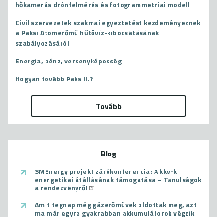
hőkamerás drónfelmérés és fotogrammetriai modell
Civil szervezetek szakmai egyeztetést kezdeményeznek
a Paksi Atomerőmű hűtővíz-kibocsátásának
szabályozásáról
Energia, pénz, versenyképesség
Hogyan tovább Paks II.?
Tovább
Blog
SMEnergy projekt zárókonferencia: A kkv-k
energetikai átállásának támogatása – Tanulságok
a rendezvényről
Amit tegnap még gázerőművek oldottak meg, azt
ma már egyre gyakrabban akkumulátorok végzik