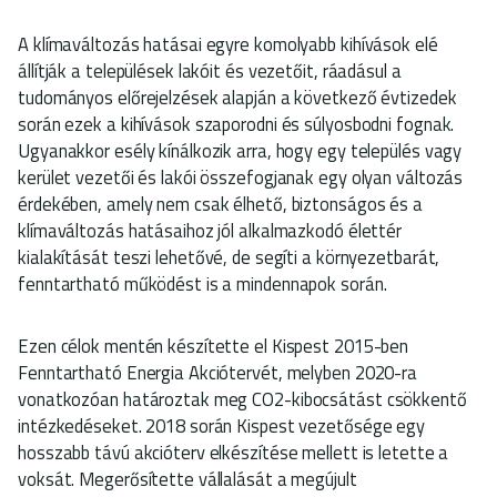
A klímaváltozás hatásai egyre komolyabb kihívások elé
állítják a települések lakóit és vezetőit, ráadásul a
tudományos előrejelzések alapján a következő évtizedek
során ezek a kihívások szaporodni és súlyosbodni fognak.
Ugyanakkor esély kínálkozik arra, hogy egy település vagy
kerület vezetői és lakói összefogjanak egy olyan változás
érdekében, amely nem csak élhető, biztonságos és a
klímaváltozás hatásaihoz jól alkalmazkodó élettér
kialakítását teszi lehetővé, de segíti a környezetbarát,
fenntartható működést is a mindennapok során.
Ezen célok mentén készítette el Kispest 2015-ben
Fenntartható Energia Akciótervét, melyben 2020-ra
vonatkozóan határoztak meg CO2-kibocsátást csökkentő
intézkedéseket. 2018 során Kispest vezetősége egy
hosszabb távú akcióterv elkészítése mellett is letette a
voksát. Megerősítette vállalását a megújult