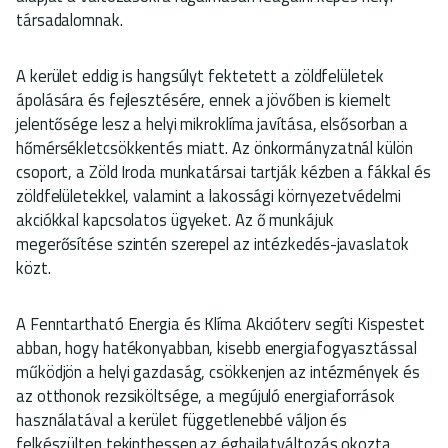
társadalomnak.
A kerület eddig is hangsúlyt fektetett a zöldfelületek
ápolására és fejlesztésére, ennek a jövőben is kiemelt
jelentősége lesz a helyi mikroklíma javítása, elsősorban a
hőmérsékletcsökkentés miatt. Az önkormányzatnál külön
csoport, a Zöld Iroda munkatársai tartják kézben a fákkal és
zöldfelületekkel, valamint a lakossági környezetvédelmi
akciókkal kapcsolatos ügyeket. Az ő munkájuk
megerősítése szintén szerepel az intézkedés-javaslatok
közt.
A Fenntartható Energia és Klíma Akcióterv segíti Kispestet
abban, hogy hatékonyabban, kisebb energiafogyasztással
működjön a helyi gazdaság, csökkenjen az intézmények és
az otthonok rezsiköltsége, a megújuló energiaforrások
használatával a kerület függetlenebbé váljon és
felkészülten tekinthessen az éghajlatváltozás okozta