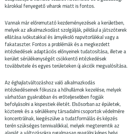
károkkal fenyegető viharok miatt is fontos.
Vannak már előremutató kezdeményezések a kerületben,
melyek az alkalmazkodást szolgálják, például a játszóterek
ellátása ivókutakkal és árnyékoló napvitorlákkal vagy a
fakataszter. Fontos a problémák és a megkezdett
intézkedések adaptációs előnyeinek tudatosítása, illetve a
kerület sérülékenységét csökkentő intézkedések
továbbvitele és egyes területeken új akciók megvalósítása.
Az éghajlatváltozáshoz való alkalmazkodás
intézkedéseinek fókusza a hőhullámok kezelése, melyek
várhatóan gyakrabban és erőteljesebben fogják
befolyásolni a kispestiek életét. Elsősorban az épületek,
közterek és a sérülékeny társadalmi csoportok védelmére
koncentrálnak, kiegészülve a tudatformálás és képzés
terén szükséges tennivalókkal, melyek megteremtik az
alapját a változásokra rugalmasan reagálni képes helyi