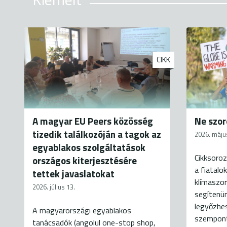
CIKK
A magyar EU Peers közösség
Ne szor
tizedik találkozóján a tagok az
2026. máju
egyablakos szolgáltatások
Cikksoroz
országos kiterjesztésére
a fiatalo
tettek javaslatokat
klímaszor
2026. július 13.
segítenün
legyőzhes
A magyarországi egyablakos
szempontj
tanácsadók (angolul one-stop shop,