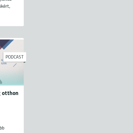
ikért,
PODCAST
 otthon
obb