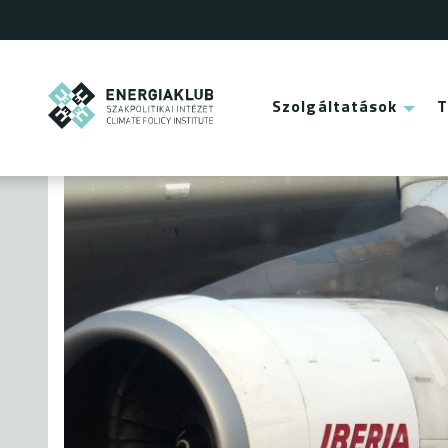
Ugrás
a
tartalomra
ENERGIAKLUB
Szolgáltatások
Main
menu