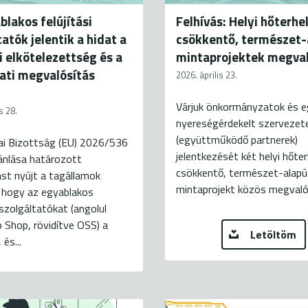
blakos felújítási
Felhívás: Helyi hőterhe
atók jelentik a hidat a
csökkentő, természet-
ai elkötelezettség és a
mintaprojektek megval
ati megvalósítás
2026. április 23.
Várjuk önkormányzatok és 
s 28.
nyereségérdekelt szervezet
(együttműködő partnerek)
ai Bizottság (EU) 2026/536
jelentkezését két helyi hőte
ánlása határozott
csökkentő, természet-alapú
st nyújt a tagállamok
mintaprojekt közös megvaló
 hogy az egyablakos
i szolgáltatókat (angolul
 Shop, rövidítve OSS) a
Letöltöm
és...