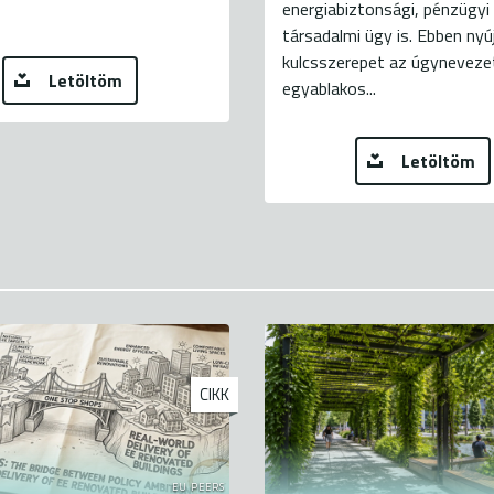
energiabiztonsági, pénzügyi
társadalmi ügy is. Ebben ny
kulcsszerepet az úgyneveze
Letöltöm
egyablakos...
Letöltöm
CIKK
EU PEERS