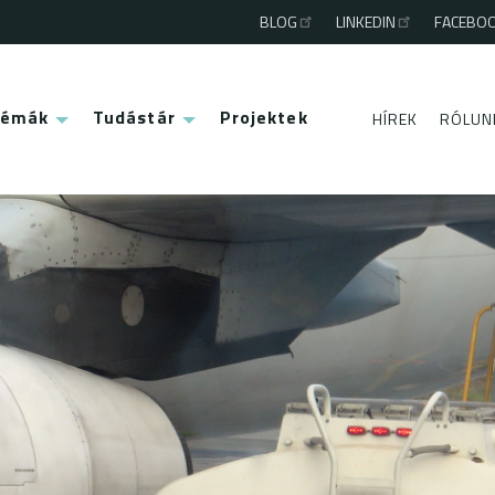
BLOG
LINKEDIN
FACEBO
Third
menu
Témák
Tudástár
Projektek
HÍREK
RÓLUN
Second
menu