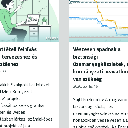
FREEPIK
ttételi felhívás
Vészesen apadnak a
i tervezéshez és
biztonsági
sztéshez
üzemanyagkészletek, a
kormányzati beavatko
s 22.
van szükség
aklub Szakpolitikai Intézet
2026. április 15.
Üzleti Környezet
se” projekt
Sajtóközlemény A magyaror
tásához keres grafikai
biztonsági kőolaj- és
ben és webes
üzemanyagkészletek az elm
tésben jártas, számlaképes
hónapokban veszélyesen al
A projekt célja a...
szintre csökkentek. Az Energ