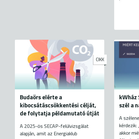
CIKK
Budaörs elérte a
kWház S
kibocsátáscsökkentési célját,
szél a 
de folytatja példamutató útját
A szélene
kérdezik:
A 2025-ös SECAP-felülvizsgálat
akkor mié
alapján, amit az Energiaklub