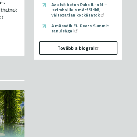
 és
Az első beton Paks II.-nél –
újthatnak
szimbolikus mérföldkő,
változatlan kockázatok
tt
A második EU Peers Summit
tanulságai
Tovább a blogra!