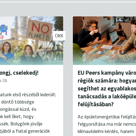
CIKK
STEBO VZW
ongj, cselekedj!
EU Peers kampány váro
régiók számára: hogya
s 28.
segíthet az egyablako
atunk első részéből kiderült:
tanácsadás a lakóépül
k döntő többsége
felújításában?
ongással küzd, és
k kell őket, hogy
Az épületenergetikai felújít
sék. Bolygónk jövője
felgyorsítása ma már nemc
ából a fiatal generációk
klímavédelmi kérdés, hanem