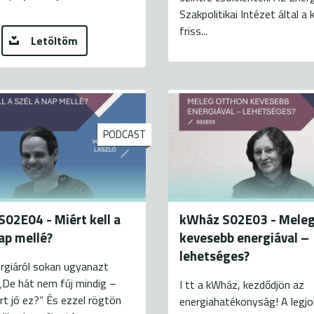
Szakpolitikai Intézet által a k
friss...
Letöltöm
PODCAST
02E04 - Miért kell a
kWház S02E03 - Meleg
nap mellé?
kevesebb energiával –
lehetséges?
rgiáról sokan ugyanazt
 „De hát nem fúj mindig –
I tt a kWház, kezdődjön az
rt jó ez?” És ezzel rögtön
energiahatékonyság! A legj