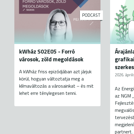
PODCAST
kWház S02E05 - Forró
Árajánla
városok, zöld megoldások
grafika
szerke
A kWház friss epizódjában azt járjuk
2026. áprili
körül, hogyan változtatja meg a
klímaváltozás a városainkat – és mit
Az Energi
lehet erre ténylegesen tenni.
az NGM „
Fejleszté
megvalósí
tervezés
megjelení
partnert. 