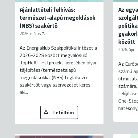
Ajánlattételi felhívás:
Az egya
természet-alapú megoldások
szolgált
(NBS) szakértő
politik
gyakorl
2026. május 7.
között
Az Energiaklub Szakpolitikai Intézet a
2026. áprili
2026-2028 között megvalósuló
TopHeAT-HU projekt keretében olyan
Az Európ
tájépítész/természetalapú
számú aj
megoldásokkal (NBS) foglalkozó
útmutatá
szakértőt vagy szervezetet keres,
számára,
aki...
felújítás
One-Stop
hatékony, 
Letöltöm