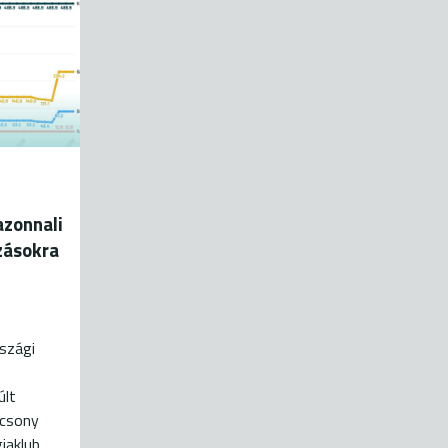
zonnali
zásokra
szági
últ
acsony
iaklub