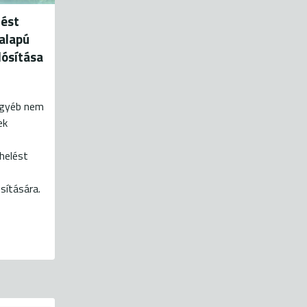
lést
alapú
ósítása
egyéb nem
ek
rhelést
sítására.