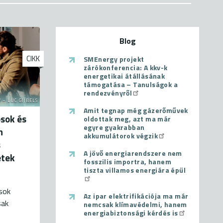
Blog
CIKK
SMEnergy projekt
zárókonferencia: A kkv-k
energetikai átállásának
támogatása – Tanulságok a
rendezvényről
 – LUC GIJBELS
Amit tegnap még gázerőművek
sok és
oldottak meg, azt ma már
egyre gyakrabban
n
akkumulátorok végzik
s
A jövő energiarendszere nem
etek
fosszilis importra, hanem
tiszta villamos energiára épül
ások
Az ipar elektrifikációja ma már
sak
nemcsak klímavédelmi, hanem
energiabiztonsági kérdés is