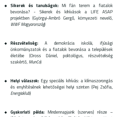
Sikerek és tanulságok:
Mi fán terem a fiatalok
bevonása? - Sikerek és kihívások a LIFE ASAP
projektben (Györgyi-Ambró Gergő, környezeti nevelő,
WWF Magyarország
)
Részvételiség:
A demokrácia iskolái, ifjúsági
önkormányzatok és a fiatalok bevonása a települések
életébe (Oross Dániel, politológus, részvételiség
szakértő,
MunCo
)
Helyi válaszok:
Egy speciális kihívás: a klímaszorongás
és enyhítésének lehetőségei helyi szinten (Pej Zsófia,
Energiaklub
)
Gyakorlati példa:
Mindennapjaink (szerves) része –