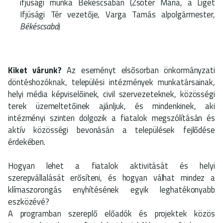
ifjúsági munka Békéscsabán (Zsótér Mária, a Liget
Ifjúsági Tér vezetője, Varga Tamás alpolgármester,
Békéscsaba
)
Kiket várunk?
Az eseményt elsősorban önkormányzati
döntéshozóknak, települési intézmények munkatársainak,
helyi média képviselőinek, civil szervezeteknek, közösségi
terek üzemeltetőinek ajánljuk, és mindenkinek, aki
intézményi szinten dolgozik a fiatalok megszólításán és
aktív közösségi bevonásán a települések fejlődése
érdekében.
Hogyan lehet a fiatalok aktivitását és helyi
szerepvállalását erősíteni, és hogyan válhat mindez a
klímaszorongás enyhítésének egyik leghatékonyabb
eszközévé?
A programban szereplő előadók és projektek közös