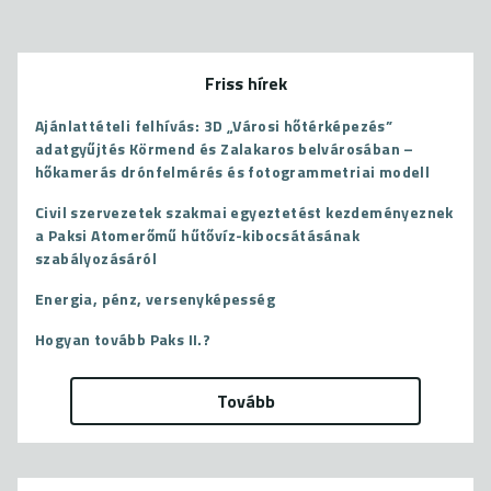
Friss hírek
Ajánlattételi felhívás: 3D „Városi hőtérképezés”
adatgyűjtés Körmend és Zalakaros belvárosában –
hőkamerás drónfelmérés és fotogrammetriai modell
Civil szervezetek szakmai egyeztetést kezdeményeznek
a Paksi Atomerőmű hűtővíz-kibocsátásának
szabályozásáról
Energia, pénz, versenyképesség
Hogyan tovább Paks II.?
Tovább