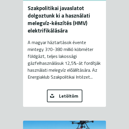
Szakpolitikai javaslatot
dolgoztunk ki a használati
melegvíz-készítés (HMV)
elektrifikálására
A magyar háztartások évente
mintegy 370-380 millió köbméter
földgázt, teljes lakossági
gázfelhasználásuk 12,5%-át fordítják
használati melegvíz előállítására. Az
Energiaklub Szakpolitikai Intézet...
Letöltöm