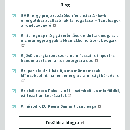
Blog
SMEnergy projekt zárókonferencia: A kkv-k
energetikai átállásának támogatása – Tanulságok
a rendezvényről
Amit tegnap még gázerőművek oldottak meg, azt
ma már egyre gyakrabban akkumulátorok végzik
A jövő energiarendszere nem fosszilis importra,
hanem tiszta villamos energiára épül
Az ipar elektrifikációja ma már nemcsak
klímavédelmi, hanem energiabiztonsági kérdés is
Az első beton Paks II.-nél – szimbolikus mérföldkő,
változatlan kockázatok
A második EU Peers Summit tanulságai
Tovább a blogra!