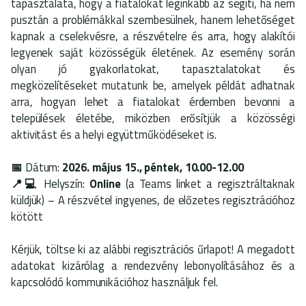
tapasztalata, hogy a fiatalokat leginkább az segíti, ha nem
pusztán a problémákkal szembesülnek, hanem lehetőséget
kapnak a cselekvésre, a részvételre és arra, hogy alakítói
legyenek saját közösségük életének. Az esemény során
olyan jó gyakorlatokat, tapasztalatokat és
megközelítéseket mutatunk be, amelyek példát adhatnak
arra, hogyan lehet a fiatalokat érdemben bevonni a
települések életébe, miközben erősítjük a közösségi
aktivitást és a helyi együttműködéseket is.
📅
Dátum:
2026. május 15., péntek, 10.00-12.00
📍💻
Helyszín:
Online
(a Teams linket a regisztráltaknak
küldjük) – A részvétel ingyenes, de előzetes regisztrációhoz
kötött
Kérjük, töltse ki az alábbi regisztrációs űrlapot! A megadott
adatokat kizárólag a rendezvény lebonyolításához és a
kapcsolódó kommunikációhoz használjuk fel.