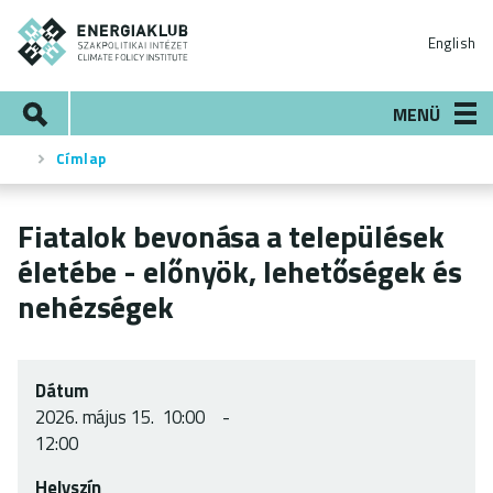
Ugrás
ENERGIAKLUB
a
English
tartalomra
Keresés
MENÜ
Címlap
Morzsa
Fiatalok bevonása a települések
életébe - előnyök, lehetőségek és
nehézségek
Dátum
2026.
május 15.
10:00
12:00
Helyszín