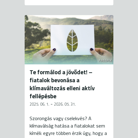
FREEPIK
Te formálod a jövődet! –
fiatalok bevonása a
klímaváltozás elleni aktív
fellépésbe
-
2025. 06. 1.
2026. 05. 31.
Szorongás vagy cselekvés? A
klímaválság hatása a fiatalokat sem
kíméli: egyre többen érzik úgy, hogy a