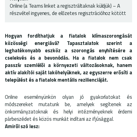
Online (a Teams linket a regisztráltaknak küldjük) – A
részvétel ingyenes, de előzetes regisztrációhoz kötött
Hogyan fordíthatjuk a fiatalok klímaszorongását
közösségi energiává? Tapasztalatok szerint a
leghatékonyabb eszköz a szorongás enyhítésére a
cselekvés és a bevonódás
. Ha a fiatalok nem csak
passzív szemlélői a környezeti változásoknak, hanem
aktív alakítói saját lakóhelyüknek, az egyszerre erősíti a
települést és a fiatalok mentális rezilienciáját.
Online eseményünkön olyan jó gyakorlatokat és
módszereket mutatunk be, amelyek segítenek az
önkormányzatoknak és helyi intézményeknek érdemi
párbeszédet és közös munkát indítani az ifjúsággal.
Amiről szó lesz: