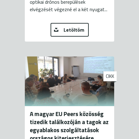
optikai drónos berepülések
elvégzését végezné el a két nyugat...
Letöltöm
CIKK
A magyar EU Peers közösség
tizedik találkozóján a tagok az
egyablakos szolgáltatások
országos kiterjesztésére