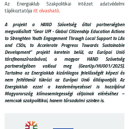
Az Energiaklub Szakpolitikai Intézet adatvédelmi
tájékoztatója
itt olvasható
.
A projekt a HAND Szövetség által partnerségben
megvalósított “Gear UP! - Global Citizenship Education Actions
to Strenghten Youth Engagement Through Local Support to LAs
and CSOs, to Accelerate Progress Towards Sustainable
Development” projekt keretein belül, az Európai Unió
társfinanszírozásával, a magyar HAND Szövetség
partnerségében valósul meg (GearUp/HU001/2025).
Tartalma az Energiaklub kizárólagos felelősségét képezi és
nem feltétlenül tükrözi az Európai Unió álláspontját.
Az
Energiaklub ezzel a kezdeményezéssel is hozzájárul
Magyarország klímasemlegességi céljainak eléréséhez –
nemcsak szakpolitikai, hanem társadalmi szinten is.