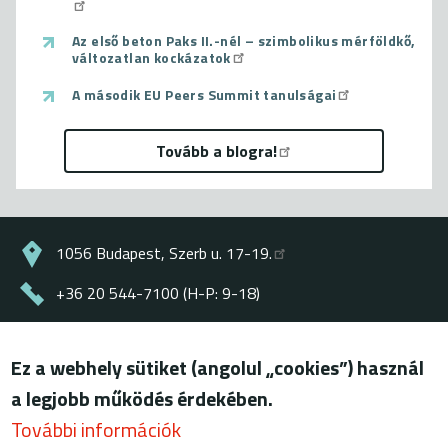
Az első beton Paks II.-nél – szimbolikus mérföldkő,
változatlan kockázatok
A második EU Peers Summit tanulságai
Tovább a blogra!
1056 Budapest, Szerb u. 17-19.
+36 20 544-7100 (H-P: 9-18)
energiaklub@energiaklub.hu
Ez a webhely sütiket (angolul „cookies”) használ
© ENERGIAKLUB - minden jog fenntartva
a legjobb működés érdekében.
Lábléc
felhasználási feltételek
További információk