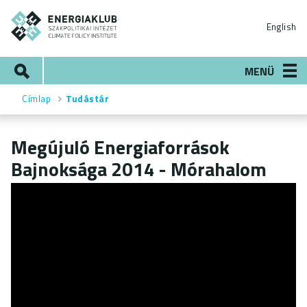
Ugrás
ENERGIAKLUB
a
English
tartalomra
Keresés
MENÜ
Címlap
Tudástár
Morzsa
Megújuló Energiaforrások
Bajnoksága 2014 - Mórahalom