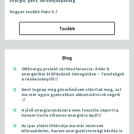
Energia, pénz, versenyképesség
Hogyan tovább Paks II.?
Tovább
Blog
SMEnergy projekt zárókonferencia: A kkv-k
energetikai átállásának támogatása – Tanulságok
a rendezvényről
Amit tegnap még gázerőművek oldottak meg, azt
ma már egyre gyakrabban akkumulátorok végzik
A jövő energiarendszere nem fosszilis importra,
hanem tiszta villamos energiára épül
Az ipar elektrifikációja ma már nemcsak
klímavédelmi, hanem energiabiztonsági kérdés is