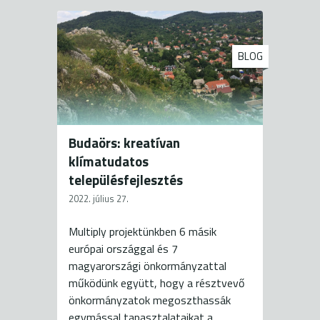
BLOG
Budaörs: kreatívan
klímatudatos
településfejlesztés
2022. július 27.
Multiply projektünkben 6 másik
európai országgal és 7
magyarországi önkormányzattal
működünk együtt, hogy a résztvevő
önkormányzatok megoszthassák
egymással tapasztalataikat a