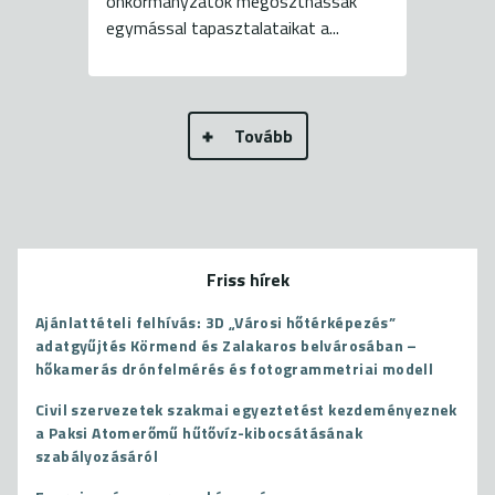
önkormányzatok megoszthassák
egymással tapasztalataikat a...
Tovább
Friss hírek
Ajánlattételi felhívás: 3D „Városi hőtérképezés”
adatgyűjtés Körmend és Zalakaros belvárosában –
hőkamerás drónfelmérés és fotogrammetriai modell
Civil szervezetek szakmai egyeztetést kezdeményeznek
a Paksi Atomerőmű hűtővíz-kibocsátásának
szabályozásáról