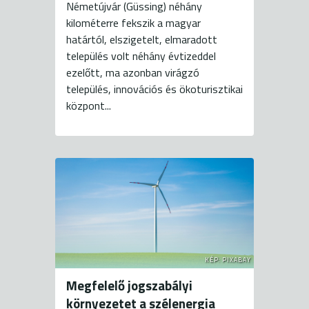
Németújvár (Güssing) néhány
kilométerre fekszik a magyar
határtól, elszigetelt, elmaradott
település volt néhány évtizeddel
ezelőtt, ma azonban virágzó
település, innovációs és ökoturisztikai
központ...
KÉP: PIXABAY
Megfelelő jogszabályi
környezetet a szélenergia