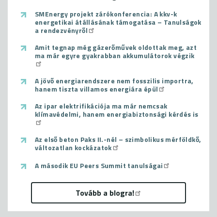
SMEnergy projekt zárókonferencia: A kkv-k
energetikai átállásának támogatása – Tanulságok
a rendezvényről
Amit tegnap még gázerőművek oldottak meg, azt
ma már egyre gyakrabban akkumulátorok végzik
A jövő energiarendszere nem fosszilis importra,
hanem tiszta villamos energiára épül
Az ipar elektrifikációja ma már nemcsak
klímavédelmi, hanem energiabiztonsági kérdés is
Az első beton Paks II.-nél – szimbolikus mérföldkő,
változatlan kockázatok
A második EU Peers Summit tanulságai
Tovább a blogra!