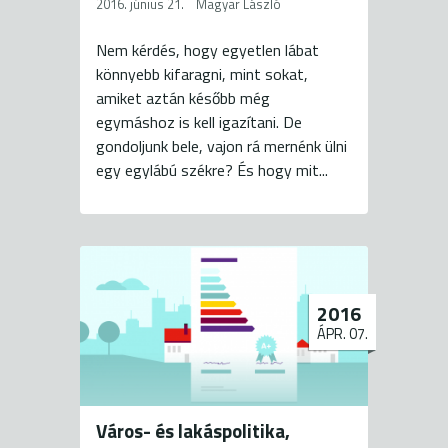
2016. június 21.
Magyar László
Nem kérdés, hogy egyetlen lábat
könnyebb kifaragni, mint sokat,
amiket aztán később még
egymáshoz is kell igazítani. De
gondoljunk bele, vajon rá mernénk ülni
egy egylábú székre? És hogy mit...
2016
ÁPR. 07.
Város- és lakáspolitika,