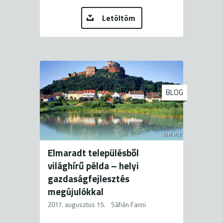
Letöltöm
BLOG
VJM.HU
Elmaradt településből
világhírű példa – helyi
gazdaságfejlesztés
megújulókkal
2017. augusztus 15.
Sáfián Fanni