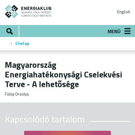
Ugrás
ENERGIAKLUB
a
English
tartalomra
Keresés
MENÜ
Címlap
Morzsa
Magyarország
Energiahatékonysági Cselekvési
Terve - A lehetősége
Fülöp Orsolya
Kapcsolódó tartalom