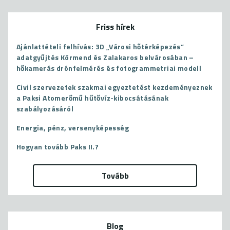
Friss hírek
Ajánlattételi felhívás: 3D „Városi hőtérképezés”
adatgyűjtés Körmend és Zalakaros belvárosában –
hőkamerás drónfelmérés és fotogrammetriai modell
Civil szervezetek szakmai egyeztetést kezdeményeznek
a Paksi Atomerőmű hűtővíz-kibocsátásának
szabályozásáról
Energia, pénz, versenyképesség
Hogyan tovább Paks II.?
Tovább
Blog