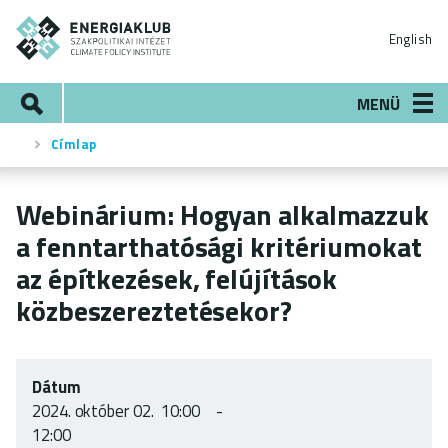
Ugrás
ENERGIAKLUB
a
English
tartalomra
Keresés
MENÜ
Címlap
Morzsa
Webinárium: Hogyan alkalmazzuk
a fenntarthatósági kritériumokat
az építkezések, felújítások
közbeszereztetésekor?
Dátum
2024.
október 02.
10:00
12:00