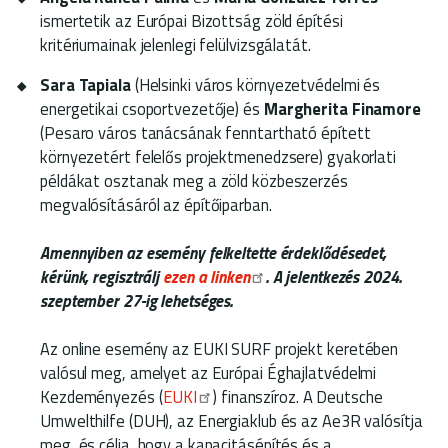
ismertetik az Európai Bizottság zöld építési
kritériumainak jelenlegi felülvizsgálatát.
Sara Tapiala
(Helsinki város környezetvédelmi és
energetikai csoportvezetője) és
Margherita Finamore
(Pesaro város tanácsának fenntartható épített
környezetért felelős projektmenedzsere) gyakorlati
példákat osztanak meg a zöld közbeszerzés
megvalósításáról az építőiparban.
Amennyiben az esemény felkeltette érdeklődésedet,
kérünk, regisztrálj
ezen a linken
.
A jelentkezés 2024.
szeptember 27-ig lehetséges.
Az online esemény az EUKI SURF projekt keretében
valósul meg, amelyet az Európai Éghajlatvédelmi
Kezdeményezés (
EUKI
) finanszíroz. A Deutsche
Umwelthilfe (DUH), az Energiaklub és az Ae3R valósítja
meg, és célja, hogy a kapacitásépítés és a