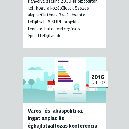
Irányelve szerint 2030-ig biztosítani
kell, hogy a középületek összes
alapterületének 3%-át évente
felújítsák. A SURF projekt a
fenntartható, körforgásos
épületfelújítások...
2016
ÁPR. 07.
Város- és lakáspolitika,
ingatlanpiac és
éghajlatváltozás konferencia