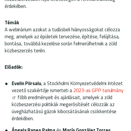
érdekében.
Témák
A webinárium azokat a tudásbeli hiányosságokat célozza
meg, amelyek az épületek tervezése, építése, felújítása,
bontása, továbbá kezelése során felmerülhetnek a zöld
közbeszerzés terén.
Előadók:
Evelin Piirsalu
, a Stockholmi Környezetvédelmi Intézet
vezető szakértője ismerteti a
2023-as GPP tanulmány
főbb eredményeit és ajánlásait, amelyek a zöld
közbeszerzési politikák megerősítését célozzák az
üvegházhatású gázok kibocsátásának csökkentése
érdekében.
Ángela Ranea Palma
és
María González Torres