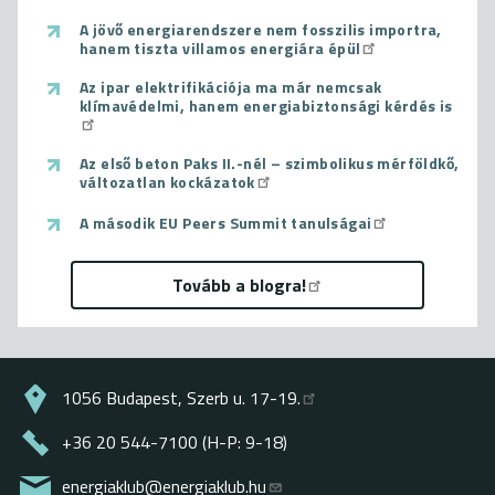
A jövő energiarendszere nem fosszilis importra,
hanem tiszta villamos energiára épül
Az ipar elektrifikációja ma már nemcsak
klímavédelmi, hanem energiabiztonsági kérdés is
Az első beton Paks II.-nél – szimbolikus mérföldkő,
változatlan kockázatok
A második EU Peers Summit tanulságai
Tovább a blogra!
1056 Budapest, Szerb u. 17-19.
+36 20 544-7100 (H-P: 9-18)
energiaklub@energiaklub.hu