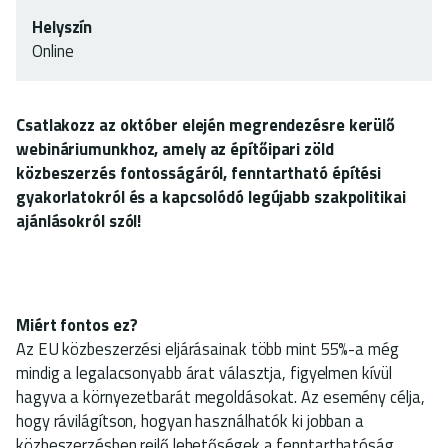
Helyszín
Online
Csatlakozz az október elején megrendezésre kerülő
webináriumunkhoz, amely az építőipari zöld
közbeszerzés fontosságáról, fenntartható építési
gyakorlatokról és a kapcsolódó legújabb szakpolitikai
ajánlásokról szól!
Miért fontos ez?
Az EU közbeszerzési eljárásainak több mint 55%-a még
mindig a legalacsonyabb árat választja, figyelmen kívül
hagyva a környezetbarát megoldásokat. Az esemény célja,
hogy rávilágítson, hogyan használhatók ki jobban a
közbeszerzésben rejlő lehetőségek a fenntarthatóság