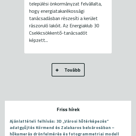
települési önkormányzat felvállalta,
hogy energiatakarékossági
tanácsadásban részesíti a kerület
rászoruló lakóit. Az Energiaklub 30
Csekkcsökkentő-tanácsadót
képzett...
Tovább
Friss hírek
Ajánlattételi felhívás: 3D „Városi hőtérképezés”
adatgyűjtés Körmend és Zalakaros belvárosában –
hőkamerás drónfelmérés és fotogrammetriai modell