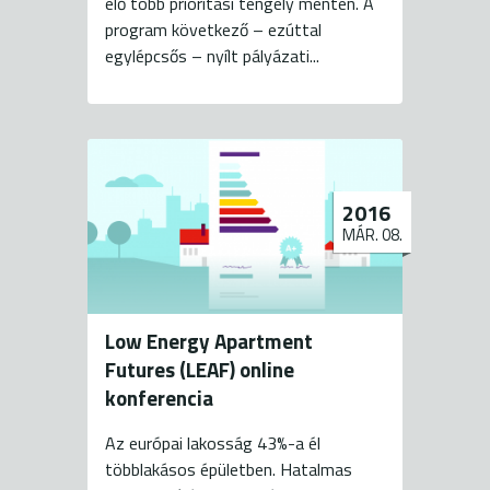
elő több prioritási tengely mentén. A
program következő – ezúttal
egylépcsős – nyílt pályázati...
2016
MÁR. 08.
Low Energy Apartment
Futures (LEAF) online
konferencia
Az európai lakosság 43%-a él
többlakásos épületben. Hatalmas