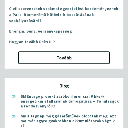
Civil szervezetek szakmai egyeztetést kezdeményeznek
a Paksi Atomerőmű hűtővíz-kibocsátásának
szabályozásáról
Energia, pénz, versenyképesség
Hogyan tovább Paks II.?
Tovább
Blog
SMEnergy projekt zárókonferencia: A kkv-k
energetikai átállásának támogatása – Tanulságok
a rendezvényről
Amit tegnap még gázerőművek oldottak meg, azt
ma már egyre gyakrabban akkumulátorok végzik