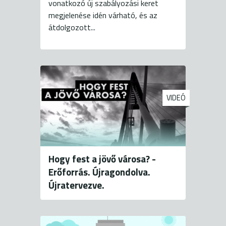
vonatkozó új szabályozási keret
megjelenése idén várható, és az
átdolgozott...
VIDEÓ
Hogy fest a jövő városa? -
Erőforrás. Újragondolva.
Újratervezve.