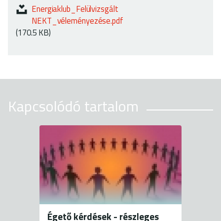
ok
Energiaklub_Felülvizsgált
NEKT_véleményezése.pdf
(170.5 KB)
Kapcsolódó tartalom
Égető kérdések - részleges