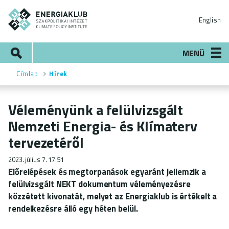
Ugrás
ENERGIAKLUB
a
English
tartalomra
Keresés
MENÜ
Címlap
Hírek
Morzsa
Véleményünk a felülvizsgált
Nemzeti Energia- és Klímaterv
tervezetéről
2023. július 7. 17:51
Előrelépések és megtorpanások egyaránt
jellemzik a
felülvizsgált NEKT dokumentum véleményezésre
közzétett kivonatát, melyet az Energiaklub is értékelt a
rendelkezésre álló egy héten belül.