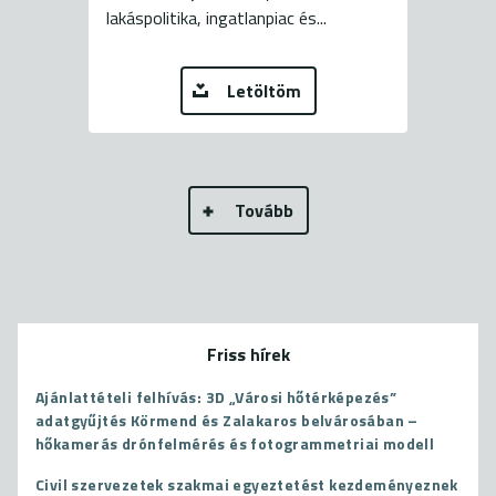
lakáspolitika, ingatlanpiac és...
Letöltöm
Tovább
Friss hírek
Ajánlattételi felhívás: 3D „Városi hőtérképezés”
adatgyűjtés Körmend és Zalakaros belvárosában –
hőkamerás drónfelmérés és fotogrammetriai modell
Civil szervezetek szakmai egyeztetést kezdeményeznek