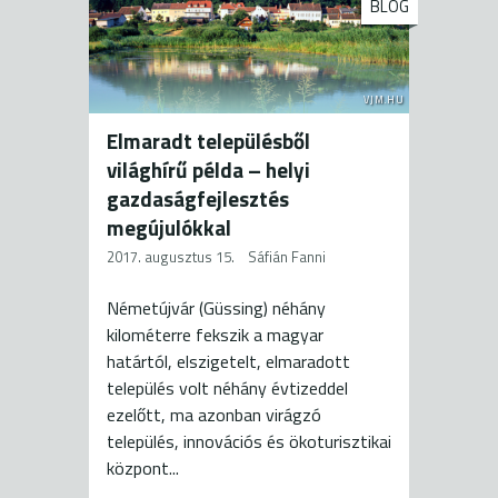
BLOG
VJM.HU
Elmaradt településből
világhírű példa – helyi
gazdaságfejlesztés
megújulókkal
2017. augusztus 15.
Sáfián Fanni
Németújvár (Güssing) néhány
kilométerre fekszik a magyar
határtól, elszigetelt, elmaradott
település volt néhány évtizeddel
ezelőtt, ma azonban virágzó
település, innovációs és ökoturisztikai
központ...