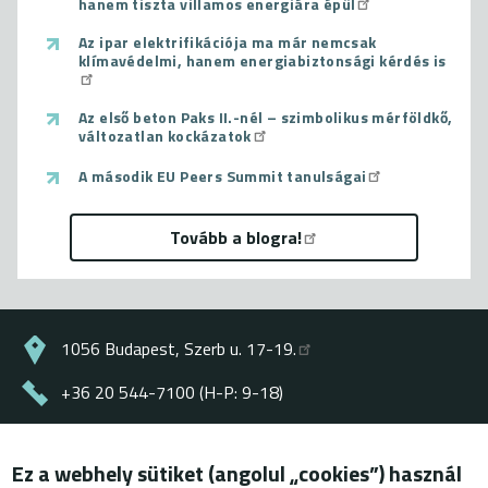
hanem tiszta villamos energiára épül
Az ipar elektrifikációja ma már nemcsak
klímavédelmi, hanem energiabiztonsági kérdés is
Az első beton Paks II.-nél – szimbolikus mérföldkő,
változatlan kockázatok
A második EU Peers Summit tanulságai
Tovább a blogra!
1056 Budapest, Szerb u. 17-19.
+36 20 544-7100 (H-P: 9-18)
energiaklub@energiaklub.hu
Ez a webhely sütiket (angolul „cookies”) használ