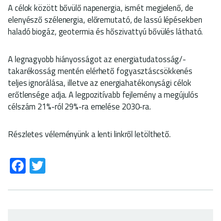
A célok között bővülő napenergia, ismét megjelenő, de
elenyésző
szélenergia, előremutató, de lassú lépésekben
haladó biogáz, geotermia és hőszivattyú bővülés látható.
A legnagyobb hiányosságot az energiatudatosság/-
takarékosság mentén elérhető fogyasztáscsökkenés
teljes ignorálása, illetve az energiahatékonysági célok
erőtlensége adja. A legpozitívabb fejlemény a megújulós
célszám 21%-ról 29%-ra emelése 2030-ra.
Részletes véleményünk a lenti linkről letölthető.
Fa
T
ce
wi
b
tt
o
er