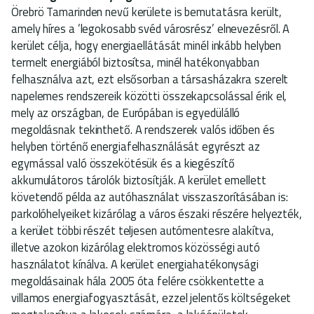
Örebrö Tamarinden nevű kerülete is bemutatásra került,
amely híres a ’legokosabb svéd városrész’ elnevezésről. A
kerület célja, hogy energiaellátását minél inkább helyben
termelt energiából biztosítsa, minél hatékonyabban
felhasználva azt, ezt elsősorban a társasházakra szerelt
napelemes rendszereik közötti összekapcsolással érik el,
mely az országban, de Európában is egyedülálló
megoldásnak tekinthető. A rendszerek valós időben és
helyben történő energiafelhasználását egyrészt az
egymással való összekötésük és a kiegészítő
akkumulátoros tárolók biztosítják. A kerület emellett
követendő példa az autóhasználat visszaszorításában is:
parkolóhelyeiket kizárólag a város északi részére helyezték,
a kerület többi részét teljesen autómentesre alakítva,
illetve azokon kizárólag elektromos közösségi autó
használatot kínálva. A kerület energiahatékonysági
megoldásainak hála 2005 óta felére csökkentette a
villamos energiafogyasztását, ezzel jelentős költségeket