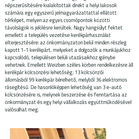
népszerűsítésére kialakítottak direkt a helyi lakosok
számára egy egyszerű jelmagyarázattattal ellátott
térképet, melyen az egyes csomópontok közötti
távolságok is jelölésre kerültek. Nagy hangsúlyt fektet
emellett a település vezetése kerékpárhasználat
elterjesztésére: az önkormányzaton belül minden részleg
kapott 1-1 kerékpárt, melyeket a dolgozók a munkájukhoz
kapcsolódó, településen belüli utazásaikhoz igénybe
vehetnek. Emellett Weizben széles körben rendelkezésre áll
kerékpár kölcsönzési lehetőség; 13 kölcsönzői
állomásból 99 kerékpár bérelhető, melyből 36 elektromos
rásegítésű. De hasonlóképpen lehetőség van 3 e-autó
kölcsönzésére is, melynek beszerzése és fenntartása az
önkormányzat és egy helyi vállalkozás együttműködésével
valósulhat meg.