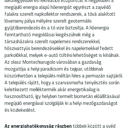
lakónegyeddel és rekreációs központtal. A negyedben a
megújuló energia alapú hőenergiát egyrészt a zajvédő
falakra szerelt napkollektor rendszerek, a tóvá alakított
lóverseny pálya mélyére szerelt geotermális
gyűjtőberendezés és a tó vize biztosítja. A hőenergia
fenntartható megoldásai kiegészülnek még a
társasházakra szerelt napelemes rendszerekkel,
hőszivattyús berendezésekkel és napelemekkel fedett
parkolókkal, melyek e-autó töltési lehetőséget is kínálnak.
Az olasz Montechiarugolo városában a gazdaság
mozgatója a helyi paradicsom és tejipar, utóbbinak
köszönhetően a település méltán híres a permazán sajtjáról.
A település rájött, hogy a szarvasmarha tenyésztés során
keletkezett melléktermék akár energetikailag is
hasznosítható, így helyben termelt biometán előállításával
megújuló energiával szolgálják ki a helyi mezőgazdaságot
és közlekedést.
Az energiahatékonyság részben
többek között a svéd