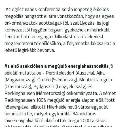
Az egész napos konferencia során rengeteg érdekes
megoldás hangzott el arra vonatkozóan, hogy az egyes
önkormányzatok adottságaiktól, szabályozási és jogi
környezettől függően hogyan igyekeznek minél inkább
fenntartható energiagazdálkodást és közlekedést
megteremteni településükön, a folyamatba lakosaikat a
lehető leginkább bevonva.
Az első szekcióben a megújuló energiahasznosítás
jó
példáit mutatta be - Perchtoldsdorf (Ausztria), Ajka
(Magyarország), Örebro (Svédország), Montechiarugolo
(Olaszország), Bydgoszcz (Lengyelország) és
Recklinghausen (Németország) önkormányzata. A német
Recklinghausen 100% megújuló energia alapon előállított
hőenergiával ellátott Hillerheide nevű városnegyedét
bemutatta be, melyet egy korábbi 34 hektáros
lóversenypálya köré alakítottak ki egy 1000 lakásos