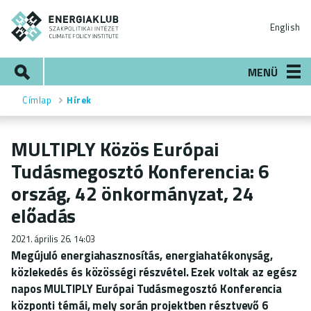
Ugrás
ENERGIAKLUB
a
English
tartalomra
Keresés
MENÜ
Címlap
Hírek
Morzsa
MULTIPLY Közös Európai
Tudásmegosztó Konferencia: 6
ország, 42 önkormányzat, 24
előadás
2021. április 26. 14:03
Megújuló energiahasznosítás, energiahatékonyság,
közlekedés és közösségi részvétel. Ezek voltak az egész
napos MULTIPLY Európai Tudásmegosztó Konferencia
központi témái, mely során projektben résztvevő 6