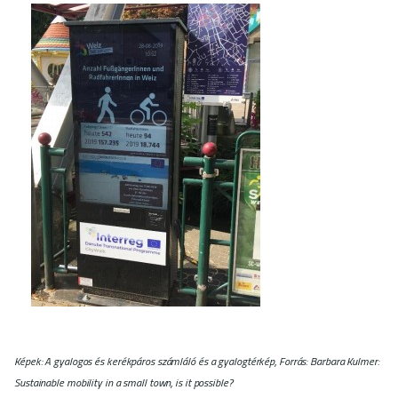
Képek: A gyalogos és kerékpáros számláló és a gyalogtérkép, Forrás: Barbara Kulmer:
Sustainable mobility in a small town, is it possible?