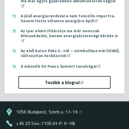
ma már egyre gyakrabban akkumulátorok végzik
A jövő energiarendszere nem fosszilis importra,
hanem tiszta villamos energiára épül
Az ipar elektrifikációja ma már nemcsak
klímavédelmi, hanem energiabiztonsági kérdés is
Az első beton Paks II.-nél – szimbolikus mérföldkő,
változatlan kockázatok
A második EU Peers Summit tanulságai
Tovább a blogra!
1056 Budapest, Szerb u. 17-19.
+36 20 544-7100 (H-P: 9-18)