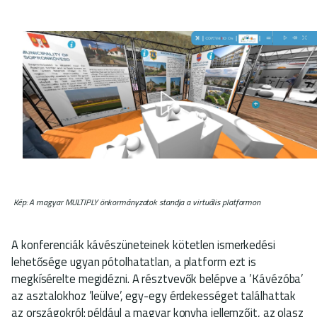
Kép: A magyar MULTIPLY önkormányzatok standja a virtuális platformon
A konferenciák kávészüneteinek kötetlen ismerkedési
lehetősége ugyan pótolhatatlan, a platform ezt is
megkísérelte megidézni. A résztvevők belépve a ’Kávézóba’
az asztalokhoz ’leülve’, egy-egy érdekességet találhattak
az országokról: például a magyar konyha jellemzőit, az olasz