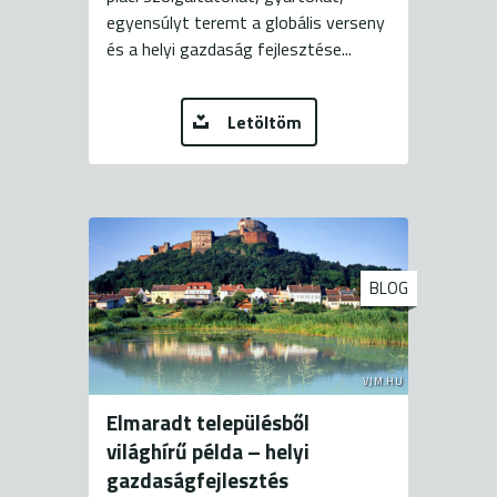
egyensúlyt teremt a globális verseny
és a helyi gazdaság fejlesztése...
Letöltöm
BLOG
VJM.HU
Elmaradt településből
világhírű példa – helyi
gazdaságfejlesztés