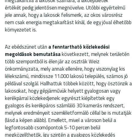
megtakarítva a lakosok számára, a lakóépületek
értékét pedig jelentősen megnövelve. Utóbbi egyértelmű
jele annak, hogy a lakosok felismerik, az okos városrész
nem csak energia megtakarítást kínál, de egy jóval élhetőbb
környezetet is.
Az ebédszünet után
a fenntartható közlekedési
megoldások bemutatása
következett, melynek területén
több szempontból is élen jár az osztrák Weiz
önkormányzata, mely annak ellenére, hogy viszonylag kis
lélekszámú, mindössze 11.000 lakosú település, számos jó
példával szolgál. Hallhattuk többek között, hogy ösztönzik a
lakosokat, hogy gépjárművük helyett gyalogosan vagy
kerékpárral közlekedjenek: egyrészt kiépítettek egy
gyalogos és kerékpáros számláló 3D kamerás rendszert,
melynek eredményeit szemléletformáló céllal be is mutatják
(lásd a képen alább). Emellett, mivel a városon belül a
legfontosabb csomópontok 5-10 percen belül
megközelíthetők, így szintén a gyalogos közlekedés