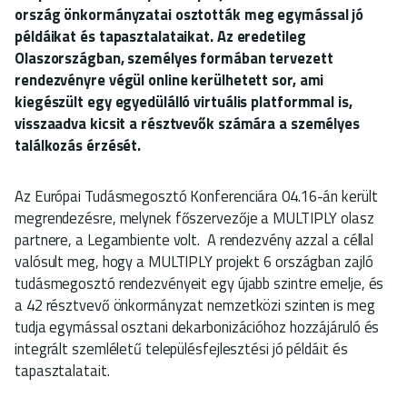
ország önkormányzatai osztották meg egymással jó
példáikat és tapasztalataikat. Az eredetileg
Olaszországban, személyes formában tervezett
rendezvényre végül online kerülhetett sor, ami
kiegészült egy egyedülálló virtuális platformmal is,
visszaadva kicsit a résztvevők számára a személyes
találkozás érzését.
Az Európai Tudásmegosztó Konferenciára 04.16-án került
megrendezésre, melynek főszervezője a MULTIPLY olasz
partnere, a Legambiente volt. A rendezvény azzal a céllal
valósult meg, hogy a MULTIPLY projekt 6 országban zajló
tudásmegosztó rendezvényeit egy újabb szintre emelje, és
a 42 résztvevő önkormányzat nemzetközi szinten is meg
tudja egymással osztani dekarbonizációhoz hozzájáruló és
integrált szemléletű településfejlesztési jó példáit és
tapasztalatait.