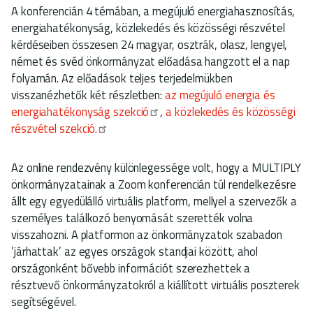
A konferencián 4 témában, a megújuló energiahasznosítás,
energiahatékonyság, közlekedés és közösségi részvétel
kérdéseiben összesen 24 magyar, osztrák, olasz, lengyel,
német és svéd önkormányzat előadása hangzott el a nap
folyamán. Az előadások teljes terjedelmükben
visszanézhetők két részletben:
az megújuló energia és
energiahatékonyság szekció
,
a közlekedés és közösségi
részvétel szekció.
Az online rendezvény különlegessége volt, hogy a MULTIPLY
önkormányzatainak a Zoom konferencián túl rendelkezésre
állt egy egyedülálló virtuális platform, mellyel a szervezők a
személyes találkozó benyomását szerették volna
visszahozni. A platformon az önkormányzatok szabadon
’járhattak’ az egyes országok standjai között, ahol
országonként bővebb információt szerezhettek a
résztvevő önkormányzatokról a kiállított virtuális poszterek
segítségével.