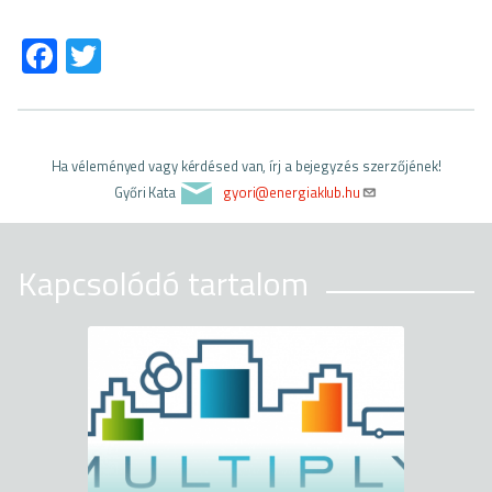
Fa
T
ce
wi
b
tt
o
er
Ha véleményed vagy kérdésed van, írj a bejegyzés szerzőjének!
ok
Győri Kata
gyori@energiaklub.hu
Kapcsolódó tartalom