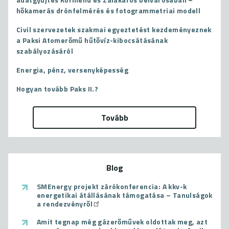
hőkamerás drónfelmérés és fotogrammetriai modell
Civil szervezetek szakmai egyeztetést kezdeményeznek
a Paksi Atomerőmű hűtővíz-kibocsátásának
szabályozásáról
Energia, pénz, versenyképesség
Hogyan tovább Paks II.?
Tovább
Blog
SMEnergy projekt zárókonferencia: A kkv-k
energetikai átállásának támogatása – Tanulságok
a rendezvényről
Amit tegnap még gázerőművek oldottak meg, azt