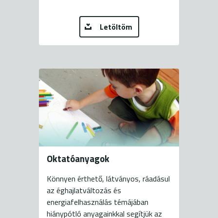
Letöltöm
Oktatóanyagok
Könnyen érthető, látványos, ráadásul
az éghajlatváltozás és
energiafelhasználás témájában
hiánypótló anyagainkkal segítjük az