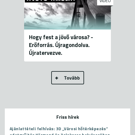
VIDEÓ
Hogy fest a jövő városa? -
Erőforrás. Újragondolva.
Újratervezve.
Tovább
Friss hírek
Ajánlattételi felhívás: 3D „Városi hőtérképezés”
adatgyűjtés Körmend és Zalakaros belvárosában –