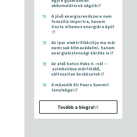
egyre gyakrabban
akkumulátorok végzik
A jövő energiarendszere nem
fosszilis importra, hanem
tiszta villamos energiára épül
Az ipar elektrifikációja ma már
nemcsak klímavédelmi, hanem
energiabiztonsági kérdés is
Az első beton Paks II.-nél –
szimbolikus mérföldkő,
változatlan kockázatok
A második EU Peers Summit
tanulságai
Tovább a blogra!