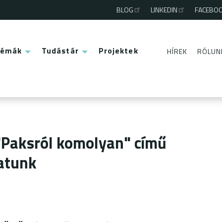
BLOG
LINKEDIN
FACEBO
Third
menu
Témák
Tudástár
Projektek
HÍREK
RÓLUN
Second
menu
"Paksról komolyan" című
atunk