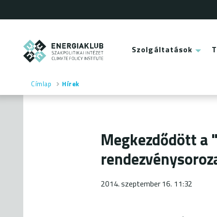
Ugrás
a
tartalomra
ENERGIAKLUB
Szolgáltatások
Main
menu
Címlap
Hírek
Morzsa
Megkezdődött a 
rendezvénysoroz
2014. szeptember 16. 11:32