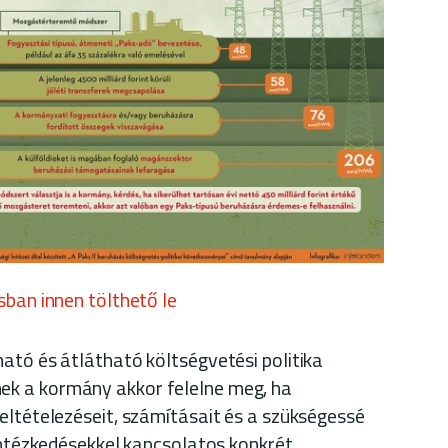
sban innen tölthető le
ató és átlátható költségvetési politika
k a kormány akkor felelne meg, ha
eltételezéseit, számításait és a szükségessé
 intézkedésekkel kapcsolatos konkrét