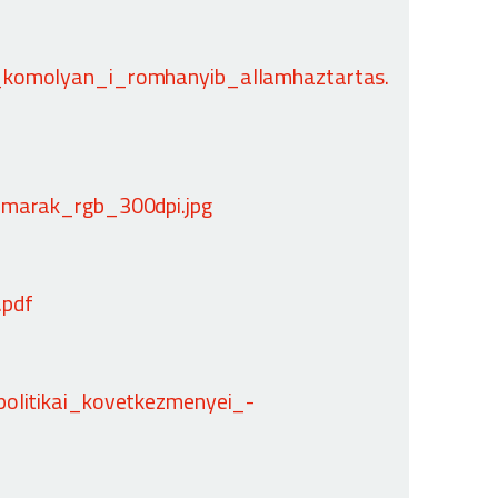
_komolyan_i_romhanyib_allamhaztartas.
amarak_rgb_300dpi.jpg
.pdf
politikai_kovetkezmenyei_-