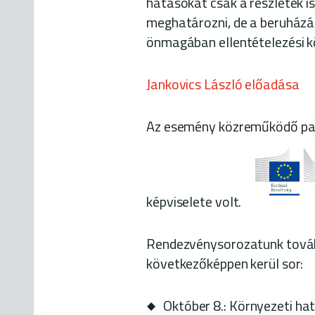
hatásokat csak a részletek 
meghatározni, de a beruház
önmagában ellentételezési kö
Jankovics László előadása
Az esemény közreműködő par
képviselete volt.
Rendezvénysorozatunk tovább
következőképpen kerül sor:
Október 8.: Környezeti ha