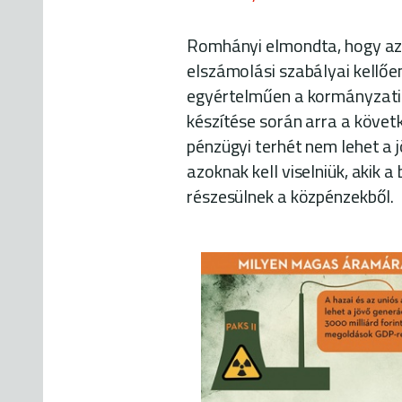
Romhányi elmondta, hogy az E
elszámolási szabályai kellőe
egyértelműen a kormányzati 
készítése során arra a követ
pénzügyi terhét nem lehet a 
azoknak kell viselniük, akik 
részesülnek a közpénzekből.