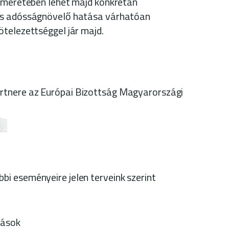
ismeretében lehet majd konkrétan
ás adósságnövelő hatása várhatóan
telezettséggel jár majd.
tnere az Európai Bizottság Magyarországi
i eseményeire jelen terveink szerint
tások