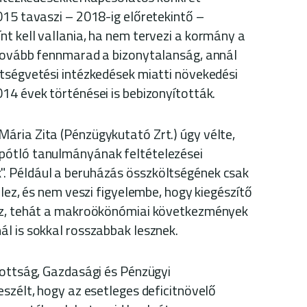
015 tavaszi – 2018-ig előretekintő –
t kell vallania, ha nem tervezi a kormány a
 tovább fennmarad a bizonytalanság, annál
tségvetési intézkedések miatti növekedési
14 évek történései is bebizonyították.
ária Zita (Pénzügykutató Zrt.) úgy vélte,
pótló tanulmányának feltételezései
 Például a beruházás összköltségének csak
elez, és nem veszi figyelembe, hogy kiegészítő
sz, tehát a makroökönómiai következmények
l is sokkal rosszabbak lesznek.
zottság, Gazdasági és Pénzügyi
eszélt, hogy az esetleges deficitnövelő