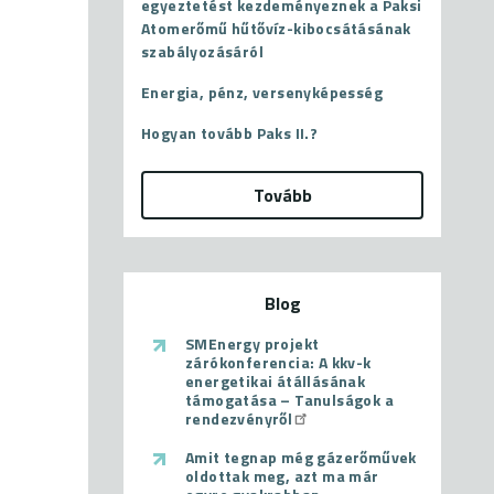
egyeztetést kezdeményeznek a Paksi
Atomerőmű hűtővíz-kibocsátásának
szabályozásáról
Energia, pénz, versenyképesség
Hogyan tovább Paks II.?
Tovább
Blog
SMEnergy projekt
zárókonferencia: A kkv-k
energetikai átállásának
támogatása – Tanulságok a
rendezvényről
Amit tegnap még gázerőművek
oldottak meg, azt ma már