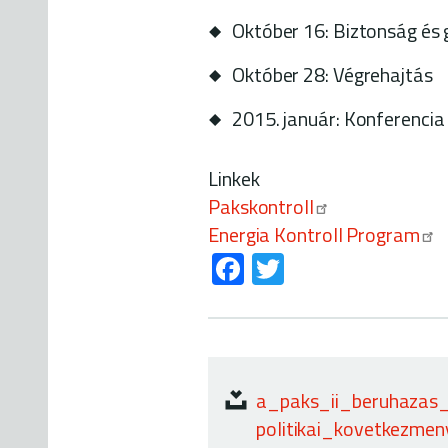
Október 16: Biztonság és 
Október 28: Végrehajtás
2015. január: Konferencia 
Linkek
Pakskontroll
Energia Kontroll Program
Fa
T
ce
wi
b
tt
o
er
ok
a_paks_ii_beruhazas_
politikai_kovetkezmeny