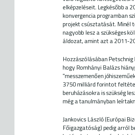
elképzeléseit. Legkésőbb a 2
konvergencia programban szín
projekt csúsztatását. Minél
nagyobb lesz a szükséges köl
áldozat, amint azt a 2011-20
Hozzászólásában Petschnig M
hogy Romhányi Balázs hiány
"messzemenően jóhiszeműek".
3750 milliárd forintot feltét
beruházásokra is szükség le
még a tanulmányban leírtakná
Jankovics László (Európai Bi
Főigazgatóság) pedig arról b