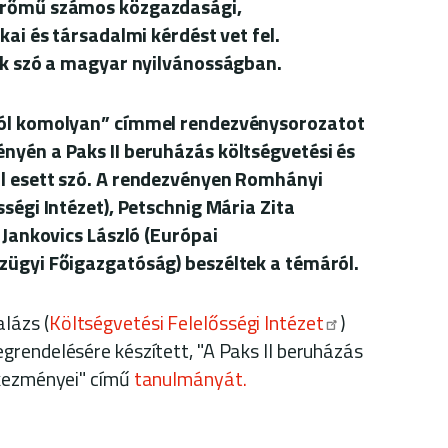
merőmű számos közgazdasági,
kai és társadalmi kérdést vet fel.
sik szó a magyar nyilvánosságban.
ról komolyan” címmel rendezvénysorozatot
nyén a Paks II beruházás költségvetési és
ól esett szó. A rendezvényen Romhányi
sségi Intézet), Petschnig Mária Zita
e Jankovics László (Európai
zügyi Főigazgatóság) beszéltek a témáról.
lázs (
Költségvetési Felelősségi Intézet
)
rendelésére készített, "A Paks II beruházás
tkezményei" című
tanulmányát.