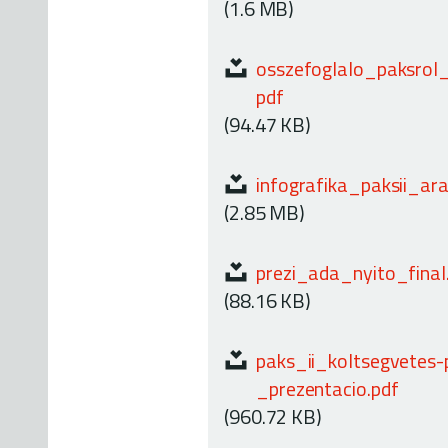
(1.6 MB)
osszefoglalo_paksrol
pdf
(94.47 KB)
infografika_paksii_ar
(2.85 MB)
prezi_ada_nyito_final
(88.16 KB)
paks_ii_koltsegvetes-
_prezentacio.pdf
(960.72 KB)