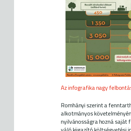
Az infografika nagy felbontá
Romhányi szerint a fenntarth
alkotmányos követelményéne
nyilvánosságra hozná saját f
váló kiigazító költségvetési