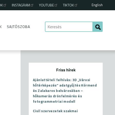
English
OK
INSTAGRAM
YOUTUBE
TIKTOK
K
SAJTÓSZOBA
Friss hírek
Ajánlattételi felhívás: 3D „Városi
hőtérképezés” adatgyűjtés Körmend
és Zalakaros belvárosában –
hőkamerás drónfelmérés és
fotogrammetriai modell
Civil szervezetek szakmai