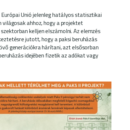
urópai Unió jelenleg hatályos statisztikai
n világosak ahhoz, hogy a projektet
szektorban kelljen elszámolni. Az elemzés
keztetésre jutott, hogy a paksi beruházás
jövő generációkra hárítani, azt elsősorban
a beruházás idejében fizetik az adókat vagy