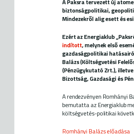
A Paksra tervezett új ato
biztonságpolitikai, geopoliti
Mindezekről alig esett és e
Ezért az Energiaklub „Paks
indított
, melynek első esemé
gazdaságpolitikai hatásair
Balázs (Költségvetési Felelő
(Pénzügykutató Zrt.), illetv
Bizottság, Gazdasági és Pén
A rendezvényen Romhányi Ba
bemutatta az Energiaklub meg
költségvetés-politikai köve
Romhányi Balázs előadása