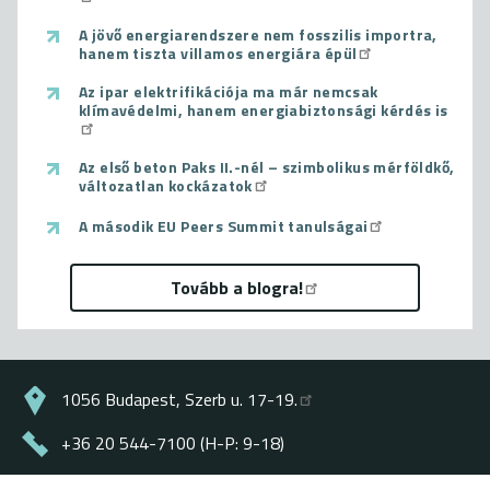
A jövő energiarendszere nem fosszilis importra,
hanem tiszta villamos energiára épül
Az ipar elektrifikációja ma már nemcsak
klímavédelmi, hanem energiabiztonsági kérdés is
Az első beton Paks II.-nél – szimbolikus mérföldkő,
változatlan kockázatok
A második EU Peers Summit tanulságai
Tovább a blogra!
1056 Budapest, Szerb u. 17-19.
+36 20 544-7100 (H-P: 9-18)
energiaklub@energiaklub.hu