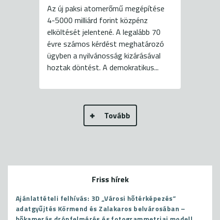
Az új paksi atomerőmű megépítése
4-5000 milliárd forint közpénz
elköltését jelentené. A legalább 70
évre számos kérdést meghatározó
ügyben a nyilvánosság kizárásával
hoztak döntést. A demokratikus...
Tovább
Friss hírek
Ajánlattételi felhívás: 3D „Városi hőtérképezés”
adatgyűjtés Körmend és Zalakaros belvárosában –
hőkamerás drónfelmérés és fotogrammetriai modell