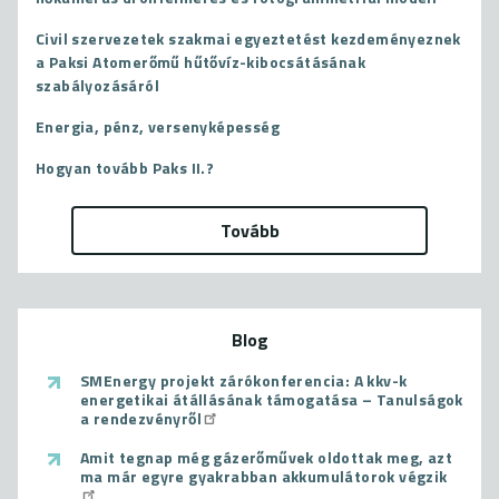
Civil szervezetek szakmai egyeztetést kezdeményeznek
a Paksi Atomerőmű hűtővíz-kibocsátásának
szabályozásáról
Energia, pénz, versenyképesség
Hogyan tovább Paks II.?
Tovább
Blog
SMEnergy projekt zárókonferencia: A kkv-k
energetikai átállásának támogatása – Tanulságok
a rendezvényről
Amit tegnap még gázerőművek oldottak meg, azt
ma már egyre gyakrabban akkumulátorok végzik