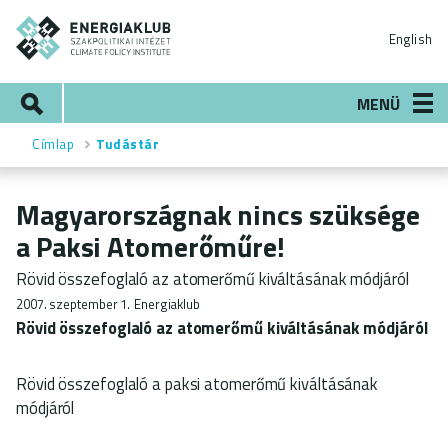
Ugrás
ENERGIAKLUB
a
English
tartalomra
Keresés
MENÜ
Címlap
Tudástár
Morzsa
Magyarországnak nincs szüksége
a Paksi Atomerőműre!
Rövid összefoglaló az atomerőmű kiváltásának módjáról
2007. szeptember 1.
Energiaklub
Rövid összefoglaló az atomerőmű kiváltásának módjáról
Rövid összefoglaló a paksi atomerőmű kiváltásának
módjáról