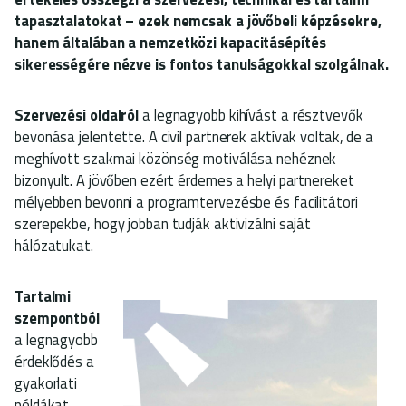
tapasztalatokat – ezek nemcsak a jövőbeli képzésekre,
hanem általában a nemzetközi kapacitásépítés
sikerességére nézve is fontos tanulságokkal szolgálnak.
Szervezési oldalról
a legnagyobb kihívást a résztvevők
bevonása jelentette. A civil partnerek aktívak voltak, de a
meghívott szakmai közönség motiválása nehéznek
bizonyult. A jövőben ezért érdemes a helyi partnereket
mélyebben bevonni a programtervezésbe és facilitátori
szerepekbe, hogy jobban tudják aktivizálni saját
hálózatukat.
Tartalmi
szempontból
a legnagyobb
érdeklődés a
gyakorlati
példákat