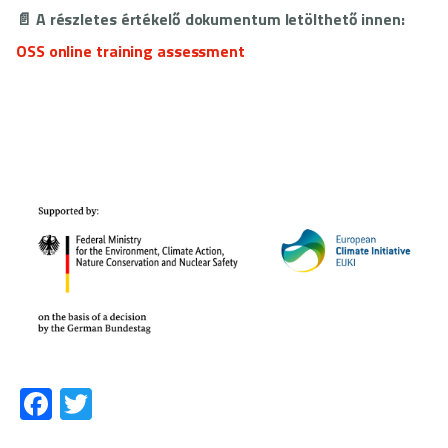
📄 A részletes értékelő dokumentum letölthető innen:
OSS online training assessment
Fa
T
ce
wi