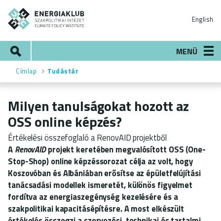
Ugrás
ENERGIAKLUB
a
English
tartalomra
Keresés
MENÜ
Címlap
Tudástár
Morzsa
Milyen tanulságokat hozott az
OSS online képzés?
Értékelési összefoglaló a RenovAID projektből
A
RenovAID
projekt keretében megvalósított OSS (One-
Stop-Shop) online képzéssorozat célja az volt, hogy
Koszovóban és Albániában erősítse az épületfelújítási
tanácsadási modellek ismeretét, különös figyelmet
fordítva az energiaszegénység kezelésére és a
szakpolitikai kapacitásépítésre. A most elkészült
értékelés összegzi a szervezési, technikai és tartalmi