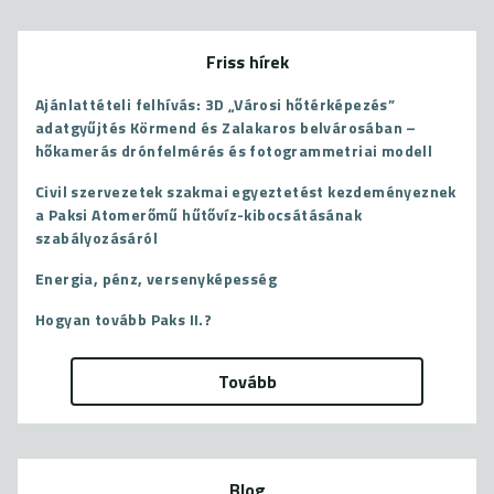
Friss hírek
Ajánlattételi felhívás: 3D „Városi hőtérképezés”
adatgyűjtés Körmend és Zalakaros belvárosában –
hőkamerás drónfelmérés és fotogrammetriai modell
Civil szervezetek szakmai egyeztetést kezdeményeznek
a Paksi Atomerőmű hűtővíz-kibocsátásának
szabályozásáról
Energia, pénz, versenyképesség
Hogyan tovább Paks II.?
Tovább
Blog