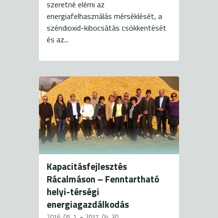
szeretné elérni az
energiafelhasználás mérséklését, a
széndioxid-kibocsátás csökkentését
és az...
Kapacitásfejlesztés
Rácalmáson – Fenntartható
helyi-térségi
energiagazdálkodás
-
2016. 05. 1.
2017. 04. 30.