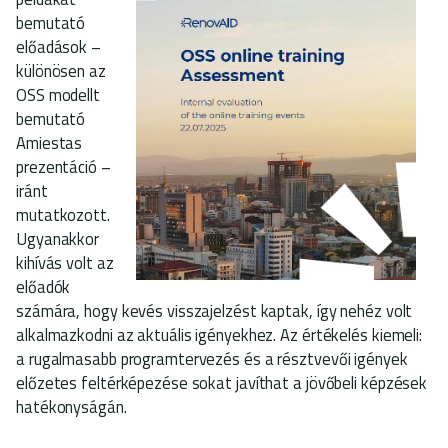
bemutató
előadások –
különösen az
OSS modellt
bemutató
Amiestas
prezentáció –
iránt
mutatkozott.
Ugyanakkor
kihívás volt az
előadók
számára, hogy kevés visszajelzést kaptak, így nehéz volt
alkalmazkodni az aktuális igényekhez. Az értékelés kiemeli:
a rugalmasabb programtervezés és a résztvevői igények
előzetes feltérképezése sokat javíthat a jövőbeli képzések
hatékonyságán.