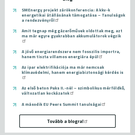
SMEnergy projekt zárókonferencia: A kkv-k
energetikai átállásának támogatása – Tanulságok
a rendezvényről
Amit tegnap még gázerőművek oldottak meg, azt
ma már egyre gyakrabban akkumulátorok végzik
A jövő energiarendszere nem fosszilis importra,
hanem tiszta villamos energiára épül
Az ipar elektrifikációja ma már nemcsak
klímavédelmi, hanem energiabiztonsági kérdés is
Az első beton Paks II.-nél – szimbolikus mérföldkő,
változatlan kockázatok
A második EU Peers Summit tanulságai
Tovább a blogra!