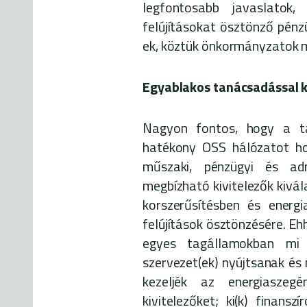
legfontosabb javaslatok,
felújításokat ösztönző pénz
ek, köztük önkormányzatok 
Egyablakos tanácsadással k
Nagyon fontos, hogy a t
hatékony OSS hálózatot hoz
műszaki, pénzügyi és adm
megbízható kivitelezők kivá
korszerűsítésben és energ
felújítások ösztönzésére. E
egyes tagállamokban mi a
szervezet(ek) nyújtsanak és
kezeljék az energiaszegé
kivitelezőket; ki(k) finans