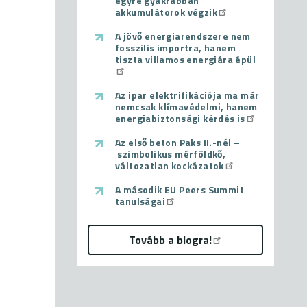
egyre gyakrabban
akkumulátorok végzik
A jövő energiarendszere nem
fosszilis importra, hanem
tiszta villamos energiára épül
Az ipar elektrifikációja ma már
nemcsak klímavédelmi, hanem
energiabiztonsági kérdés is
Az első beton Paks II.-nél –
szimbolikus mérföldkő,
változatlan kockázatok
A második EU Peers Summit
tanulságai
Tovább a blogra!