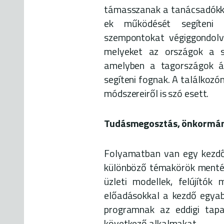
támasszanak a tanácsadókka
ek működését segíteni a
szempontokat végiggondolv
melyeket az országok a sa
amelyben a tagországok ált
segíteni fognak. A találkozó
módszereiről is szó esett.
Tudásmegosztás, önkormán
Folyamatban van egy kezd
különböző témakörök mentén 
üzleti modellek, felújítók 
előadásokkal a kezdő egya
programnak az eddigi tapas
következő alkalmakat.