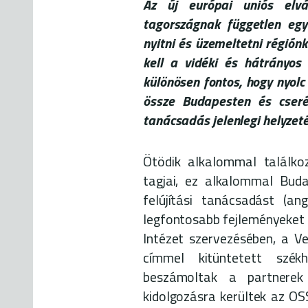
Az új európai uniós elvá
tagországnak független egy
nyitni és üzemeltetni régió
kell a vidéki és hátrányos h
különösen fontos, hogy nyolc
össze Budapesten és cseré
tanácsadás jelenlegi helyzeté
Ötödik alkalommal találk
tagjai, ez alkalommal Bud
felújítási tanácsadást (an
legfontosabb fejleményeket é
Intézet szervezésében, a V
címmel kitüntetett szék
beszámoltak a partnerek
kidolgozásra kerültek az OS