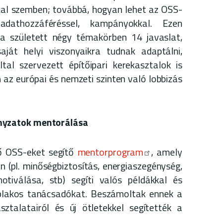
l szemben; továbbá, hogyan lehet az OSS-
dathozzáféréssel, kampányokkal. Ezen
a született négy témakörben 14 javaslat,
ját helyi viszonyaikra tudnak adaptálni,
al szervezett építőipari kerekasztalok is
n az európai és nemzeti szinten való lobbizás
yzatok mentorálása
ő OSS-eket segítő
mentorprogram
, amely
(pl. minőségbiztosítás, energiaszegénység,
motiválása, stb) segíti valós példákkal és
blakos tanácsadókat. Beszámoltak ennek a
ztalatairól és új ötletekkel segítették a