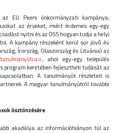
k az EU Peers önkormányzati kampánya,
azokat az érveket, miért érdemes egy-egy
sadást nyitni és az OSS hogyan tudja a helyi
tni. A kampány részeként kerül sor jövő év
szág, Írország, Olaszország és Litvánia) az
tanulmányútra
, ahol egy-egy település
s program keretében fejlesztheti tudását az
apcsolatban. A tanulmányút részleteit is
artnerek.
A magyar tanulmányútról további
tások ösztönzésére
sabb akadálya az információhiányon túl az