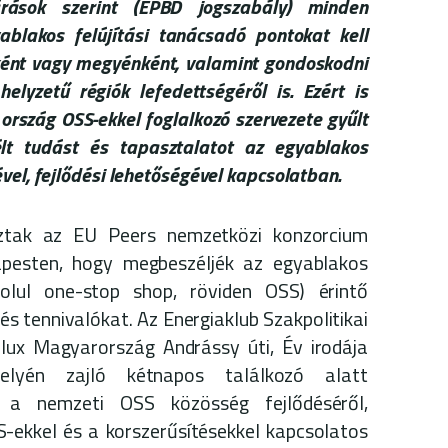
rások szerint (EPBD jogszabály) minden
ablakos felújítási tanácsadó pontokat kell
nként vagy megyénként, valamint gondoskodni
elyzetű régiók lefedettségéről is. Ezért is
 ország OSS-ekkel foglalkozó szervezete gyűlt
lt tudást és tapasztalatot az egyablakos
vel, fejlődési lehetőségével kapcsolatban.
oztak az EU Peers nemzetközi konzorcium
apesten, hogy megbeszéljék az egyablakos
golul one-stop shop, röviden OSS) érintő
s tennivalókat. Az Energiaklub Szakpolitikai
elux Magyarország Andrássy úti, Év irodája
helyén zajló kétnapos találkozó alatt
 a nemzeti OSS közösség fejlődéséről,
S-ekkel és a korszerűsítésekkel kapcsolatos