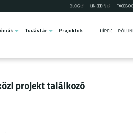
BLOG
LINKEDIN
FACEBO
Third
menu
Témák
Tudástár
Projektek
HÍREK
RÓLUN
Second
menu
özi projekt találkozó