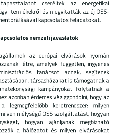
 tapasztalatot cseréltek az energetikai
ügyi termékekről és megvitatták az új OSS-
mentorálásával kapcsolatos feladatokat.
apcsolatos nemzeti javaslatok
agállamok az európai elvárások nyomán
zanak létre, amelyek független, ingyenes
inisztrációs tanácsot adnak, segítenek
lasztásában, társasházakat is támogatnak a
iahatékonysági kampányokat folytatnak a
hhez azonban érdemes végiggondolni, hogy az
 legmegfelelőbb keretrendszer: milyen
 milyen mélységű OSS szolgáltatást, hogyan
nységet, hogyan ajánljanak megbízható
zírozzák a hálózatot és milyen elvárásokat