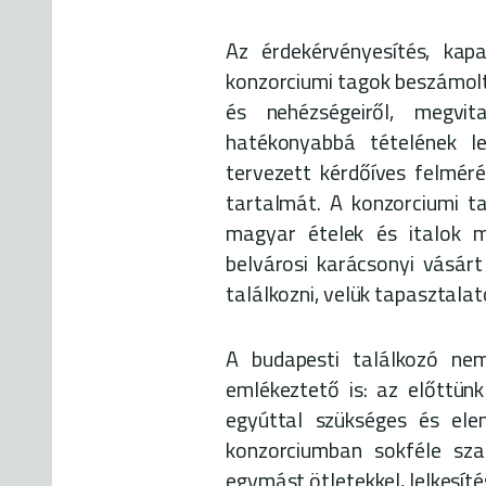
Az érdekérvényesítés, kapa
konzorciumi tagok beszámolt
és nehézségeiről, megvi
hatékonyabbá tételének l
tervezett kérdőíves felméré
tartalmát. A konzorciumi t
magyar ételek és italok me
belvárosi karácsonyi vásár
találkozni, velük tapasztalato
A budapesti találkozó ne
emlékeztető is: az előttünk
egyúttal szükséges és ele
konzorciumban sokféle szak
egymást ötletekkel, lelkesíté