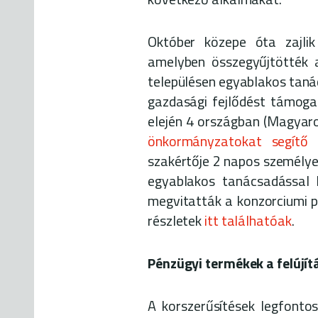
Október közepe óta zajli
amelyben összegyűjtötték 
településen egyablakos tanác
gazdasági fejlődést támoga
elején 4 országban (Magyaror
önkormányzatokat segítő 
szakértője 2 napos személye
egyablakos tanácsadással k
megvitatták a konzorciumi p
részletek
itt találhatóak
.
Pénzügyi termékek a felújí
A korszerűsítések legfonto