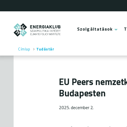
Ugrás
a
tartalomra
ENERGIAKLUB
Szolgáltatások
Main
menu
Címlap
Tudástár
Morzsa
EU Peers nemzetk
Budapesten
2025. december 2.