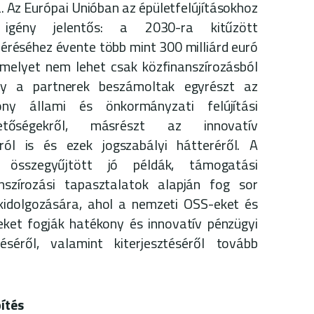
. Az Európai Unióban az épületfelújításokhoz
i igény jelentős: a 2030-ra kitűzött
éréséhez évente több mint 300 milliárd euró
 melyet nem lehet csak közfinanszírozásból
ogy a partnerek beszámoltak egyrészt az
ny állami és önkormányzati felújítási
ehetőségekről, másrészt az innovatív
ról is és ezek jogszabályi hátteréről. A
 összegyűjtött jó példák, támogatási
nszírozási tapasztalatok alapján fog sor
kidolgozására, ahol a nemzeti OSS-eket és
ket fogják hatékony és innovatív pénzügyi
éséről, valamint kiterjesztéséről tovább
ítés