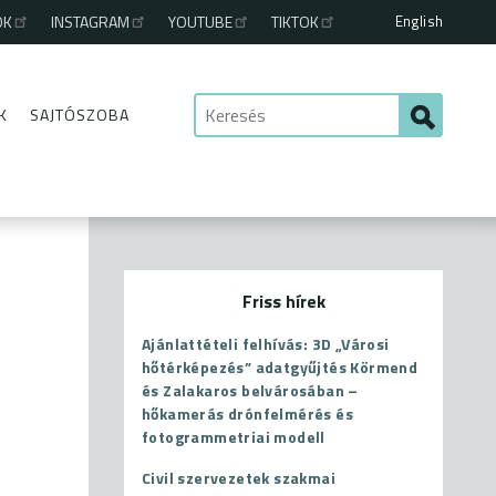
English
OK
INSTAGRAM
YOUTUBE
TIKTOK
K
SAJTÓSZOBA
Friss hírek
Ajánlattételi felhívás: 3D „Városi
hőtérképezés” adatgyűjtés Körmend
és Zalakaros belvárosában –
hőkamerás drónfelmérés és
fotogrammetriai modell
Civil szervezetek szakmai