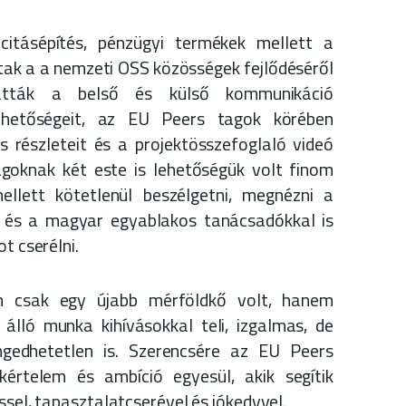
citásépítés, pénzügyi termékek mellett a
ak a a nemzeti OSS közösségek fejlődéséről
tatták a belső és külső kommunikáció
ehetőségeit, az EU Peers tagok körében
s részleteit és a projektösszefoglaló videó
agoknak két este is lehetőségük volt finom
llett kötetlenül beszélgetni, megnézni a
t és a magyar egyablakos tanácsadókkal is
t cserélni.
m csak egy újabb mérföldkő volt, hanem
 álló munka kihívásokkal teli, izgalmas, de
ngedhetetlen is. Szerencsére az EU Peers
értelem és ambíció egyesül, akik segítik
ssel, tapasztalatcserével és jókedvvel.