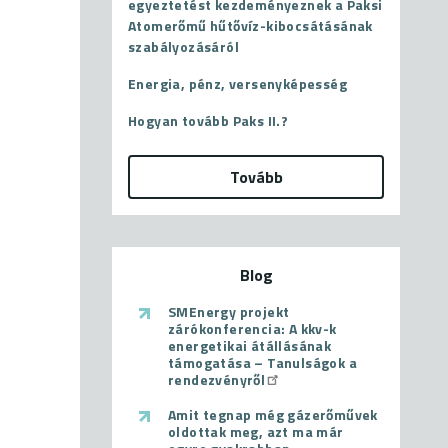
egyeztetést kezdeményeznek a Paksi
Atomerőmű hűtővíz-kibocsátásának
szabályozásáról
Energia, pénz, versenyképesség
Hogyan tovább Paks II.?
Tovább
Blog
SMEnergy projekt
zárókonferencia: A kkv-k
energetikai átállásának
támogatása – Tanulságok a
rendezvényről
Amit tegnap még gázerőművek
oldottak meg, azt ma már