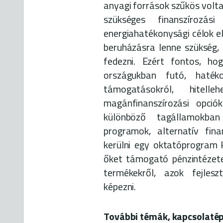
anyagi források szűkös volta
szükséges finanszírozás
energiahatékonysági célok el
beruházásra lenne szükség,
fedezni. Ezért fontos, h
országukban futó, hatéko
támogatásokról, hitell
magánfinanszírozási opciók
különböző tagállamokban
programok, alternatív fina
kerülni egy oktatóprogram 
őket támogató pénzintézete
termékekről, azok fejleszt
képezni.
További témák, kapcsolatép