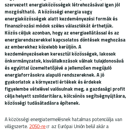
szervezett energiaközösségek létrehozásával igen jól
mozgósítható. A közösségi energia vagy
energiaközösségek alatt kezdeményezési formák és
finanszírozási módok széles választékát érthetjük.
Közös céljuk azonban, hogy az energiaellátással és az
energiarendszerekkel kapcsolatos döntések meghozása
az emberekhez közelebb kerüljön. A
kezdeményezéseken keresztül közösségek, lakosok
önkormányzatok, kisvállalkozások válnak tulajdonosává
és egyúttal üzemeltetőjévé a jellemzően megújuló
energiaforrásokra alapuló rendszereknek. A jó
gyakorlatok a környezeti értékek és érdekek
figyelembe vételével valósulnak meg, a gazdasági profit
célja helyett szolidaritásra, kölcsönös segítségnyújtásra,
közösségi tudásátadásra építenek.
A közösségi energiatermelésnek hatalmas potenciálja van
világszerte.
2050-re
az Európai Unión belül akár a