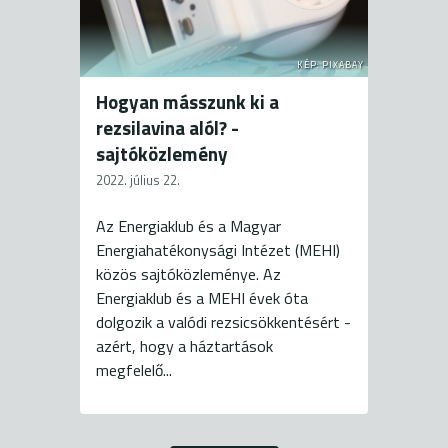
KÉP: PIXABAY
Hogyan másszunk ki a
rezsilavina alól? -
sajtóközlemény
2022. július 22.
Az Energiaklub és a Magyar
Energiahatékonysági Intézet (MEHI)
közös sajtóközleménye. Az
Energiaklub és a MEHI évek óta
dolgozik a valódi rezsicsökkentésért -
azért, hogy a háztartások
megfelelő...