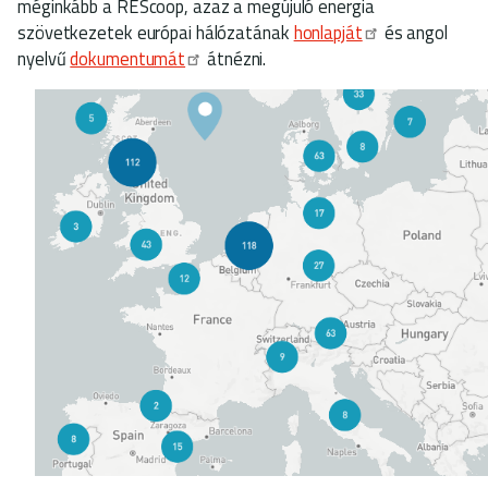
méginkább a REScoop, azaz a megújuló energia
szövetkezetek európai hálózatának
honlapját
és angol
nyelvű
dokumentumát
átnézni.