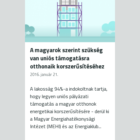
o
er
ok
A magyarok szerint szükség
van uniós támogatásra
otthonaik korszerűsítéséhez
2016. január 21.
A lakosság 94%-a indokoltnak tartja,
hogy legyen uniós pályázati
támogatás a magyar otthonok
energetikai korszerűsítésére - derül ki
a Magyar Energiahatékonysági
Intézet (MEHI) és az Energiaklub...