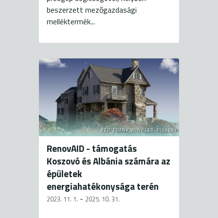
beszerzett mezőgazdasági
melléktermék...
KÉP: FRANK WINKLER, PIXABAY
RenovAID - támogatás
Koszovó és Albánia számára az
épületek
energiahatékonysága terén
-
2023. 11. 1.
2025. 10. 31.