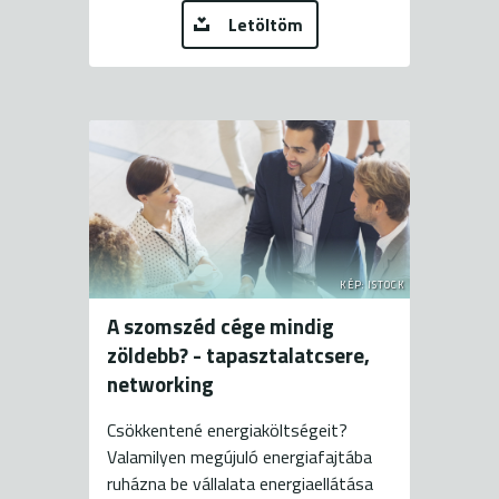
Letöltöm
KÉP: ISTOCK
A szomszéd cége mindig
zöldebb? - tapasztalatcsere,
networking
Csökkentené energiaköltségeit?
Valamilyen megújuló energiafajtába
ruházna be vállalata energiaellátása