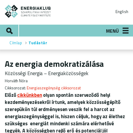
Ugrás
ENERGIAKLUB
a
English
tartalomra
Keresés
MENÜ
Címlap
Tudástár
Morzsa
Az energia demokratizálása
Közösségi Energia – Energiaközösségek
Horváth Nóra
Cikksorozat
Energiaszegénység cikksorozat
Előző
cikkünkben
olyan spontán szerveződő helyi
kezdeményezésekről írtunk, amelyek közzösségépítő
szerepükön túl erdményesen veszik fel a harcot az
energiaszegénységgel is, hiszen céljuk, hogy az élethez
szükséges energiát mindenki számára elérhetővé
tegyék. A közösségben rejlő erő és potenciál jól