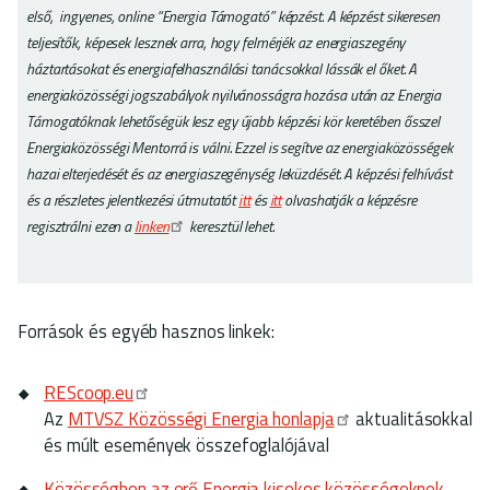
első, ingyenes, online “Energia Támogató” képzést. A képzést sikeresen
teljesítők, képesek lesznek arra, hogy felmérjék az energiaszegény
háztartásokat és energiafelhasználási tanácsokkal lássák el őket. A
energiaközösségi jogszabályok nyilvánosságra hozása után az Energia
Támogatóknak lehetőségük lesz egy újabb képzési kör keretében ősszel
Energiaközösségi Mentorrá is válni. Ezzel is segítve az energiaközösségek
hazai elterjedését és az energiaszegénység leküzdését. A képzési felhívást
és a részletes jelentkezési útmutatót
itt
és
itt
olvashatják a képzésre
regisztrálni ezen a
linken
keresztül lehet.
Források és egyéb hasznos linkek:
REScoop.eu
Az
MTVSZ Közösségi Energia honlapja
aktualitásokkal
és múlt események összefoglalójával
Közösségben az erő Energia kisokos közösségeknek,