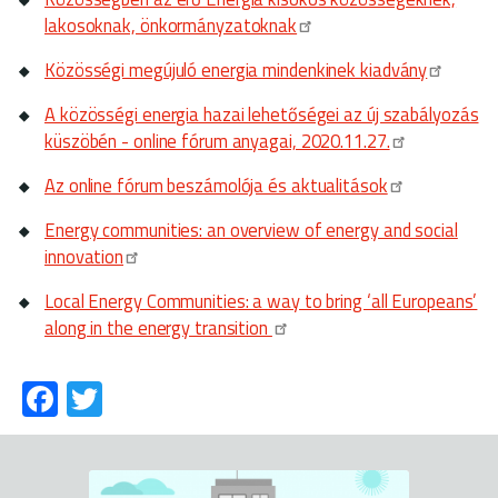
lakosoknak, önkormányzatoknak
Közösségi megújuló energia mindenkinek kiadvány
A közösségi energia hazai lehetőségei az új szabályozás
küszöbén - online fórum anyagai, 2020.11.27.
Az online fórum beszámolója és aktualitások
Energy communities: an overview of energy and social
innovation
Local Energy Communities: a way to bring ‘all Europeans’
along in the energy transition
Fa
T
ce
wi
b
tt