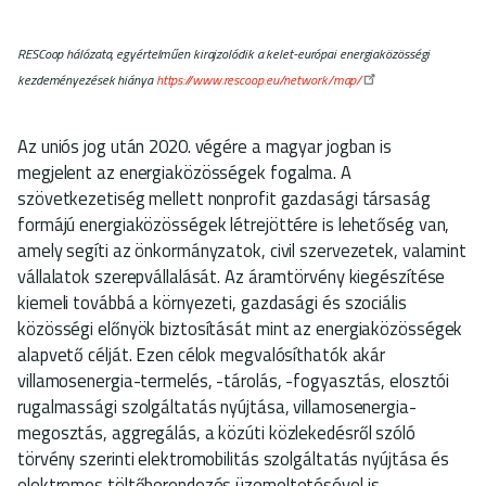
RESCoop hálózata, egyértelműen kirajzolódik a kelet-európai energiaközösségi
kezdeményezések hiánya
https://www.rescoop.eu/network/map/
Az uniós jog után 2020. végére a magyar jogban is
megjelent az energiaközösségek fogalma. A
szövetkezetiség mellett nonprofit gazdasági társaság
formájú energiaközösségek létrejöttére is lehetőség van,
amely segíti az önkormányzatok, civil szervezetek, valamint
vállalatok szerepvállalását. Az áramtörvény kiegészítése
kiemeli továbbá a környezeti, gazdasági és szociális
közösségi előnyök biztosítását mint az energiaközösségek
alapvető célját. Ezen célok megvalósíthatók akár
villamosenergia-termelés, -tárolás, -fogyasztás, elosztói
rugalmassági szolgáltatás nyújtása, villamosenergia-
megosztás, aggregálás, a közúti közlekedésről szóló
törvény szerinti elektromobilitás szolgáltatás nyújtása és
elektromos töltőberendezés üzemeltetésével is.