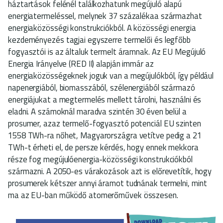
háztartások felénél találkozhatunk megújuló alapú
energiatermeléssel, melynek 37 százalékaa származhat
energiaközösségi konstrukciókból. A közösségi energia
kezdeményezés tagjai egyszerre termelői és legfőbb
fogyasztói is az általuk termelt áramnak. Az EU Megújuló
Energia Irányelve (RED II) alapján immár az
energiaközösségeknek joguk van a megújulókból, így például
napenergiából, biomasszából, szélenergiából származó
energiájukat a megtermelés mellett tárolni, használni és
eladni. A számoknál maradva szintén 30 éven belül a
prosumer, azaz termelő-fogyasztó potenciál EU szinten
1558 TWh-ra nőhet, Magyarországra vetítve pedig a 21
TWh-t érheti el, de persze kérdés, hogy ennek mekkora
része fog megújulóenergia-közösségi konstrukciókból
származni. A 2050-es várakozások azt is előrevetítik, hogy
prosumerek kétszer annyi áramot tudnának termelni, mint
ma az EU-ban működő atomerőművek összesen.