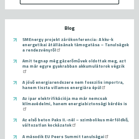
Blog
SMEnergy projekt zárókonferencia: A kkv-k
energetikai átállásának támogatása – Tanulságok
a rendezvényről
Amit tegnap még gázerőművek oldottak meg, azt
ma már egyre gyakrabban akkumulátorok végzik
A jövő energiarendszere nem fosszilis importra,
hanem tiszta villamos energiára épül
Az ipar elektrifikációja ma már nemcsak
klímavédelmi, hanem energiabiztonsági kérdés is
Az első beton Paks II.-nél – szimbolikus mérföldkő,
változatlan kockázatok
A második EU Peers Summit tanulságai