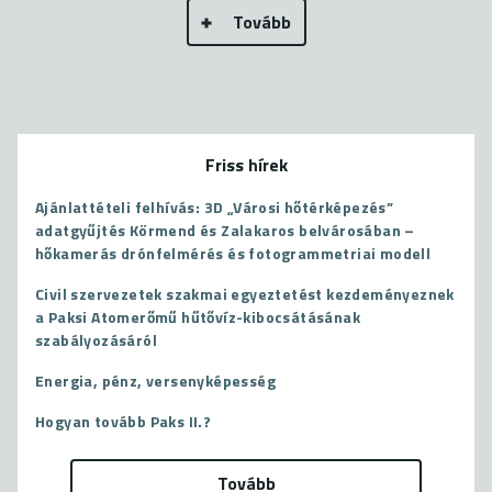
Tovább
Friss hírek
Ajánlattételi felhívás: 3D „Városi hőtérképezés”
adatgyűjtés Körmend és Zalakaros belvárosában –
hőkamerás drónfelmérés és fotogrammetriai modell
Civil szervezetek szakmai egyeztetést kezdeményeznek
a Paksi Atomerőmű hűtővíz-kibocsátásának
szabályozásáról
Energia, pénz, versenyképesség
Hogyan tovább Paks II.?
Tovább