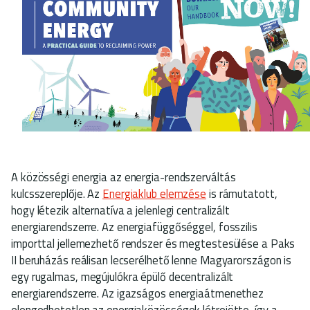
A közösségi energia az energia-rendszerváltás
kulcsszereplője. Az
Energiaklub elemzése
is rámutatott,
hogy létezik alternatíva a jelenlegi centralizált
energiarendszerre. Az energiafüggőséggel, fosszilis
importtal jellemezhető rendszer és megtestesülése a Paks
II beruházás reálisan lecserélhető lenne Magyarországon is
egy rugalmas, megújulókra épülő decentralizált
energiarendszerre. Az igazságos energiaátmenethez
elengedhetetlen az energiaközösségek létrejötte, így a