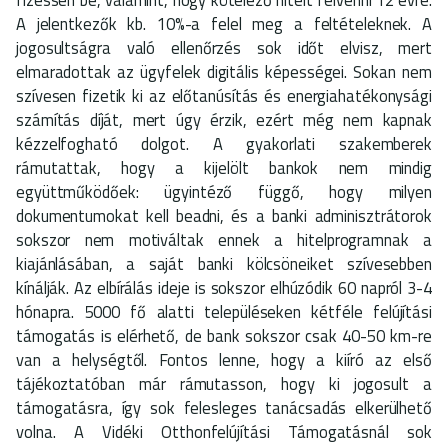
A jelentkezők kb. 10%-a felel meg a feltételeknek. A
jogosultságra való ellenőrzés sok időt elvisz, mert
elmaradottak az ügyfelek digitális képességei. Sokan nem
szívesen fizetik ki az előtanúsítás és energiahatékonysági
számítás díját, mert úgy érzik, ezért még nem kapnak
kézzelfogható dolgot. A gyakorlati szakemberek
rámutattak, hogy a kijelölt bankok nem mindig
együttműködőek: ügyintéző függő, hogy milyen
dokumentumokat kell beadni, és a banki adminisztrátorok
sokszor nem motiváltak ennek a hitelprogramnak a
kiajánlásában, a saját banki kölcsöneiket szívesebben
kínálják. Az elbírálás ideje is sokszor elhúzódik 60 napról 3-4
hónapra. 5000 fő alatti településeken kétféle felújítási
támogatás is elérhető, de bank sokszor csak 40-50 km-re
van a helységtől. Fontos lenne, hogy a kiíró az első
tájékoztatóban már rámutasson, hogy ki jogosult a
támogatásra, így sok felesleges tanácsadás elkerülhető
volna. A Vidéki Otthonfelújítási Támogatásnál sok