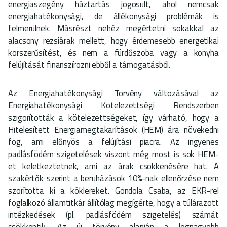
energiaszegény háztartás jogosult, ahol nemcsak
energiahatékonysági, de állékonysági problémák is
felmerülnek. Másrészt nehéz megértetni sokakkal az
alacsony rezsiárak mellett, hogy érdemesebb energetikai
korszerűsítést, és nem a fürdőszoba vagy a konyha
felújítását finanszírozni ebből a támogatásból.
Az Energiahatékonysági Törvény változásával az
Energiahatékonysági Kötelezettségi Rendszerben
szigorították a kötelezettségeket, így várható, hogy a
Hitelesített Energiamegtakarítások (HEM) ára növekedni
fog, ami előnyös a felújítási piacra. Az ingyenes
padlásfödém szigetelések viszont még most is sok HEM-
et keletkeztetnek, ami az árak csökkenésére hat. A
szakértők szerint a beruházások 10%-nak ellenőrzése nem
szorította ki a kóklereket. Gondola Csaba, az EKR-rel
foglalkozó államtitkár állítólag megígérte, hogy a túlárazott
intézkedések (pl. padlásfödém szigetelés) számát
csökkentik. Az új törvény alapján a legnagyobb