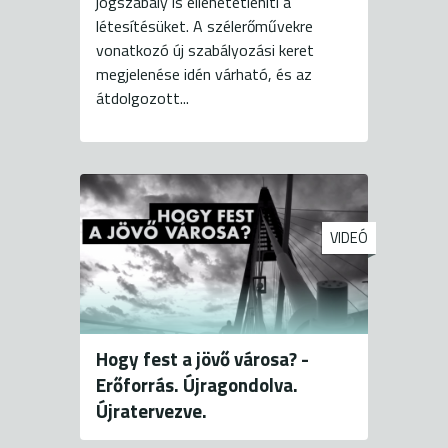
jogszabály is ellehetetleníti a
létesítésüket. A szélerőművekre
vonatkozó új szabályozási keret
megjelenése idén várható, és az
átdolgozott...
VIDEÓ
Hogy fest a jövő városa? -
Erőforrás. Újragondolva.
Újratervezve.