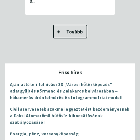
a...
Tovább
Friss hírek
Ajánlattételi felhívás: 3D „Városi hőtérképezés”
adatgyűjtés Körmend és Zalakaros belvárosában –
hőkamerás drónfelmérés és fotogrammetriai modell
Civil szervezetek szakmai egyeztetést kezdeményeznek
a Paksi Atomerőmű hűtővíz-kibocsátásának
szabályozásáról
Energia, pénz, versenyképesség