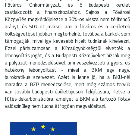
Fővárosi Önkormányzat, és 8 budapesti kerület
csatlakozott a finanszírozáshoz. Sajnos a Fővárosi
Közgyűlés megkérdőjelezte a 30%-os vissza nem térítendő
arányt, és 50%-ot javasol, ami a főváros és a kerületek
költségvetését jobban megterhelné, továbbá a bankok sem
támogatják, mivel így kevesebb hitelt tudnának kihelyezni.
Ezzel párhuzamosan a Klímaügynökségtől elvették a
lebonyolítás jogát, és a Budapesti Közműveket bízták meg
a pályázat menedzselésével, ami veszélyezteti a gyors, és
hatékony lebonyolítást - mivel a BKM egy nagy,
bürokratikus szervezet. Azért is lenne jó, ha a BKÜ-nél
maradna a BZP menedzselése, mert még számos tervük
van további budapesti épülettípusok felújítására, illetve a
fűtés dekarbonizációra, amelyet a BKM alá tartozó Főtáv
valószínűleg nem tudna átfogóan megvalósítani.