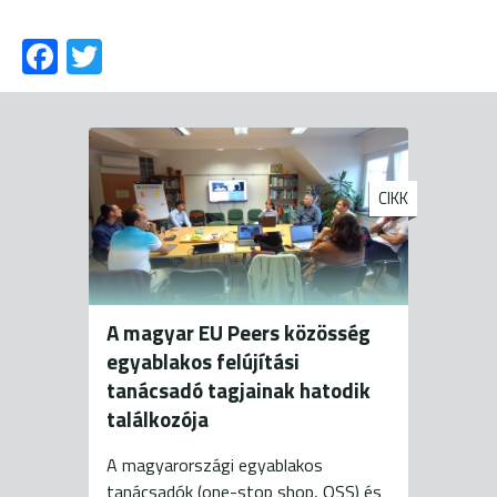
Fa
T
ce
wi
b
tt
o
er
ok
CIKK
A magyar EU Peers közösség
egyablakos felújítási
tanácsadó tagjainak hatodik
találkozója
A magyarországi egyablakos
tanácsadók (one-stop shop, OSS) és