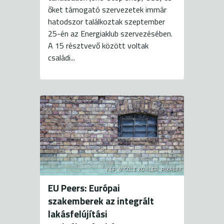
őket támogató szervezetek immár
hatodszor találkoztak szeptember
25-én az Energiaklub szervezésében.
A 15 résztvevő között voltak
családi...
KÉP: NICOLE KÖHLER, PIXABAY
EU Peers: Európai
szakemberek az integrált
lakásfelújítási