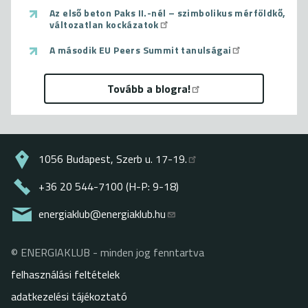
Az első beton Paks II.-nél – szimbolikus mérföldkő,
változatlan kockázatok
A második EU Peers Summit tanulságai
Tovább a blogra!
1056 Budapest, Szerb u. 17-19.
+36 20 544-7100 (H-P: 9-18)
energiaklub@energiaklub.hu
© ENERGIAKLUB - minden jog fenntartva
Lábléc
felhasználási feltételek
adatkezelési tájékoztató