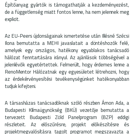
Építőanyag gyártók is támogathatják a kezdeményezést,
de a függetlenség miatt fontos lenne, ha nem jelennek meg
explicit.
Az EU-Peers újdonságainak ismertetése után Illésné Szécsi
Ilona bemutatta a MEHI javaslatait a döntéshozók felé,
amelyek egy országos, hatékony egyablakos tanácsadó
hálózat fenntartására irányul. Az ajánlások többségével a
jelenlévők egyetértettek. Felmerült, hogy érdemes lenne a
RenoMentor Hálózatnak egy egyesületet létrehozni, hogy
az érdekérvényesítési tevékenységünket hatékonyabban
tudjuk kifejteni.
A társasházas tanácsadóknak szóló részben Ámon Ada, a
Budapesti Klímaügynökség (BKÜ) vezetője bemutatta a
tervezett Budapesti Zöld Panelprogram (BZP) eddigi
részleteit. Az előszűrésre, projekt előkészítésre és
projektmegvalósításra tagolt programot megszavazta a