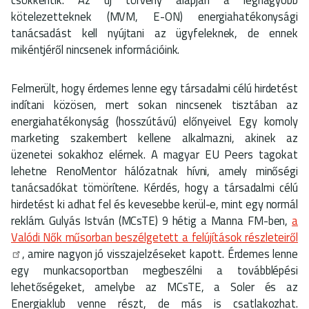
kötelezetteknek (MVM, E-ON) energiahatékonysági
tanácsadást kell nyújtani az ügyfeleknek, de ennek
mikéntjéről nincsenek információink.
Felmerült, hogy érdemes lenne egy társadalmi célú hirdetést
indítani közösen, mert sokan nincsenek tisztában az
energiahatékonyság (hosszútávú) előnyeivel. Egy komoly
marketing szakembert kellene alkalmazni, akinek az
üzenetei sokakhoz elérnek. A magyar EU Peers tagokat
lehetne RenoMentor hálózatnak hívni, amely minőségi
tanácsadókat tömörítene. Kérdés, hogy a társadalmi célú
hirdetést ki adhat fel és kevesebbe kerül-e, mint egy normál
reklám. Gulyás István (MCsTE) 9 hétig a Manna FM-ben,
a
Valódi Nők műsorban beszélgetett a felújítások részleteiről
, amire nagyon jó visszajelzéseket kapott. Érdemes lenne
egy munkacsoportban megbeszélni a továbblépési
lehetőségeket, amelybe az MCsTE, a Soler és az
Energiaklub venne részt, de más is csatlakozhat.