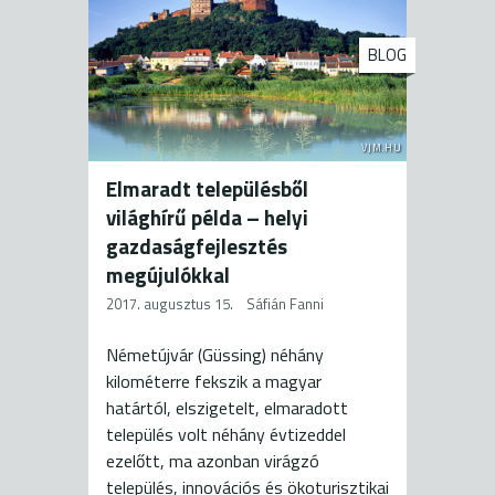
BLOG
VJM.HU
Elmaradt településből
világhírű példa – helyi
gazdaságfejlesztés
megújulókkal
2017. augusztus 15.
Sáfián Fanni
Németújvár (Güssing) néhány
kilométerre fekszik a magyar
határtól, elszigetelt, elmaradott
település volt néhány évtizeddel
ezelőtt, ma azonban virágzó
település, innovációs és ökoturisztikai