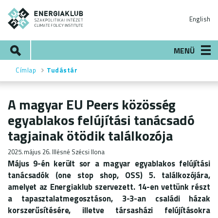
Ugrás
ENERGIAKLUB
a
English
tartalomra
Keresés
MENÜ
Címlap
Tudástár
Morzsa
A magyar EU Peers közösség
egyablakos felújítási tanácsadó
tagjainak ötödik találkozója
2025. május 26.
Illésné Szécsi Ilona
Május 9-én került sor a magyar egyablakos felújítási
tanácsadók (one stop shop, OSS) 5. találkozójára,
amelyet az Energiaklub szervezett. 14-en vettünk részt
a tapasztalatmegosztáson, 3-3-an családi házak
korszerűsítésére, illetve társasházi felújításokra