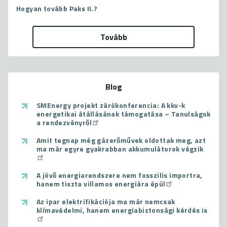
Hogyan tovább Paks II.?
Tovább
Blog
SMEnergy projekt zárókonferencia: A kkv-k
energetikai átállásának támogatása – Tanulságok
a rendezvényről
Amit tegnap még gázerőművek oldottak meg, azt
ma már egyre gyakrabban akkumulátorok végzik
A jövő energiarendszere nem fosszilis importra,
hanem tiszta villamos energiára épül
Az ipar elektrifikációja ma már nemcsak
klímavédelmi, hanem energiabiztonsági kérdés is