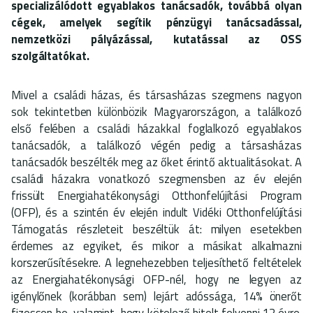
specializálódott egyablakos tanácsadók, továbbá olyan
cégek, amelyek segítik pénzügyi tanácsadással,
nemzetközi pályázással, kutatással az OSS
szolgáltatókat.
Mivel a családi házas, és társasházas szegmens nagyon
sok tekintetben különbözik Magyarországon, a találkozó
első felében a családi házakkal foglalkozó egyablakos
tanácsadók, a találkozó végén pedig a társasházas
tanácsadók beszélték meg az őket érintő aktualitásokat. A
családi házakra vonatkozó szegmensben az év elején
frissült Energiahatékonysági Otthonfelújítási Program
(OFP), és a szintén év elején indult Vidéki Otthonfelújítási
Támogatás részleteit beszéltük át: milyen esetekben
érdemes az egyiket, és mikor a másikat alkalmazni
korszerűsítésekre. A legnehezebben teljesíthető feltételek
az Energiahatékonysági OFP-nél, hogy ne legyen az
igénylőnek (korábban sem) lejárt adóssága, 14% önerőt
fizessen be, valamint, hogy kötelező hitelt felvenni 12 évre.