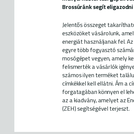
Brossúránk segít eligazodni
Jelentős összeget takaríthat
eszközöket vásárolunk, amel
energiát használjanak fel. A
egyre több fogyasztó számár
mosógépet vegyen, amely kev
felismerték a vásárlók igény
számos ilyen terméket találu
címkékkel kell ellátni. Ám a c
forgatagában könnyen el lehe
az a kiadvány, amelyet az En
(ZEH) segítségével terjeszt.