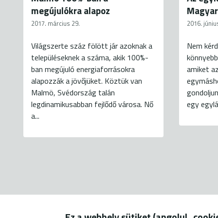
megújulókra alapoz
Magyar
2017. március 29.
2016. júniu
Világszerte száz fölött jár azoknak a
Nem kérd
településeknek a száma, akik 100%-
könnyebb 
ban megújuló energiaforrásokra
amiket a
alapozzák a jövőjüket. Köztük van
egymáshoz
Malmö, Svédország talán
gondoljun
legdinamikusabban fejlődő városa. Nő
egy egylá
a...
Ez a webhely sütiket (angolul „cook
1056 Budapest, Szerb u. 17-