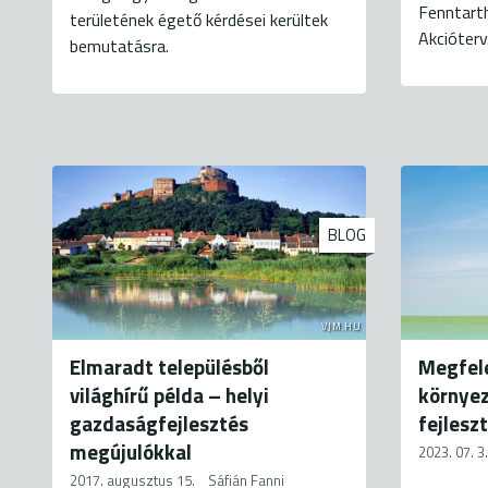
Fenntarth
területének égető kérdései kerültek
Akcióterv.
bemutatásra.
BLOG
VJM.HU
Elmaradt településből
Megfele
világhírű példa – helyi
környez
gazdaságfejlesztés
fejlesz
megújulókkal
2023. 07. 3.
2017. augusztus 15.
Sáfián Fanni