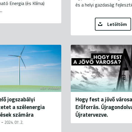
ató Energia (és Klíma)
és a helyi gazdaság fejleszté
..
Letöltöm
KÉP: PIXABAY
lő jogszabályi
Hogy fest a jövő városa
etet a szélenergia
Erőforrás. Újragondolv
tések számára
Újratervezve.
-
2024. 07. 2.