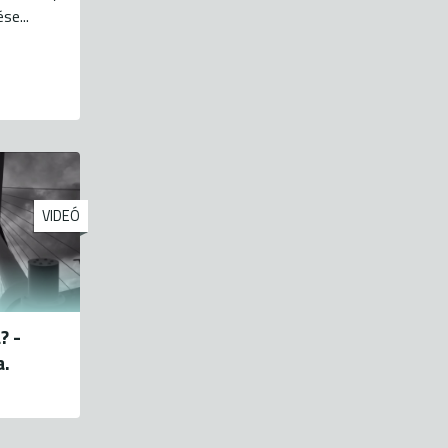
se...
VIDEÓ
? -
a.