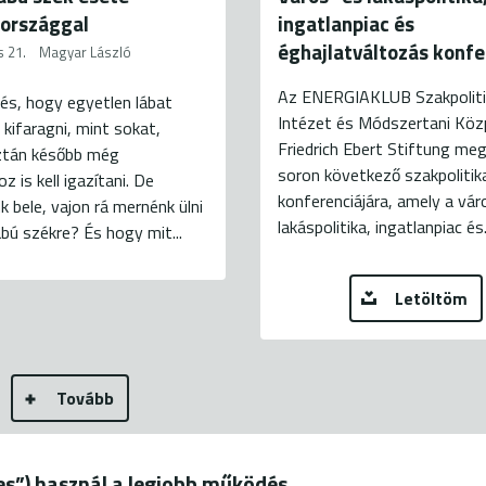
országgal
ingatlanpiac és
éghajlatváltozás konfe
s 21.
Magyar László
Az ENERGIAKLUB Szakpoliti
és, hogy egyetlen lábat
Intézet és Módszertani Köz
kifaragni, mint sokat,
Friedrich Ebert Stiftung meg
ztán később még
soron következő szakpolitik
 is kell igazítani. De
konferenciájára, amely a vár
k bele, vajon rá mernénk ülni
lakáspolitika, ingatlanpiac és.
bú székre? És hogy mit...
Letöltöm
Tovább
ies”) használ a legjobb működés
19.
+36 20 544-7100 (H-P: 9-18)