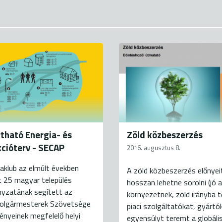
tható Energia- és
Zöld közbeszerzés
cióterv - SECAP
2016. augusztus 8.
aklub az elmúlt években
A zöld közbeszerzés előnyei
t 25 magyar település
hosszan lehetne sorolni (jó a
yzatának segített az
környezetnek, zöld irányba te
Polgármesterek Szövetsége
piaci szolgáltatókat, gyártó
nyeinek megfelelő helyi
egyensúlyt teremt a globáli