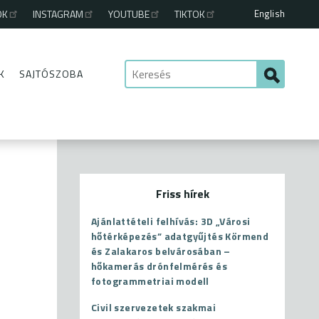
English
OK
INSTAGRAM
YOUTUBE
TIKTOK
K
SAJTÓSZOBA
Friss hírek
Ajánlattételi felhívás: 3D „Városi
hőtérképezés” adatgyűjtés Körmend
és Zalakaros belvárosában –
hőkamerás drónfelmérés és
fotogrammetriai modell
Civil szervezetek szakmai