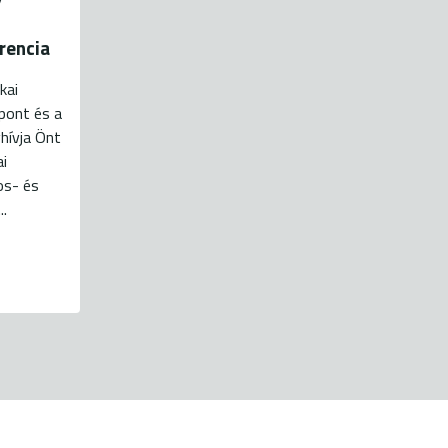
rencia
kai
pont és a
hívja Önt
ai
os- és
..
energiaklub@energiaklub.hu