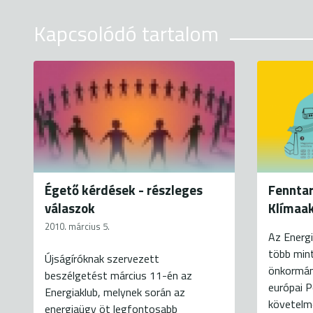
Kapcsolódó tartalom
Égető kérdések - részleges
Fenntar
válaszok
Klímaak
2010. március 5.
Az Energi
több min
Újságíróknak szervezett
önkormán
beszélgetést március 11-én az
európai 
Energiaklub, melynek során az
követelmé
energiaügy öt legfontosabb