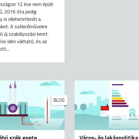
szágon 12 éve nem épült
ű, 2016 óta pedig
 is ellehetetleníti a
üket. A szélerőművekre
 új szabályozási keret
se idén várható, és az
tt...
BLOG
ábú szék esete
Város- és lakáspolitika