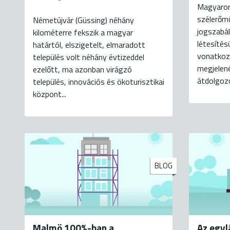
Magyaror
szélerőm
Németújvár (Güssing) néhány
jogszabály
kilométerre fekszik a magyar
létesítés
határtól, elszigetelt, elmaradott
vonatkozó
település volt néhány évtizeddel
megjelené
ezelőtt, ma azonban virágzó
átdolgozo
település, innovációs és ökoturisztikai
központ...
BLOG
Malmö 100%-ban a
Az egyl