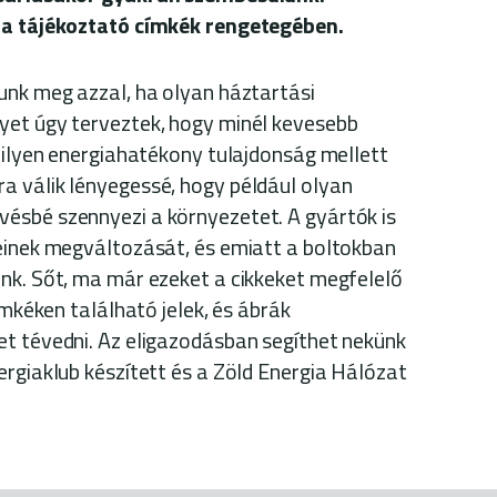
 a tájékoztató címkék rengetegében.
unk meg azzal, ha olyan háztartási
yet úgy terveztek, hogy minél kevesebb
z ilyen energiahatékony tulajdonság mellett
a válik lényegessé, hogy például olyan
ésbé szennyezi a környezetet. A gyártók is
einek megváltozását, és emiatt a boltokban
nk. Sőt, ma már ezeket a cikkeket megfelelő
ímkéken található jelek, és ábrák
t tévedni. Az eligazodásban segíthet nekünk
ergiaklub készített és a Zöld Energia Hálózat