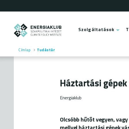
Ugrás
a
tartalomra
ENERGIAKLUB
Szolgáltatások
Main
menu
Címlap
Tudástár
Morzsa
Háztartási gépek
Energiaklub
Olcsóbb hűtőt vegyen, vagy
mellyel háztartási gépek v