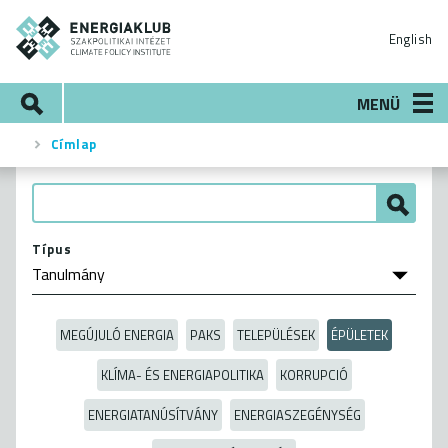
Ugrás
ENERGIAKLUB
a
English
tartalomra
Keresés
MENÜ
Címlap
Morzsa
Típus
MEGÚJULÓ ENERGIA
PAKS
TELEPÜLÉSEK
ÉPÜLETEK
KLÍMA- ÉS ENERGIAPOLITIKA
KORRUPCIÓ
ENERGIATANÚSÍTVÁNY
ENERGIASZEGÉNYSÉG