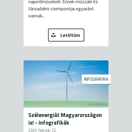
naperőműveknél. Ennek műszaki és
társadalmi szempontjai egyaránt
vannak...
Letöltöm
INFOGRAFIKA
KÉP: PIXABAY
Szélenergiát Magyarországon
is! - infografikák
2023. február 22.