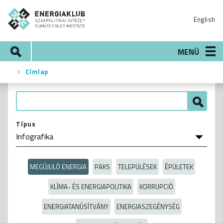
Ugrás
ENERGIAKLUB
a
English
tartalomra
Keresés
MENÜ
Címlap
Morzsa
Típus
MEGÚJULÓ ENERGIA
PAKS
TELEPÜLÉSEK
ÉPÜLETEK
KLÍMA- ÉS ENERGIAPOLITIKA
KORRUPCIÓ
ENERGIATANÚSÍTVÁNY
ENERGIASZEGÉNYSÉG