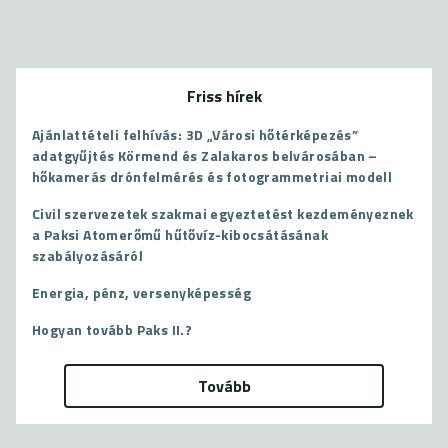
Friss hírek
Ajánlattételi felhívás: 3D „Városi hőtérképezés”
adatgyűjtés Körmend és Zalakaros belvárosában –
hőkamerás drónfelmérés és fotogrammetriai modell
Civil szervezetek szakmai egyeztetést kezdeményeznek
a Paksi Atomerőmű hűtővíz-kibocsátásának
szabályozásáról
Energia, pénz, versenyképesség
Hogyan tovább Paks II.?
Tovább