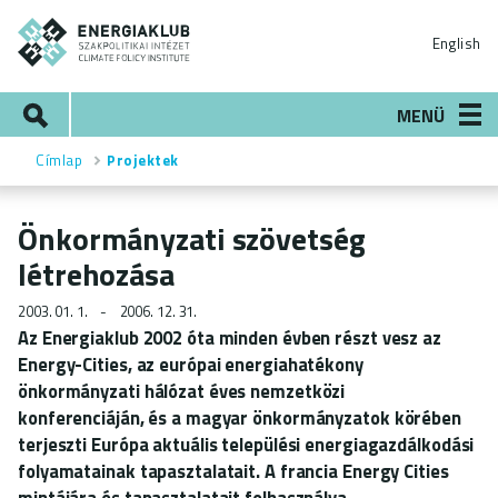
Ugrás
ENERGIAKLUB
a
English
tartalomra
Keresés
MENÜ
Címlap
Projektek
Morzsa
Önkormányzati szövetség
létrehozása
2003. 01. 1.
2006. 12. 31.
Az Energiaklub 2002 óta minden évben részt vesz az
Energy-Cities, az európai energiahatékony
önkormányzati hálózat éves nemzetközi
konferenciáján, és a magyar önkormányzatok körében
terjeszti Európa aktuális települési energiagazdálkodási
folyamatainak tapasztalatait. A francia Energy Cities
mintájára és tapasztalatait felhasználva