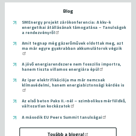
Blog
SMEnergy projekt zárókonferencia: A kkv-k
energetikai átállásának támogatása – Tanulságok
a rendezvényről
Amit tegnap még gázerőművek oldottak meg, azt
ma már egyre gyakrabban akkumulátorok végzik
A jövő energiarendszere nem fosszilis importra,
hanem tiszta villamos energiára épül
Az ipar elektrifikációja ma már nemcsak
klímavédelmi, hanem energiabiztonsági kérdés is
Az első beton Paks II.-nél – szimbolikus mérföldkő,
változatlan kockázatok
A második EU Peers Summit tanulságai
Tovább a blogra!