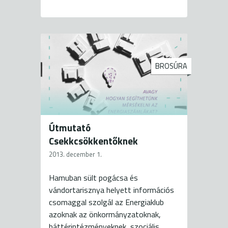
BROSÚRA
Útmutató
Csekkcsökkentőknek
2013. december 1.
Hamuban sült pogácsa és
vándortarisznya helyett információs
csomaggal szolgál az Energiaklub
azoknak az önkormányzatoknak,
háttérintézményeknek, szociális