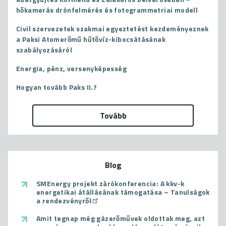
hőkamerás drónfelmérés és fotogrammetriai modell
Civil szervezetek szakmai egyeztetést kezdeményeznek
a Paksi Atomerőmű hűtővíz-kibocsátásának
szabályozásáról
Energia, pénz, versenyképesség
Hogyan tovább Paks II.?
Tovább
Blog
SMEnergy projekt zárókonferencia: A kkv-k
energetikai átállásának támogatása – Tanulságok
a rendezvényről
Amit tegnap még gázerőművek oldottak meg, azt