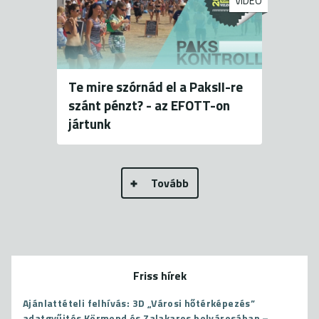
VIDEÓ
Te mire szórnád el a PaksII-re
szánt pénzt? - az EFOTT-on
jártunk
Tovább
Friss hírek
Ajánlattételi felhívás: 3D „Városi hőtérképezés”
adatgyűjtés Körmend és Zalakaros belvárosában –