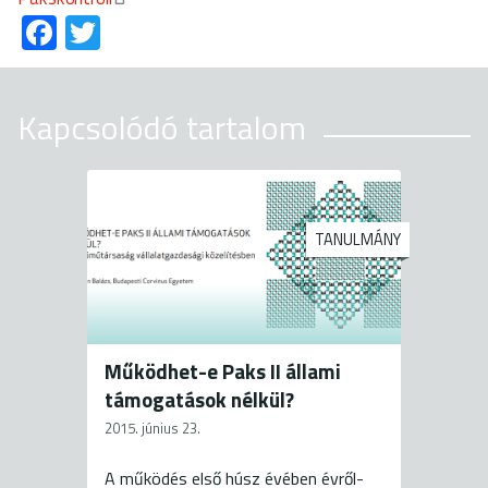
Fa
T
ce
wi
b
tt
Kapcsolódó tartalom
o
er
ok
TANULMÁNY
Működhet-e Paks II állami
támogatások nélkül?
2015. június 23.
A működés első húsz évében évről-