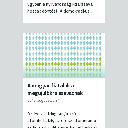
ügyben a nyilvánosság kizárásával
hoztak döntést. A demokratikus...
A magyar fiatalok a
megújulókra szavaznak
2016. augusztus 31.
Az évezredekig sugározó
atomhulladék, az orosz atomerőmű
és korrupt politikusok helyett inkább