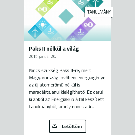
TANULMÁNY
Paks II nélkül a világ
2015. január 20.
Nincs szükség Paks II-re, mert
Magyarország jövőbeni energiaigénye
az új atomerőmű nélkül is
maradéktalanul kielégíthető. Ez derül
ki abból az Energiaklub által készített
tanulmányból, amely ennek a 4...
Letöltöm