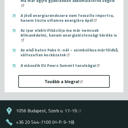
ma már egyre gyakrabban akkumulátorok végzik
A jövő energiarendszere nem fosszilis importra,
hanem tiszta villamos energiára épül
Az ipar elektrifikációja ma már nemcsak
klímavédelmi, hanem energiabiztonsági kérdés is
Az első beton Paks II.-nél – szimbolikus mérföldkő,
változatlan kockázatok
A második EU Peers Summit tanulságai
Tovább a blogra!
1056 Budapest, Szerb u. 17-19.
+36 20 544-7100 (H-P: 9-18)