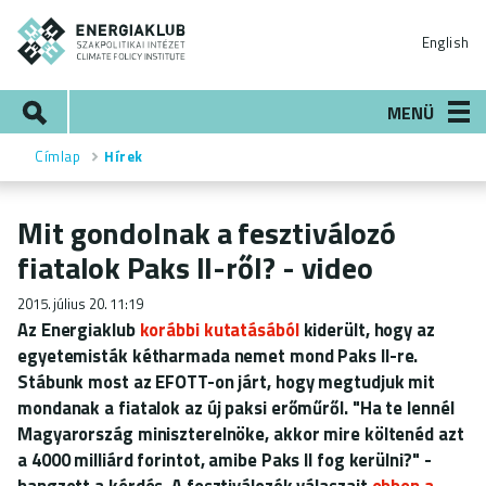
Ugrás
ENERGIAKLUB
a
English
tartalomra
Keresés
MENÜ
Címlap
Hírek
Morzsa
Mit gondolnak a fesztiválozó
fiatalok Paks II-ről? - video
2015. július 20. 11:19
Az Energiaklub
korábbi kutatásából
kiderült, hogy az
egyetemisták kétharmada nemet mond Paks II-re.
Stábunk most az EFOTT-on járt, hogy megtudjuk mit
mondanak a fiatalok az új paksi erőműről. "Ha te lennél
Magyarország miniszterelnöke, akkor mire költenéd azt
a 4000 milliárd forintot, amibe Paks II fog kerülni?" -
hangzott a kérdés. A fesztiválozók válaszait
ebben a