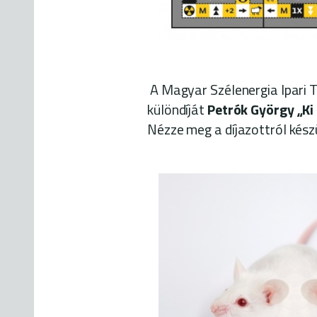
A Magyar Szélenergia Ipari T
különdíját
Petrók György „Ki 
Nézze meg a díjazottról kész