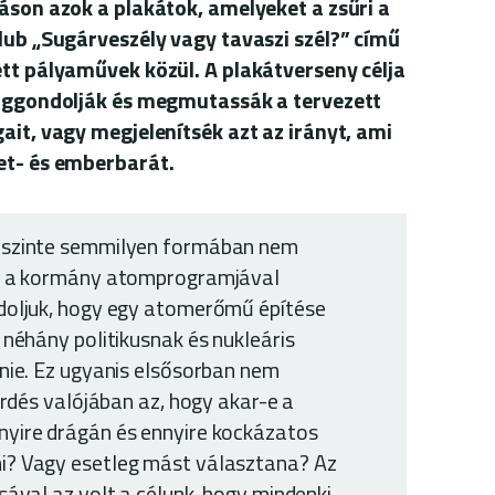
táson azok a plakátok, amelyeket a zsűri a
klub „Sugárveszély vagy tavaszi szél?” című
ett pályaművek közül. A plakátverseny célja
giggondolják és megmutassák a tervezett
ait, vagy megjelenítsék azt az irányt, ami
zet- és emberbarát.
 szinte semmilyen formában nem
t a kormány atomprogramjával
doljuk, hogy egy atomerőmű építése
néhány politikusnak és nukleáris
nie. Ez ugyanis elsősorban nem
érdés valójában az, hogy akar-e a
yire drágán és ennyire kockázatos
? Vagy esetleg mást választana? Az
ával az volt a célunk, hogy mindenki