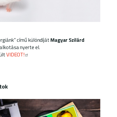
rgiánk” című különdíját
Magyar Szilárd
alkotása nyerte el.
ült
VIDEOT!
atok