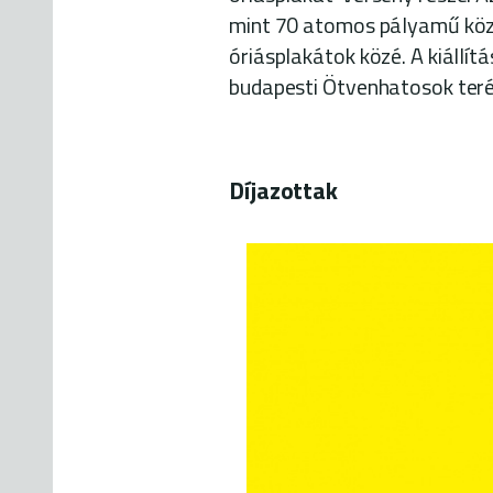
mint 70 atomos pályamű közül
óriásplakátok közé. A kiállí
budapesti Ötvenhatosok ter
Díjazottak