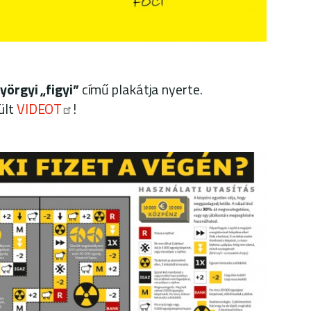
yörgyi „figyi”
című plakátja nyerte.
ült
VIDEOT
!