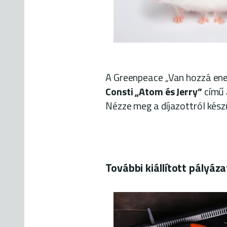
A Greenpeace „Van hozzá ene
Consti „Atom és Jerry”
című 
Nézze meg a díjazottról kész
További kiállított pályáz