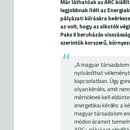
Már láthatóak az ARC kiállí
legjobbnak ítélt az Energia
pályázati kiírására beérkez
az volt, hogy az alkotók vé
Paks II beruházás visszásság
szerintük korszerű, környe
„A magyar társadalom
nyilváníthat vélemény
kapcsolatban. Úgy gon
olyan kérdés, amit nem 
mérnöknek kell eldönte
energetikai kérdés: a k
magyar társadalom enn
módon áramot termelni
ARC+ pályázat elindítás