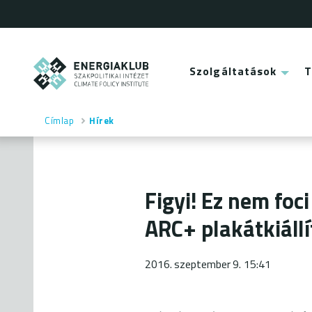
Ugrás
a
tartalomra
ENERGIAKLUB
Szolgáltatások
Main
menu
Címlap
Hírek
Morzsa
Figyi! Ez nem foci
ARC+ plakátkiáll
2016. szeptember 9. 15:41