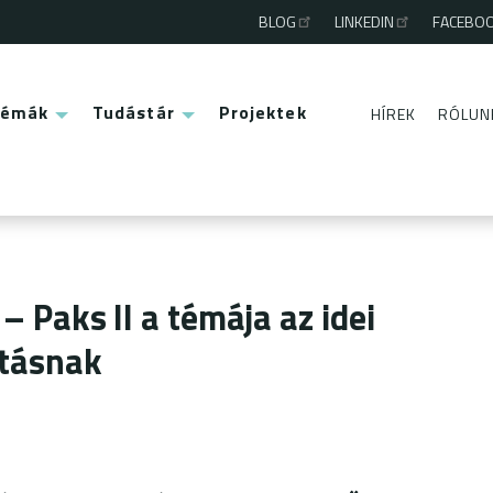
BLOG
LINKEDIN
FACEBO
Third
menu
Témák
Tudástár
Projektek
HÍREK
RÓLUN
Second
menu
 – Paks II a témája az idei
ításnak