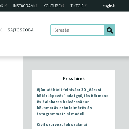
English
OK
INSTAGRAM
YOUTUBE
TIKTOK
K
SAJTÓSZOBA
Friss hírek
Ajánlattételi felhívás: 3D „Városi
hőtérképezés” adatgyűjtés Körmend
és Zalakaros belvárosában –
hőkamerás drónfelmérés és
fotogrammetriai modell
Civil szervezetek szakmai