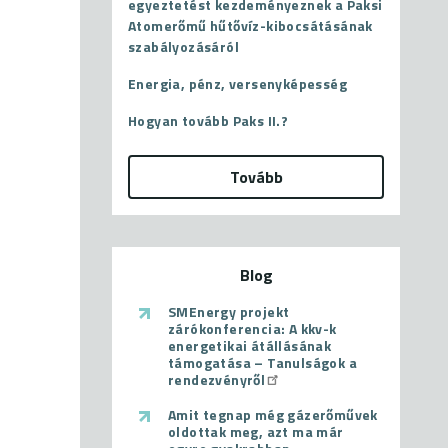
egyeztetést kezdeményeznek a Paksi
Atomerőmű hűtővíz-kibocsátásának
szabályozásáról
Energia, pénz, versenyképesség
Hogyan tovább Paks II.?
Tovább
Blog
SMEnergy projekt
zárókonferencia: A kkv-k
energetikai átállásának
támogatása – Tanulságok a
rendezvényről
Amit tegnap még gázerőművek
oldottak meg, azt ma már