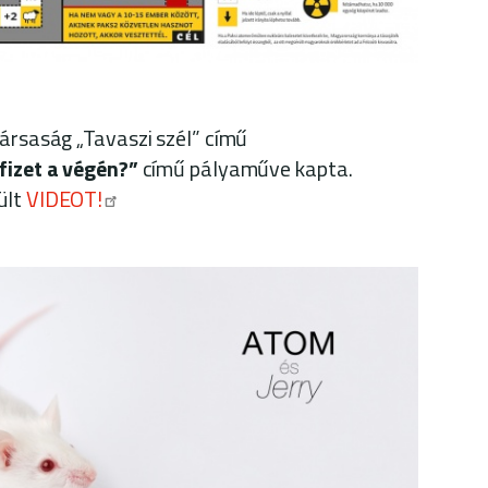
ársaság „Tavaszi szél” című
fizet a végén?”
című pályaműve kapta.
ült
VIDEOT!