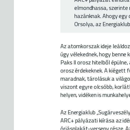
elmondhassa, szerinte 
hazánknak. Ahogy egy
Orsolya, az Energiaklu
Az atomkorszak ideje leáldo
úgy vélekednek, hogy benne k
Paks II orosz hitelből épülne
orosz érdekeknek. A kiégett 
maradnak, tárolásuk a világo
viszont egyre olcsóbb, korlát
helyen, vidéken is munkahely
Az Energiaklub „Sugárveszély
ARC+ pályázati kiírása az i
óriásplakát-verseny része. Az