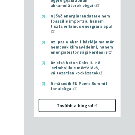
egyre gyakrabban
akkumulátorok végzik
A jövő energiarendszere nem
fosszilis importra, hanem
tiszta villamos energiára épül
Az ipar elektrifikációja ma már
nemcsak klímavédelmi, hanem
energiabiztonsági kérdés is
Az első beton Paks II.-nél –
szimbolikus mérföldkő,
változatlan kockázatok
A második EU Peers Summit
tanulságai
Tovább a blogra!