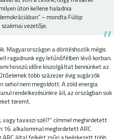
milyen úton kellene haladnia
 demokráciában” – mondta Fülöp
b szakmai vezetője.
zik. Magyarországon a döntéshozók mégis
ell ragadnunk egy letűnőfélben lévő korban.
, ami hosszú időre kiszolgáltat bennünket az
fűtőelemek több százezer évig sugárzók
n sehol nem megoldott. A zöld energia
lanul rendelkezésünkre áll, az országban sok
eket teremt.
, vagy tavaszi szél?” címmel meghirdetett
dén 16. alkalommal meghirdetett ARC
 ARC által felkért zsűri a beérkezett több