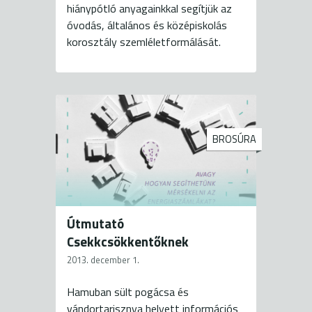
hiánypótló anyagainkkal segítjük az
óvodás, általános és középiskolás
korosztály szemléletformálását.
BROSÚRA
Útmutató
Csekkcsökkentőknek
2013. december 1.
Hamuban sült pogácsa és
vándortarisznya helyett információs