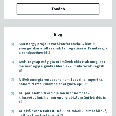
Tovább
Blog
SMEnergy projekt zárókonferencia: A kkv-k
energetikai átállásának támogatása – Tanulságok
a rendezvényről
Amit tegnap még gázerőművek oldottak meg, azt
ma már egyre gyakrabban akkumulátorok végzik
A jövő energiarendszere nem fosszilis importra,
hanem tiszta villamos energiára épül
Az ipar elektrifikációja ma már nemcsak
klímavédelmi, hanem energiabiztonsági kérdés is
Az első beton Paks II.-nél – szimbolikus mérföldkő,
változatlan kockázatok