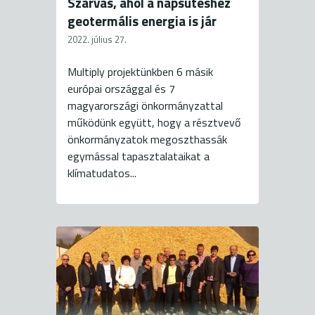
Szarvas, ahol a napsütéshez
geotermális energia is jár
2022. július 27.
Multiply projektünkben 6 másik
európai országgal és 7
magyarországi önkormányzattal
működünk együtt, hogy a résztvevő
önkormányzatok megoszthassák
egymással tapasztalataikat a
klímatudatos...