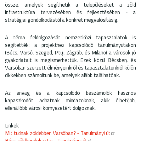
össze, amelyek segíthetik a településeket a zöld
infrastruktúra tervezésében és fejlesztésében - a
stratégiai gondolkodástól a konkrét megvalósításig.
A téma feldolgozását nemzetközi tapasztalatok is
segítették: a projekthez kapcsolódó tanulmányutakon
(Bécs, Varsó, Szeged, Ptuj, Zágráb, és Milano) a városok jó
gyakorlatait is megismerhettük. Ezek közül Bécsben, és
Varsóban szerzett élményeinkről és tapasztalatunkról külön
cikkekben számoltunk be, amelyek alább találhatóak.
Az anyag és a kapcsolódó beszámolók hasznos
kapaszkodót adhatnak mindazoknak, akik élhetőbb,
ellenállóbb városi környezetért dolgoznak.
Linkek
Mit tudnak zöldebben Varsóban? - Tanulmányi út
Bécs zöldhomlokzatai - Tanulmányi út