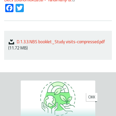
Fa
T
ce
wi
b
tt
o
er
ok
D.1.3.3.NBS booklet_Study visits-compressed.pdf
(11.72 MB)
CIKK