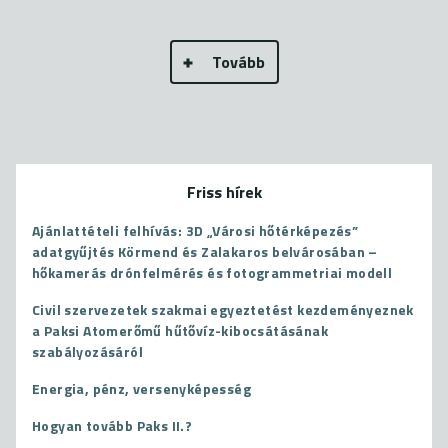
Tovább
Friss hírek
Ajánlattételi felhívás: 3D „Városi hőtérképezés”
adatgyűjtés Körmend és Zalakaros belvárosában –
hőkamerás drónfelmérés és fotogrammetriai modell
Civil szervezetek szakmai egyeztetést kezdeményeznek
a Paksi Atomerőmű hűtővíz-kibocsátásának
szabályozásáról
Energia, pénz, versenyképesség
Hogyan tovább Paks II.?