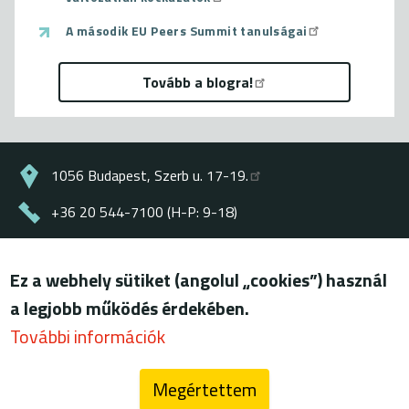
A második EU Peers Summit tanulságai
Tovább a blogra!
1056 Budapest, Szerb u. 17-19.
+36 20 544-7100 (H-P: 9-18)
energiaklub@energiaklub.hu
Ez a webhely sütiket (angolul „cookies”) használ
© ENERGIAKLUB - minden jog fenntartva
a legjobb működés érdekében.
Lábléc
felhasználási feltételek
További információk
adatkezelési tájékoztató
Megértettem
blog (archív)