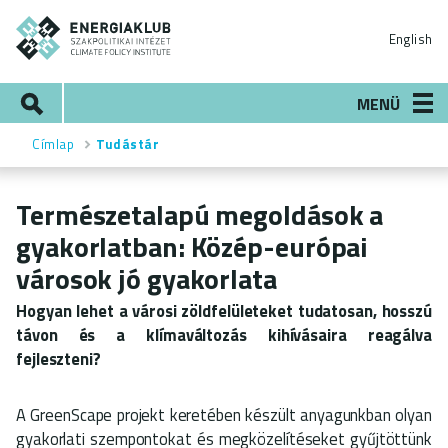
Ugrás
ENERGIAKLUB
a
English
tartalomra
Keresés
MENÜ
Címlap
Tudástár
Morzsa
Természetalapú megoldások a
gyakorlatban: Közép-európai
városok jó gyakorlata
Hogyan lehet a városi zöldfelületeket tudatosan, hosszú
távon és a klímaváltozás kihívásaira reagálva
fejleszteni?
A GreenScape projekt keretében készült anyagunkban olyan
gyakorlati szempontokat és megközelítéseket gyűjtöttünk