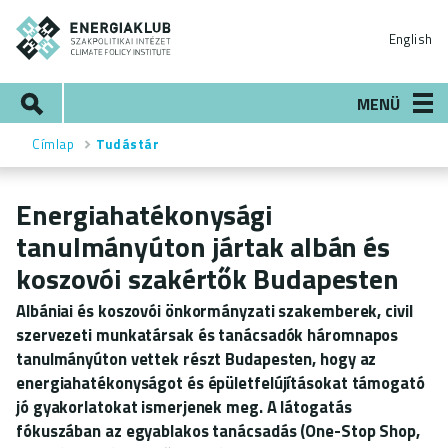
Ugrás
ENERGIAKLUB
a
English
tartalomra
Keresés
MENÜ
Címlap
Tudástár
Morzsa
Energiahatékonysági
tanulmányúton jártak albán és
koszovói szakértők Budapesten
Albániai és koszovói önkormányzati szakemberek, civil
szervezeti munkatársak és tanácsadók háromnapos
tanulmányúton vettek részt Budapesten, hogy az
energiahatékonyságot és épületfelújításokat támogató
jó gyakorlatokat ismerjenek meg. A látogatás
fókuszában az egyablakos tanácsadás (One-Stop Shop,