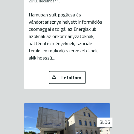
2013. december 1.
Hamuban sült pogácsa és
vándortarisznya helyett információs
csomaggal szolgál az Energiaklub
azoknak az önkormányzatoknak,
háttérintézményeknek, szociális
területen működő szervezeteknek,
akik hosszú...
Letöltöm
BLOG