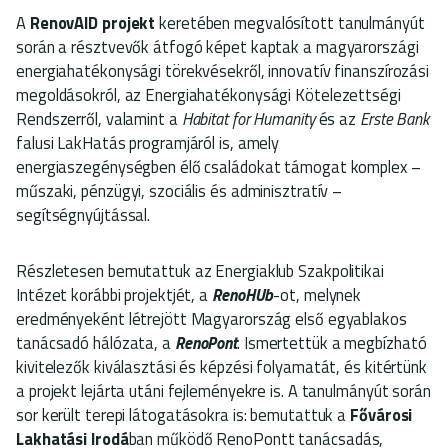
A
RenovAID projekt
keretében megvalósított tanulmányút
során a résztvevők átfogó képet kaptak a magyarországi
energiahatékonysági törekvésekről, innovatív finanszírozási
megoldásokról, az Energiahatékonysági Kötelezettségi
Rendszerről, valamint a
Habitat for Humanity
és az
Erste Bank
falusi LakHatás programjáról is, amely
energiaszegénységben élő családokat támogat komplex –
műszaki, pénzügyi, szociális és adminisztratív –
segítségnyújtással.
Részletesen bemutattuk az Energiaklub Szakpolitikai
Intézet korábbi projektjét, a
RenoHUb
-ot, melynek
eredményeként létrejött Magyarország első egyablakos
tanácsadó hálózata, a
RenoPont
. Ismertettük a megbízható
kivitelezők kiválasztási és képzési folyamatát, és kitértünk
a projekt lejárta utáni fejleményekre is. A tanulmányút során
sor került terepi látogatásokra is: bemutattuk a
Fővárosi
Lakhatási Irodá
ban működő RenoPontt tanácsadás,