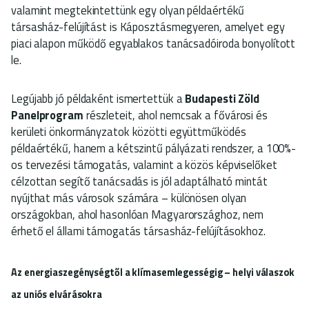
valamint megtekintettünk egy olyan példaértékű
társasház-felújítást is Káposztásmegyeren, amelyet egy
piaci alapon működő egyablakos tanácsadóiroda bonyolított
le.
Legújabb jó példaként ismertettük a
Budapesti Zöld
Panelprogram
részleteit, ahol nemcsak a fővárosi és
kerületi önkormányzatok közötti együttműködés
példaértékű, hanem a kétszintű pályázati rendszer, a 100%-
os tervezési támogatás, valamint a közös képviselőket
célzottan segítő tanácsadás is jól adaptálható mintát
nyújthat más városok számára – különösen olyan
országokban, ahol hasonlóan Magyarországhoz, nem
érhető el állami támogatás társasház-felújításokhoz.
Az energiaszegénységtől a klímasemlegességig – helyi válaszok
az uniós elvárásokra