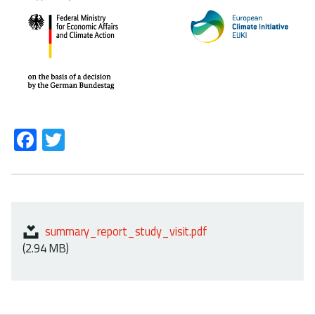
Fa
T
ce
wi
b
tt
o
er
ok
summary_report_study_visit.pdf
(2.94 MB)