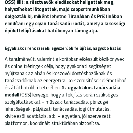
OSS) állt: a résztvevők eladásokat hallgattak meg,
helyszíneket látogattak, majd csoportmunkában
dolgozták ki, miként lehetne Tiranában és Prištinában
elindítani egy olyan tanácsadó irodát, amely a lakossági
épületfelújításokat hatékonyan támogatja.
Egyablakos rendszerek: egyszerűbb felújítás, nagyobb hatás
A tanulmányút, valamint a korábban elkészült kézikönyvek
és online tréningek célja, hogy gyakorlati segítséget
nyújtsanak az albán és koszovói döntéshozóknak és
tanácsadóknak az energetikai korszerűsítések elérhetőbbé
és átláthatóbbá tételében. Az
egyablakos tanácsadási
modell
(OSS) lényege, hogy a felújítás során szükséges
szolgáltatásokat – műszaki tanácsadás, pénzügyi
lehetőségek, pályázati tanácsadás, jogi útmutatás,
kivitelezői adatbázis, stb. – egyetlen, jól szervezett
platformon, koordinált struktúrában biztosítsa.