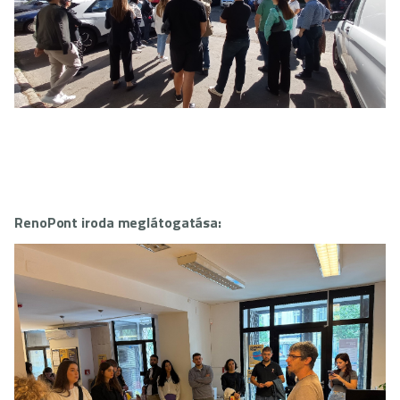
RenoPont iroda meglátogatása: