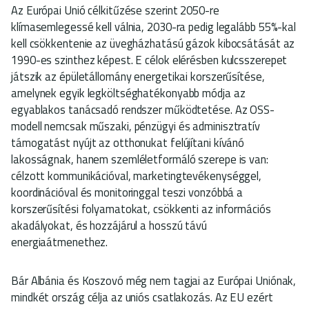
Az Európai Unió célkitűzése szerint 2050-re
klímasemlegessé kell válnia, 2030-ra pedig legalább 55%-kal
kell csökkentenie az üvegházhatású gázok kibocsátását az
1990-es szinthez képest. E célok elérésben kulcsszerepet
játszik az épületállomány energetikai korszerűsítése,
amelynek egyik legköltséghatékonyabb módja az
egyablakos tanácsadó rendszer működtetése. Az OSS-
modell nemcsak műszaki, pénzügyi és adminisztratív
támogatást nyújt az otthonukat felújítani kívánó
lakosságnak, hanem szemléletformáló szerepe is van:
célzott kommunikációval, marketingtevékenységgel,
koordinációval és monitoringgal teszi vonzóbbá a
korszerűsítési folyamatokat, csökkenti az információs
akadályokat, és hozzájárul a hosszú távú
energiaátmenethez.
Bár Albánia és Koszovó még nem tagjai az Európai Uniónak,
mindkét ország célja az uniós csatlakozás. Az EU ezért