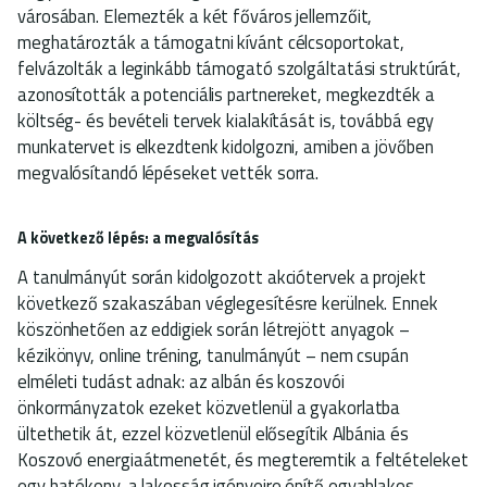
városában. Elemezték a két főváros jellemzőit,
meghatározták a támogatni kívánt célcsoportokat,
felvázolták a leginkább támogató szolgáltatási struktúrát,
azonosították a potenciális partnereket, megkezdték a
költség- és bevételi tervek kialakítását is, továbbá egy
munkatervet is elkezdtenk kidolgozni, amiben a jövőben
megvalósítandó lépéseket vették sorra.
A következő lépés: a megvalósítás
A tanulmányút során kidolgozott akciótervek a projekt
következő szakaszában véglegesítésre kerülnek. Ennek
köszönhetően az eddigiek során létrejött anyagok –
kézikönyv, online tréning, tanulmányút – nem csupán
elméleti tudást adnak: az albán és koszovói
önkormányzatok ezeket közvetlenül a gyakorlatba
ültethetik át, ezzel közvetlenül elősegítik Albánia és
Koszovó energiaátmenetét, és megteremtik a feltételeket
egy hatékony, a lakosság igényeire építő egyablakos