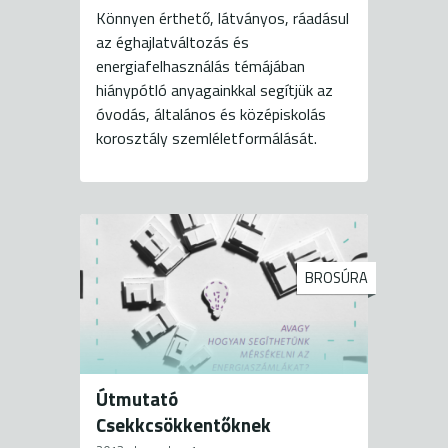
Könnyen érthető, látványos, ráadásul
az éghajlatváltozás és
energiafelhasználás témájában
hiánypótló anyagainkkal segítjük az
óvodás, általános és középiskolás
korosztály szemléletformálását.
BROSÚRA
Útmutató
Csekkcsökkentőknek