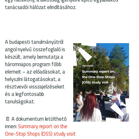
tanácsadói hálózat elindításához.
A budapesti tanulmányútról
angol nyelvű összefoglaló is
készült, amely bemutatja a
háromnapos program főbb
elemeit – az előadásokat, a
helyszíni látogatásokat, a
résztvevői visszajelzéseket
és a legfontosabb
tanulságokat.
📄 A dokumentum letölthető
innen:
Summary report on the
One-Stop Shops (OSS) study visit