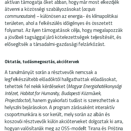
aktívan támogatja őket abban, hogy már most elkezdjék
átvenni a közösségi szabályozásokat (
acquis
communautaire
) – különösen az energia- és klímapolitikai
területen, ahol a felkészülés időigényes és összetett
folyamat. Az ilyen támogatások célja, hogy megalapozzák
a jövőbeli tagsággal járó kötelezettségek teljesítését, és
elősegítsék a társadalmi-gazdasági felzárkózást.
Oktatás, tudásmegosztás, akciótervek
A tanulmányút során a résztvevők nemcsak a
legfelkészültebb előadóktól hallgathattak előadásokat,
tehettek fel nekik kérdéseket (
Magyar Energiahatékonysági
Intézet
,
Habitat for Humanity
,
Budapesti Közművek
,
Projectdoctor
), hanem gyakorlati tudást is szerezhettek a
helyszíni bejárásokon.
A program zárásaként interaktív
csoportmunkára is sor került, mely során az albán és
koszovói résztvevők külön akcióterveket dolgoztak ki arra,
hogyan valósítanák meg az OSS-modellt Tirana és Priština