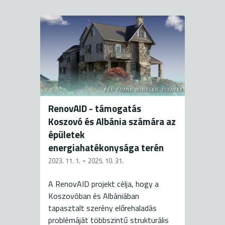
KÉP: FRANK WINKLER, PIXABAY
RenovAID - támogatás
Koszovó és Albánia számára az
épületek
energiahatékonysága terén
-
2023. 11. 1.
2025. 10. 31.
A RenovAID projekt célja, hogy a
Koszovóban és Albániában
tapasztalt szerény előrehaladás
problémáját többszintű strukturális