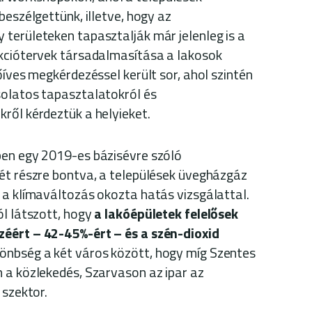
beszélgettünk, illetve, hogy az
területeken tapasztalják már jelenleg is a
akciótervek társadalmasítása a lakosok
őíves megkérdezéssel került sor, ahol szintén
solatos tapasztalatokról és
ről kérdeztük a helyieket.
ben egy 2019-es bázisévre szóló
ét részre bontva, a települések üvegházgáz
 a klímaváltozás okozta hatás vizsgálattal.
ól látszott, hogy
a lakóépületek felelősek
éért – 42-45%-ért – és a szén-dioxid
lönbség a két város között, hogy míg Szentes
 a közlekedés, Szarvason az ipar az
 szektor.