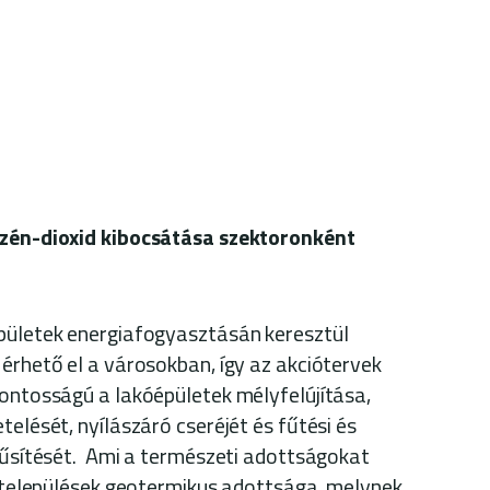
szén-dioxid kibocsátása szektoronként
épületek energiafogyasztásán keresztül
 érhető el a városokban, így az akciótervek
fontosságú a lakóépületek mélyfelújítása,
telését, nyílászáró cseréjét és fűtési és
erűsítését. Ami a természeti adottságokat
 a települések geotermikus adottsága, melynek