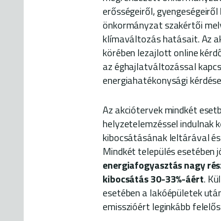
erősségeiről, gyengeségeiről 
önkormányzat szakértői mely 
klímaváltozás hatásait. Az 
körében lezajlott online kérd
az éghajlatváltozással kapc
energiahatékonysági kérdések
Az akciótervek mindkét eset
helyzetelemzéssel indulnak k
kibocsátásának leltárával és
Mindkét település esetében j
energiafogyasztás nagy rész
kibocsátás 30-33%-áért
. Kü
esetében a lakóépületek után
emisszióért leginkább felelős