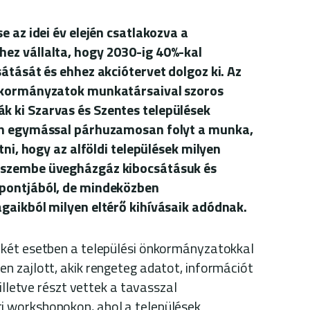
e az idei év elején csatlakozva a
ez vállalta, hogy 2030-ig 40%-kal
átását és ehhez akciótervet dolgoz ki. Az
nkormányzatok munkatársaival szoros
 ki Szarvas és Szentes települések
en egymással párhuzamosan folyt a munka,
tni, hogy az alföldi települések milyen
 szembe üvegházgáz kibocsátásuk és
pontjából, de mindeközben
gaikból milyen eltérő kihívásaik adódnak.
két esetben a települési önkormányzatokkal
 zajlott, akik rengeteg adatot, információt
illetve részt vettek a tavasszal
 workshopokon, ahol a települések