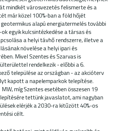
nát mindkét városvezetés felismerte és a
tét már közel 100%-ban a föld hőjét
A geotermikus alapú energiatermelés további
ok egyik kulcsintézkedése a társas és
pcsolása a helyi távhő rendszerre, illetve a
ásának növelése a helyi ipari és
ében. Mivel Szentes és Szarvas is
lterülettel rendelkezik - előbbi a 6.
kező települése az országban - az akcióterv
lyt kapott a napelemparkok telepítése.
2 MW, míg Szentes esetében összesen 19
pítésére tettünk javaslatot, ami nagyban
pülések elérjék a 2030-ra kitűzött 40%-os
ntési célt.