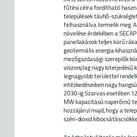
fűtési célra fordítható hasz
települések távhő-szükségle
felhasználva termelik meg. 
növelése érdekében a SECAP-
panellakások teljes körű ráka
geotermális energia kihasznál
mezőgazdasági szereplők kör
viszonylag nagy kiterjedésű kü
legnagyobb területtel rendel
intézkedéseiben nagy hangsú
2030-ig Szarvas esetében 1
MW kapacitású naperőmű tele
hozzájárul majd, hogy a tele
szén-dioxid kibocsátáscsökke