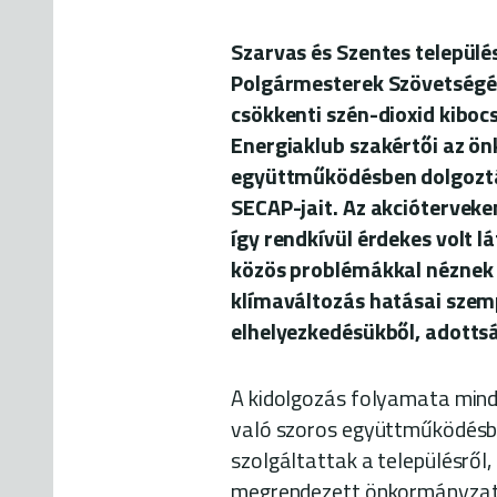
Szarvas és Szentes település
Polgármesterek Szövetségéh
csökkenti szén-dioxid kibocs
Energiaklub szakértői az ö
együttműködésben dolgozták
SECAP-jait. Az akciótervek
így rendkívül érdekes volt lá
közös problémákkal néznek
klímaváltozás hatásai szem
elhelyezkedésükből, adottsá
A kidolgozás folyamata mind
való szoros együttműködésben
szolgáltattak a településről, 
megrendezett önkormányzati