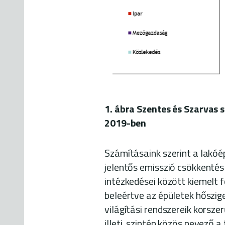
1. ábra Szentes és Szarvas 
2019-ben
Számításaink szerint a lakó
jelentős emisszió csökkentés
intézkedései között kiemelt 
beleértve az épületek hőszige
világítási rendszereik korsz
illeti, szintén közös nevező