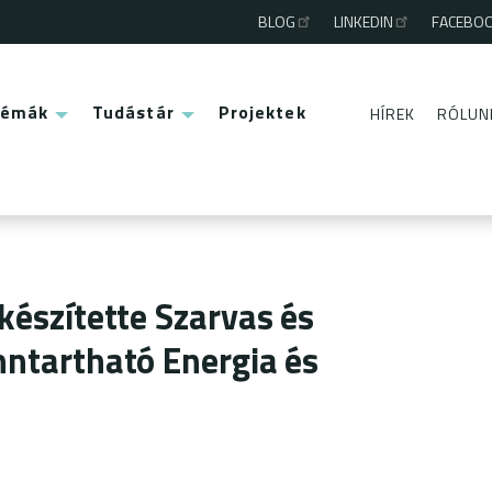
BLOG
LINKEDIN
FACEBO
Third
menu
Témák
Tudástár
Projektek
HÍREK
RÓLUN
Second
menu
készítette Szarvas és
nntartható Energia és