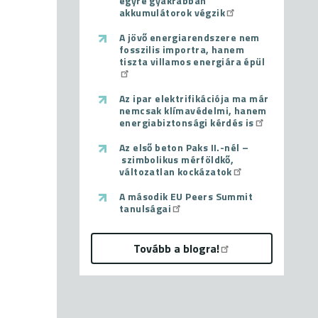
egyre gyakrabban
akkumulátorok végzik
A jövő energiarendszere nem
fosszilis importra, hanem
tiszta villamos energiára épül
Az ipar elektrifikációja ma már
nemcsak klímavédelmi, hanem
energiabiztonsági kérdés is
Az első beton Paks II.-nél –
szimbolikus mérföldkő,
változatlan kockázatok
A második EU Peers Summit
tanulságai
Tovább a blogra!