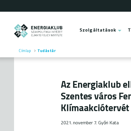
Ugrás
a
tartalomra
ENERGIAKLUB
Szolgáltatások
Main
menu
Címlap
Tudástár
Morzsa
Az Energiaklub el
Szentes város Fe
Klímaakciótervét
2021. november 7.
Győri Kata