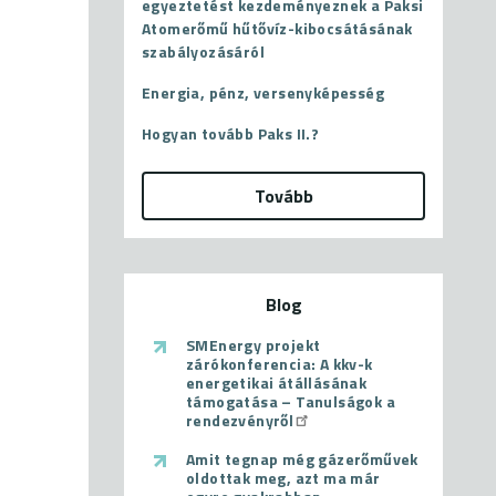
egyeztetést kezdeményeznek a Paksi
Atomerőmű hűtővíz-kibocsátásának
szabályozásáról
Energia, pénz, versenyképesség
Hogyan tovább Paks II.?
Tovább
Blog
SMEnergy projekt
zárókonferencia: A kkv-k
energetikai átállásának
támogatása – Tanulságok a
rendezvényről
Amit tegnap még gázerőművek
oldottak meg, azt ma már