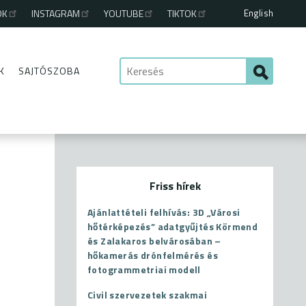
English
OK
INSTAGRAM
YOUTUBE
TIKTOK
K
SAJTÓSZOBA
Friss hírek
Ajánlattételi felhívás: 3D „Városi
hőtérképezés” adatgyűjtés Körmend
és Zalakaros belvárosában –
hőkamerás drónfelmérés és
fotogrammetriai modell
Civil szervezetek szakmai