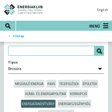
Ugrás
ENERGIAKLUB
a
English
tartalomra
Keresés
MENÜ
Címlap
Morzsa
Típus
MEGÚJULÓ ENERGIA
PAKS
TELEPÜLÉSEK
ÉPÜLETEK
KLÍMA- ÉS ENERGIAPOLITIKA
KORRUPCIÓ
ENERGIATANÚSÍTVÁNY
ENERGIASZEGÉNYSÉG