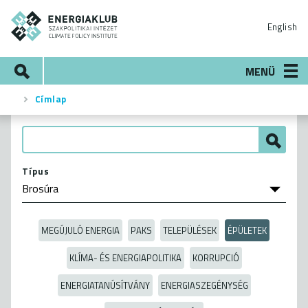
Ugrás
ENERGIAKLUB
a
English
tartalomra
Keresés
MENÜ
Címlap
Morzsa
Típus
MEGÚJULÓ ENERGIA
PAKS
TELEPÜLÉSEK
ÉPÜLETEK
KLÍMA- ÉS ENERGIAPOLITIKA
KORRUPCIÓ
ENERGIATANÚSÍTVÁNY
ENERGIASZEGÉNYSÉG