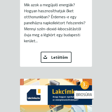
Mik azok a megújuló energiák?
Hogyan hasznosíthatjuk őket
otthonunkban? Érdemes-e egy
panelházra napkollektort felszerelni?
Mennyi szén-dioxid-kibocsátástól
óvja meg a légkört egy budapesti
kerület...
Letöltöm
BROSÚRA